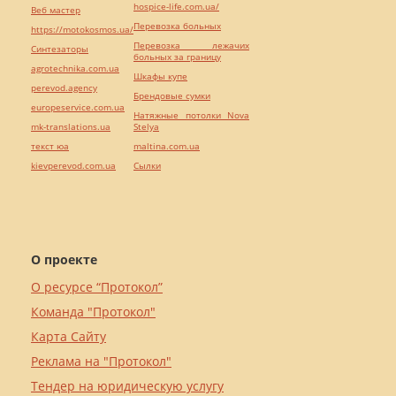
hospice-life.com.ua/
Веб мастер
Перевозка больных
https://motokosmos.ua/
Перевозка лежачих
Синтезаторы
больных за границу
agrotechnika.com.ua
Шкафы купе
perevod.agency
Брендовые сумки
europeservice.com.ua
Натяжные потолки Nova
mk-translations.ua
Stelya
текст юа
maltina.com.ua
kievperevod.com.ua
Cылки
О проекте
О ресурсе “Протокол”
Команда "Протокол"
Карта Сайту
Реклама на "Протокол"
Тендер на юридическую услугу