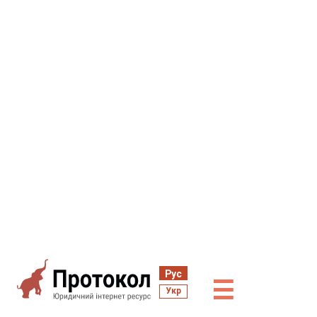
Рус
☰
Укр