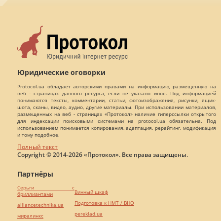
Юридические оговорки
Protocol.ua обладает авторскими правами на информацию, размещенную на
веб - страницах данного ресурса, если не указано иное. Под информацией
понимаются тексты, комментарии, статьи, фотоизображения, рисунки, ящик-
шота, сканы, видео, аудио, другие материалы. При использовании материалов,
размещенных на веб - страницах «Протокол» наличие гиперссылки открытого
для индексации поисковыми системами на protocol.ua обязательна. Под
использованием понимается копирования, адаптация, рерайтинг, модификация
и тому подобное.
Полный текст
Copyright © 2014-2026 «Протокол». Все права защищены.
Партнёры
Серьги с
Винный шкаф
бриллиантами
Подготовка к НМТ / ВНО
alliancetechnika.ua
pereklad.ua
миралинкс