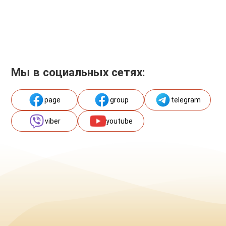
Мы в социальных сетях:
page
group
telegram
viber
youtube