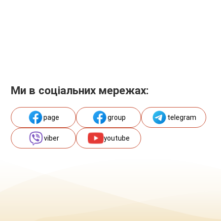
Ми в соціальних мережах:
page
group
telegram
viber
youtube