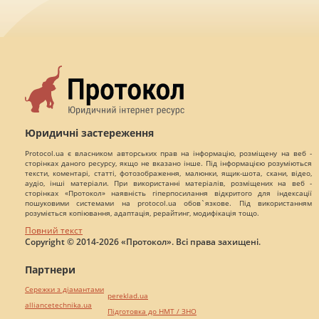
Юридичні застереження
Protocol.ua є власником авторських прав на інформацію, розміщену на веб -
сторінках даного ресурсу, якщо не вказано інше. Під інформацією розуміються
тексти, коментарі, статті, фотозображення, малюнки, ящик-шота, скани, відео,
аудіо, інші матеріали. При використанні матеріалів, розміщених на веб -
сторінках «Протокол» наявність гіперпосилання відкритого для індексації
пошуковими системами на protocol.ua обов`язкове. Під використанням
розуміється копіювання, адаптація, рерайтинг, модифікація тощо.
Повний текст
Copyright © 2014-2026 «Протокол». Всі права захищені.
Партнери
Сережки з діамантами
pereklad.ua
alliancetechnika.ua
Підготовка до НМТ / ЗНО