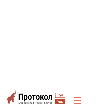
Рус
☰
Укр