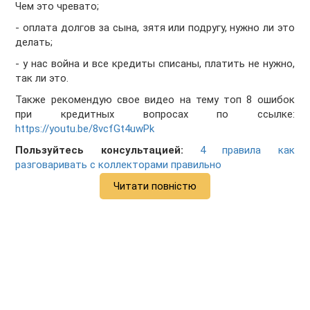
Чем это чревато;
- оплата долгов за сына, зятя или подругу, нужно ли это
делать;
- у нас война и все кредиты списаны, платить не нужно,
так ли это.
Также рекомендую свое видео на тему топ 8 ошибок
при кредитных вопросах по ссылке:
https://youtu.be/8vcfGt4uwPk
Пользуйтесь консультацией:
4 правила как
разговаривать с коллекторами правильно
Читати повністю