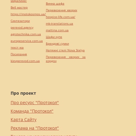
миралинкс
Винна шафа
Веб мастер
Перевезення хворих
https://motokosmos.ua/
hospice-life.com.ua/
Синтезатори
mk-translations.ua
perevod.agency
maltina.com.ua
agrotechnika.com.ua
Шафи купе
europeservice.com.ua
Брендові сумки
текст юа
Натяжні стелі Nova Stelya
Посилання
Перевезення хворих за
kievperevod.com.ua
кордон
Про проект
Про ресурс "Протокол"
Команда "Протокол"
Карта Сайту
Реклама на "Протокол"