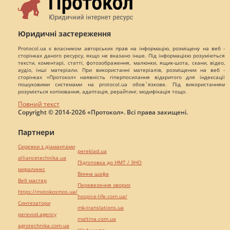
Юридичні застереження
Protocol.ua є власником авторських прав на інформацію, розміщену на веб -
сторінках даного ресурсу, якщо не вказано інше. Під інформацією розуміються
тексти, коментарі, статті, фотозображення, малюнки, ящик-шота, скани, відео,
аудіо, інші матеріали. При використанні матеріалів, розміщених на веб -
сторінках «Протокол» наявність гіперпосилання відкритого для індексації
пошуковими системами на protocol.ua обов`язкове. Під використанням
розуміється копіювання, адаптація, рерайтинг, модифікація тощо.
Повний текст
Copyright © 2014-2026 «Протокол». Всі права захищені.
Партнери
Сережки з діамантами
pereklad.ua
alliancetechnika.ua
Підготовка до НМТ / ЗНО
миралинкс
Винна шафа
Веб мастер
Перевезення хворих
https://motokosmos.ua/
hospice-life.com.ua/
Синтезатори
mk-translations.ua
perevod.agency
maltina.com.ua
agrotechnika.com.ua
Шафи купе