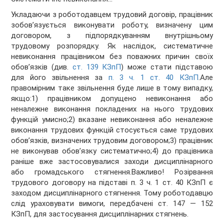
Укладаючи з роботодавцем трудовий договір, працівник
зобов’язується виконувати роботу, визначену цим
договором, з підпорядкуванням внутрішньому
трудовому розпорядку. Як наслідок, систематичне
невиконання працівником без поважних причин своїх
обов’язків (див.
ст. 139 КЗпП
) може стати підставою
для його звільнення за
п. 3 ч. 1 ст. 40 КЗпП
.Але
правомірним таке звільнення буде лише в тому випадку,
якщо:1) працівником допущено невиконання або
неналежне виконання покладених на нього трудових
функцій умисно;2) вказане невиконання або неналежне
виконання трудових функцій стосується саме трудових
обов’язків, визначених трудовим договором;3) працівник
не виконував обов’язку систематично;4) до працівника
раніше вже застосовувалися заходи дисциплінарного
або громадського стягнення.Важливо! Розірвання
трудового договору на підставі п. 3 ч. 1 ст. 40 КЗпП є
заходом дисциплінарного стягнення. Тому роботодавцю
слід ураховувати вимоги, передбачені ст. 147 — 152
КЗпП, для застосування дисциплінарних стягнень.