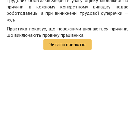
трудових обов’язків.Зверніть увагу: оцінку «поважності»
причини в кожному конкретному випадку надає
роботодавець, а при виникненні трудової суперечки —
суд;
Практика показує, що поважними визнаються причини,
що виключають провину працівника.
Читати повністю