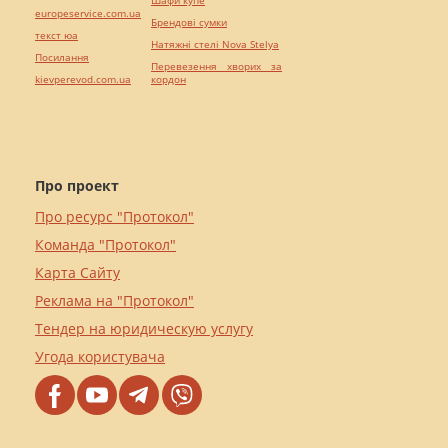
europeservice.com.ua
Брендові сумки
текст юа
Натяжні стелі Nova Stelya
Посилання
Перевезення хворих за
kievperevod.com.ua
кордон
Про проект
Про ресурс "Протокол"
Команда "Протокол"
Карта Сайту
Реклама на "Протокол"
Тендер на юридическую услугу
Угода користувача