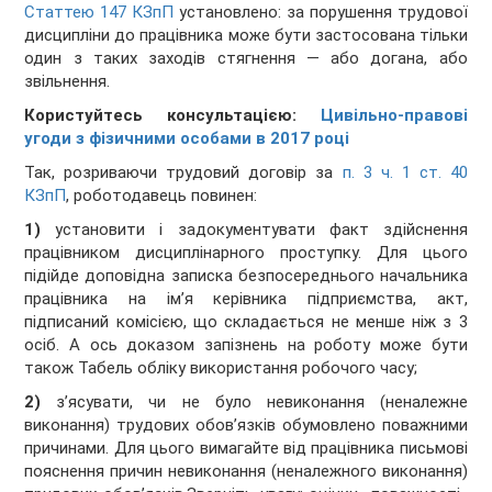
Статтею 147 КЗпП
установлено: за порушення трудової
дисципліни до працівника може бути застосована тільки
один з таких заходів стягнення — або догана, або
звільнення.
Користуйтесь консультацією:
Цивільно-правові
угоди з фізичними особами в 2017 році
Так, розриваючи трудовий договір за
п. 3 ч. 1 ст. 40
КЗпП
, роботодавець повинен:
1)
установити і задокументувати факт здійснення
працівником дисциплінарного проступку. Для цього
підійде доповідна записка безпосереднього начальника
працівника на ім’я керівника підприємства, акт,
підписаний комісією, що складається не менше ніж з 3
осіб. А ось доказом запізнень на роботу може бути
також Табель обліку використання робочого часу;
2)
з’ясувати, чи не було невиконання (неналежне
виконання) трудових обов’язків обумовлено поважними
причинами. Для цього вимагайте від працівника письмові
пояснення причин невиконання (неналежного виконання)