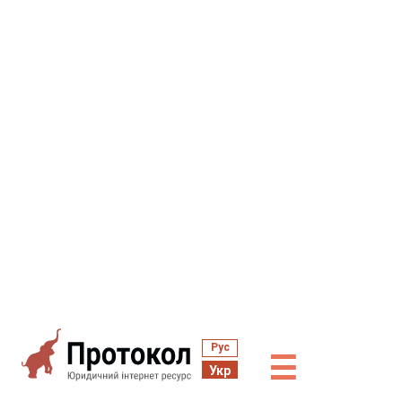
Рус
☰
Укр