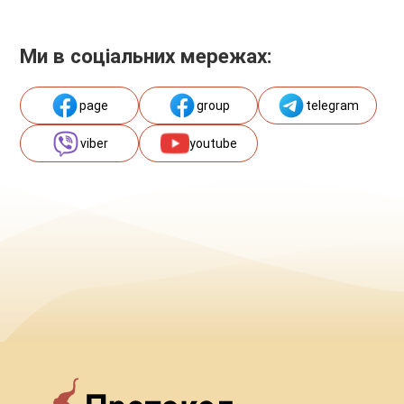
Ми в соціальних мережах:
page
group
telegram
viber
youtube