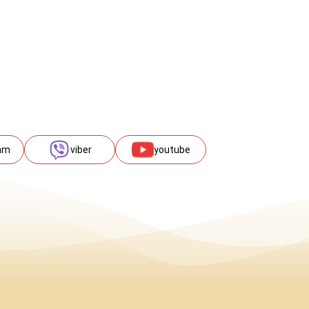
am
viber
youtube