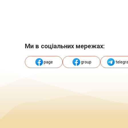
Ми в соціальних мережах:
page
group
telegr