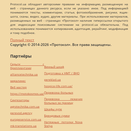
Protocol.ua обладает авторскими правами на информацию, размещенную на
веб - страницах данного ресурса, если не указано иное. Под информацией
понимаются тексты, комментарии, статьи, фотоизображения, рисунки, ящик-
шота, сканы, видео, аудио, другие материалы. При использовании материалов,
размещенных на веб - страницах «Протокол» наличие гиперссылки открытого
для индексации поисковыми системами на protocol.ua обязательна. Под
использованием понимается копирования, адаптация, рерайтинг, модификация
и тому подобное.
Полный текст
Copyright © 2014-2026 «Протокол». Все права защищены.
Партнёры
Серьги с
Винный шкаф
бриллиантами
Подготовка к НМТ / ВНО
alliancetechnika.ua
pereklad.ua
миралинкс
hospice-life.com.ua/
Веб мастер
Перевозка больных
https://motokosmos.ua/
Перевозка лежачих
Синтезаторы
больных за границу
agrotechnika.com.ua
Шкафы купе
perevod.agency
Брендовые сумки
europeservice.com.ua
Натяжные потолки Nova
mk-translations.ua
Stelya