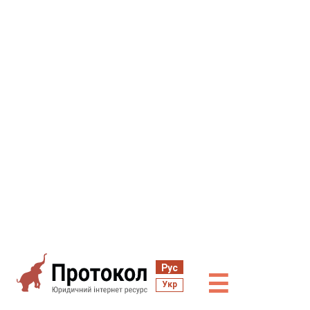
Рус
☰
Укр