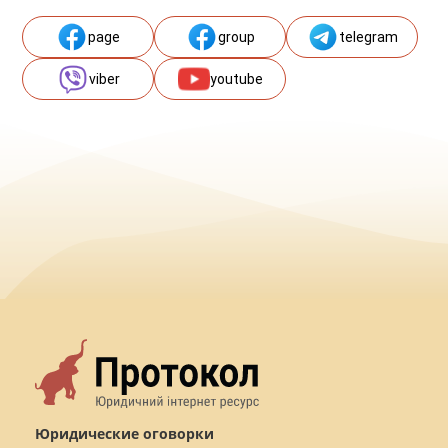
page
group
telegram
viber
youtube
Юридические оговорки