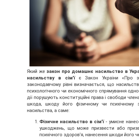
Який же
закон про домашнє насильство в Укра
насильству в сім'ї
є Закон України «Про за
законодавчому рівні визначається, що насильство 
психологічного чи економічного спрямування одного
дії порушують конституційні права і свободи член
шкода, шкоду його фізичному чи психічному 
насильства, а саме:
Фізичне насильство в сім'ї
- умисне нанесе
ушкоджень, що може призвести або призв
психічного здоров'я, нанесення шкоди його чес