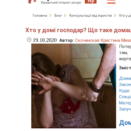
☰
Укр
Головна
Блог
Консультації від юристів
Хто у 
Хто у домі господар? Що таке дома
19.10.2020
Автор:
Скочинская Кристина Мих
Потер
тим, 
жертв
Зміст
Домаш
Закон
Куди 
Спеці
Матер
Залуч
Дом