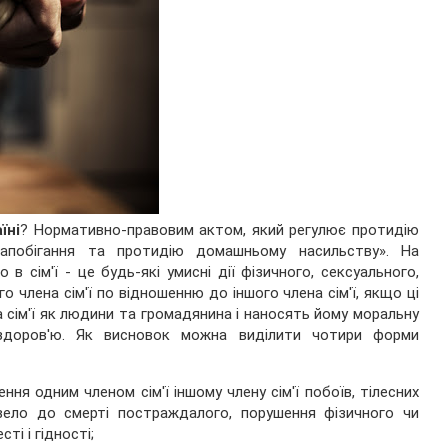
їні
? Нормативно-правовим актом, який регулює протидію
побігання та протидію домашньому насильству». На
в сім'ї - це будь-які умисні дії фізичного, сексуального,
 члена сім'ї по відношенню до іншого члена сім'ї, якщо ці
а сім'ї як людини та громадянина і наносять йому моральну
здоров'ю. Як висновок можна виділити чотири форми
ння одним членом сім'ї іншому члену сім'ї побоїв, тілесних
ело до смерті постраждалого, порушення фізичного чи
ті і гідності;