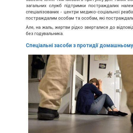
загальних служб підтримки постраждалих належ
спеціалізованих - центри медико-соціальної реабіл
постраждалим особам та особам, які постраждали 
Але, на жаль, жертви рідко зверталися до відпові
без годувальника.
Спеціальні засоби з протидії домашньом