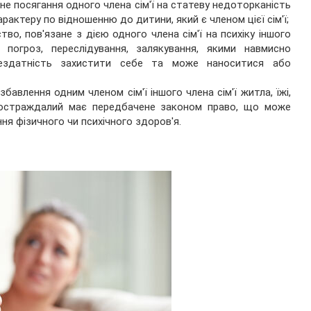
не посягання одного члена сім'ї на статеву недоторканість
характеру по відношенню до дитини, який є членом цієї сім'ї;
тво, пов'язане з дією одного члена сім'ї на психіку іншого
погроз, переслідування, залякування, якими навмисно
 нездатність захистити себе та може наноситися або
бавлення одним членом сім'ї іншого члена сім'ї житла, їжі,
 постраждалий має передбачене законом право, що може
ня фізичного чи психічного здоров'я.