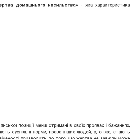
ертва домашнього насильства»
- яка характеристика
янської позиції менш стримані в своїх проявах і бажаннях,
ають суспільні норми, права інших людей, а, отже, стають
свіченості призводить до того, що жертва не завжди може