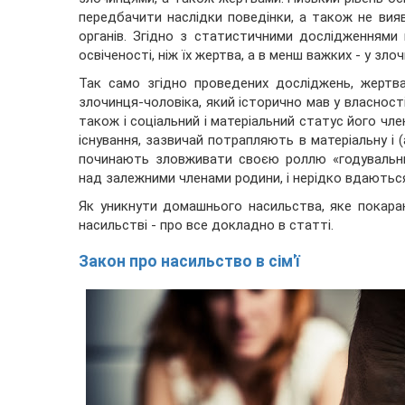
передбачити наслідки поведінки, а також не ви
органів. Згідно з статистичними дослідженнями 
освіченості, ніж їх жертва, а в менш важких - у зло
Так само згідно проведених досліджень, жертв
злочинця-чоловіка, який історично мав у власності
також і соціальний і матеріальний статус його чле
існування, зазвичай потрапляють в матеріальну і (а
починають зловживати своєю роллю «годувальни
над залежними членами родини, і нерідко вдаються
Як уникнути домашнього насильства, яке покар
насильстві - про все докладно в статті.
Закон про насильство в сім'ї