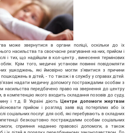
ва може звернутися в органи поліції, оскільки до їх
ого насильства та своєчасне реагування на них, прийом і
лі і тих, що надійшли в кол-центр , винесення термінових
облік. Крім того, медичні установи повинні повідомляти
сних ушкоджень, які ймовірно могли з'явитися з причини
пошкоджень в дітей, - то також і в службу у справах дітей.
ов'язані надати медичну допомогу постраждалим особам з
ам насильства передбачено право на звернення до центру
, в компетенцію якого входить складання позовів до суду,
ину і т.д. В Україні діють
Центри допомоги жертвам
дійснювати прийом і розгляд заяв від потерпілих або їх
лі соціальних послуг для осіб, які перебувають в складних
омпетенції безкоштовно постраждалим особам соціальних
допомоги, сприяння наданню правової допомоги, а також
б і їх дітей в порядку, передбаченому законодавством. До