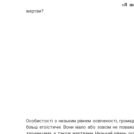
«Я ж
жертви?
Особистості з низьким рівнем освіченості, громад
більш егоїстичні. Вони мало або зовсім не поваж
злочинцями, а також жертвами. Низький рівень о