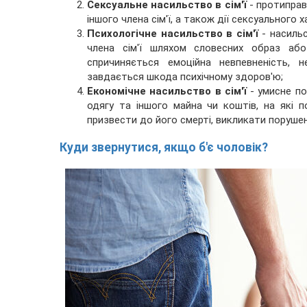
Сексуальне насильство в сім'ї
- протиправ
іншого члена сім'ї, а також дії сексуального 
Психологічне насильство в сім'ї
- насильс
члена сім'ї шляхом словесних образ або 
спричиняється емоційна невпевненість,
завдається шкода психічному здоров'ю;
Економічне насильство в сім'ї
- умисне поз
одягу та іншого майна чи коштів, на які
призвести до його смерті, викликати порушен
Куди звернутися, якщо б'є чоловік?