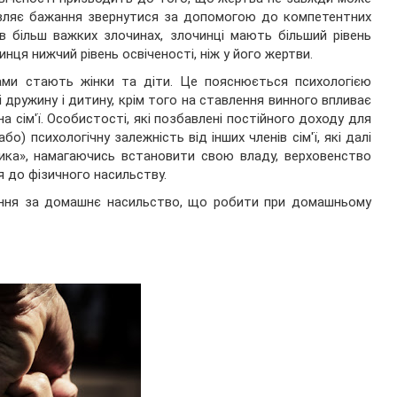
являє бажання звернутися за допомогою до компетентних
в більш важких злочинах, злочинці мають більший рівень
чинця нижчий рівень освіченості, ніж у його жертви.
ами стають жінки та діти. Це пояснюється психологією
 дружину і дитину, крім того на ставлення винного впливає
на сім'ї. Особистості, які позбавлені постійного доходу для
бо) психологічну залежність від інших членів сім'ї, які далі
ка», намагаючись встановити свою владу, верховенство
 до фізичного насильству.
ання за домашнє насильство, що робити при домашньому