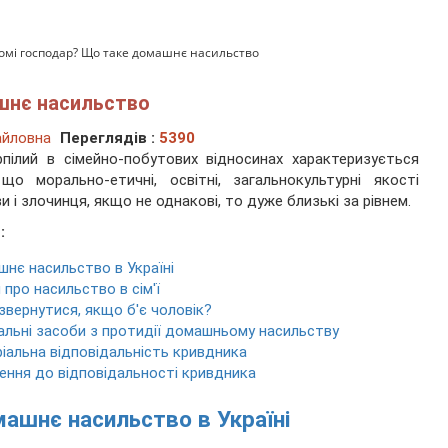
домі господар? Що таке домашнє насильство
шнє насильство
айловна
Переглядів :
5390
пілий в сімейно-побутових відносинах характеризується
що морально-етичні, освітні, загальнокультурні якості
и і злочинця, якщо не однакові, то дуже близькі за рівнем.
:
нє насильство в Україні
 про насильство в сім'ї
звернутися, якщо б'є чоловік?
альні засоби з протидії домашньому насильству
іальна відповідальність кривдника
ення до відповідальності кривдника
ашнє насильство в Україні