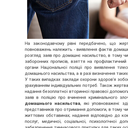
На законодавчому рівні передбачено, що жерт
повноважень належить - виявлення фактів домашнь
розгляд заяв про домашнє насильство, в тому чис
заборонних прописів, взяття на профілактичний 
органи Національної поліції про виявлення тіле
домашнього насильства, а в разі визначення таких 
У таких випадках заклади охорони здоров'я зоб
урахуванням індивідуальних потреб. Також жертв
надання безоплатної вторинної правової допомоги
заяв в поліцію про вчинення кримінального злоч
домашнього насильства
, які уповноважені: з
представників про отримання допомоги, в тому чис
життєвих обставинах; надання відповідно до к
послуг, медичної, соціальної, психологічної 
забезпечення тимчасового притулку для таких осі