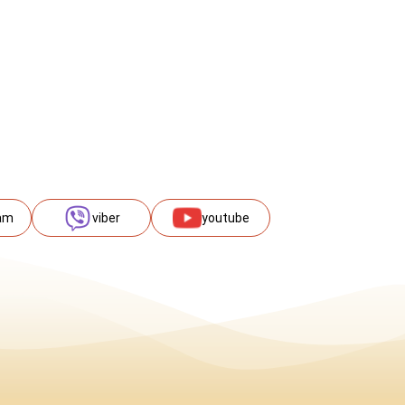
am
viber
youtube