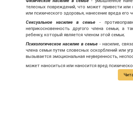
Физическое насилие в семье
- умышленное нанес
телесных повреждений, что может привести или 
или психического здоровья, нанесение вреда его 
Сексуальное насилие в семье
- противоправн
неприкосновенность другого члена семьи, а т
ребенку, который является членом этой семьи;
Психологическое насилие в семье
- насилие, связ
члена семьи путем словесных оскорблений или уг
вызывается эмоциональная неуверенность, неспо
может наноситься или наносится вред психическ
Чит