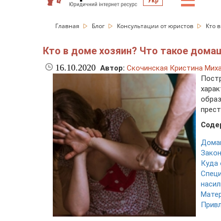
☰
Укр
Главная
Блог
Консультации от юристов
Кто 
Кто в доме хозяин? Что такое дома
16.10.2020
Автор:
Скочинская Кристина Мих
Пос
хар
обра
прест
Соде
Домаш
Закон
Куда 
Спец
наси
Матер
Привл