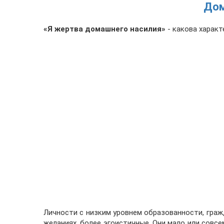
Дом
«Я жертва домашнего насилия»
- какова харак
Личности с низким уровнем образованности, граж
желаниях, более эгоистичные. Они мало или совс