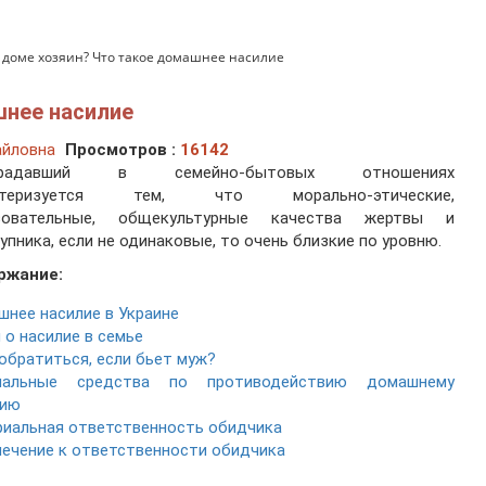
в доме хозяин? Что такое домашнее насилие
шнее насилие
айловна
Просмотров :
16142
традавший в семейно-бытовых отношениях
актеризуется тем, что морально-этические,
зовательные, общекультурные качества жертвы и
упника, если не одинаковые, то очень близкие по уровню.
ржание:
нее насилие в Украине
 о насилие в семье
обратиться, если бьет муж?
иальные средства по противодействию домашнему
лию
иальная ответственность обидчика
ечение к ответственности обидчика