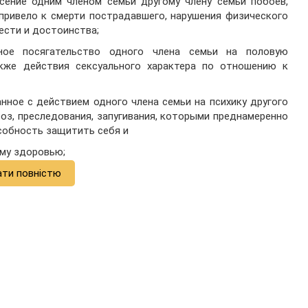
ение одним членом семьи другому члену семьи побоев,
привело к смерти пострадавшего, нарушения физического
чести и достоинства;
ое посягательство одного члена семьи на половую
акже действия сексуального характера по отношению к
анное с действием одного члена семьи на психику другого
роз, преследования, запугивания, которыми преднамеренно
собность защитить себя и
ому здоровью;
ати повністю