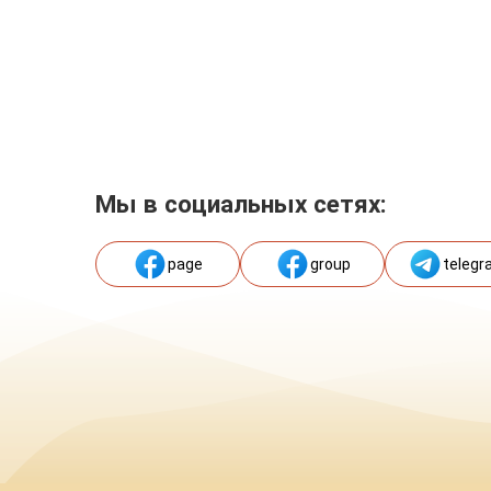
Мы в социальных сетях:
page
group
telegr