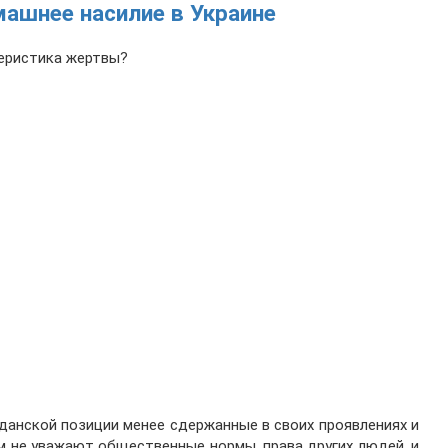
ашнее насилие в Украине
теристика жертвы?
данской позиции менее сдержанные в своих проявлениях и
ем не уважают общественные нормы, права других людей, и