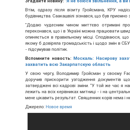
Згадайте новину:
"Я не боюся звільнення, а ви
Втім, одразу після візиту Гройсмана, КРУ наді
будівництва. Саакашвілі зізнався, що був приємно
"Додаю чудесним чином миттєво отримані прот
переконався, що і в Україні можна працювати шви
опиняється в правильному місці. Сподіваюся, що 
якому б довіряла громадськість і щодо змін в СБУ 
- підсумував політик.
Вспомните новость:
Москаль: Насирову зах
захватить всю Закарпатскую область
У свою чергу, Володимир Гройсман у своєму Fac
доручив прискорити узгодження документів що
затверджені всі кадрові зміни. "У той же час я 
лежить на всіх керівниках митниці - і на центральн
мене цікавить результат. Священних корів нема і не
Джерело:
Новое время