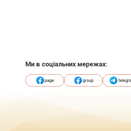
Ми в соціальних мережах:
page
group
telegr