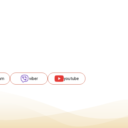
am
viber
youtube