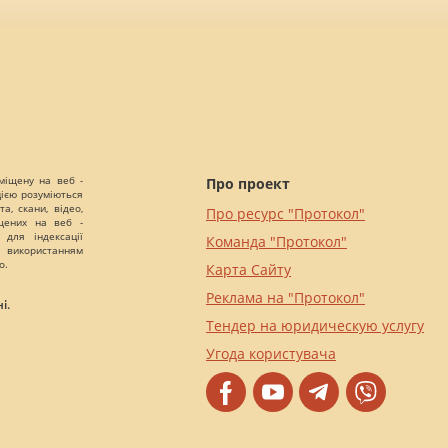
міщену на веб -
Про проект
цією розуміються
а, скани, відео,
Про ресурс "Протокол"
іщених на веб -
 для індексації
Команда "Протокол"
 використанням
о.
Карта Сайту
Реклама на "Протокол"
і.
Тендер на юридическую услугу
Угода користувача