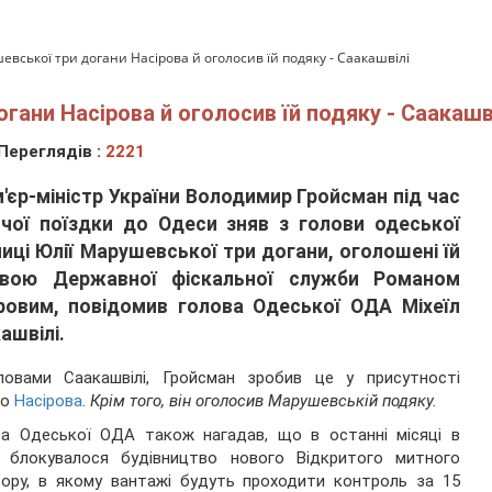
вської три догани Насірова й оголосив їй подяку - Саакашвілі
гани Насірова й оголосив їй подяку - Саакашв
Переглядів :
2221
'єр-міністр України Володимир Гройсман під час
чої поїздки до Одеси зняв з голови одеської
иці Юлії Марушевської три догани, оголошені їй
овою Державної фіскальної служби Романом
ровим, повідомив голова Одеської ОДА Міхеїл
ашвілі.
ловами Саакашвілі, Гройсман зробив це у присутності
го
Насірова
.
Крім того, він оголосив Марушевській подяку.
ва Одеської ОДА також нагадав, що в останні місяці в
і блокувалося будівництво нового Відкритого митного
ору, в якому вантажі будуть проходити контроль за 15