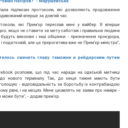
 Роман Насіров?" - Марушевська
слала підписані протоколи, які дозволяють продовження
 здивований вперше за довгий час.
околи, які Прем'єр переслав мені у вайбер. Я вперше
дко, якщо не ставити за мету саботаж і правильна людина
будуть виконані і інші обіцянки - призначення прокурора,
і податковій, але це прерогатива вже не Прем'єр-міністра",
отелось сменить главу таможни и рейдерским путем
ebook розповів, що під час наради на одеській митниці
до нового терміналу. Так, до кінця тижня мають бути
наголошую - відповідальність за боротьбу із контрабандою
ому рівні, і на місцях. Мене цікавлять не заяви про наміри -
 може бути", - додав прем’єр.