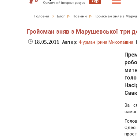
☰
Укр
Головна
Блог
Новини
Гройсман зняв з Маруше
Гройсман зняв з Марушевської три до
18.05.2016
Автор:
Фурман Ірина Миколаївна
Прем
робо
митн
гол
Насі
Саак
За с
само
Голо
Одес
прост