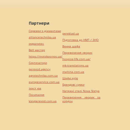
Партнери
Сережки з діамантами
pereklad.ua
alliancetechnika.ua
Підготовка до НМТ / ЗНО
миралинкс
Винна шафа
Веб мастер
Перевезення хворих
https://motokosmos.ua/
hospice-life.com.ua/
Синтезатори
mk-translations.ua
perevod.agency
maltina.com.ua
agrotechnika.com.ua
Шафи купе
europeservice.com.ua
Брендові сумки
текст юа
Натяжні стелі Nova Stelya
Посилання
Перевезення хворих за
kievperevod.com.ua
кордон