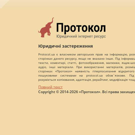
Юридичні застереження
Protocol.ua є власником авторських прав на інформацію, роз
сторінках даного ресурсу, якщо не вказано інше. Під інформа
тексти, коментарі, статті, фотозображення, малюнки, ящик-шот
аудіо, інші матеріали. При використанні матеріалів, розм
сторінках «Протокол» наявність гіперпосилання відкритого
пошуковими системами на protocol.ua обов`язкове. Під
розуміється копіювання, адаптація, рерайтинг, модифікація тощ
Повний текст
Copyright © 2014-2026 «Протокол». Всі права захищен