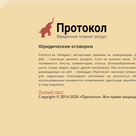
Юридические оговорки
Protocol.ua обладает авторскими правами на информацию,
веб - страницах данного ресурса, если не указано иное. 
понимаются тексты, комментарии, статьи, фотоизображения,
шота, сканы, видео, аудио, другие материалы. При использов
размещенных на веб - страницах «Протокол» наличие гиперс
для индексации поисковыми системами на protocol.ua об
использованием понимается копирования, адаптация, рерайти
и тому подобное.
Полный текст
Copyright © 2014-2026 «Протокол». Все права защищ