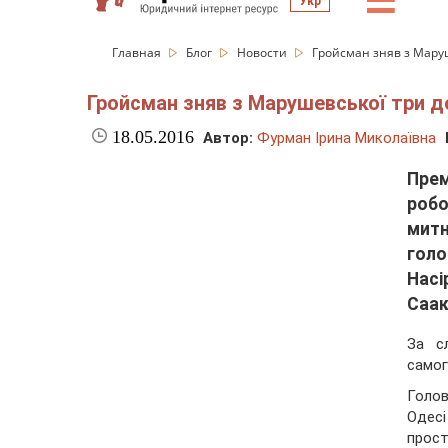
☰
Укр
Главная
Блог
Новости
Гройсман зняв з Маруш
Гройсман зняв з Марушевської три до
18.05.2016
Автор:
Фурман Ірина Миколаївна
Прем
робо
митн
гол
Насі
Саак
За с
само
Голо
Одес
прост