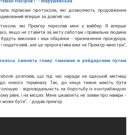
 Роман Насіров?" - Марушевська
слала підписані протоколи, які дозволяють продовження
 здивований вперше за довгий час.
околи, які Прем'єр переслав мені у вайбер. Я вперше
дко, якщо не ставити за мету саботаж і правильна людина
будуть виконані і інші обіцянки - призначення прокурора,
і податковій, але це прерогатива вже не Прем'єр-міністра",
отелось сменить главу таможни и рейдерским путем
ebook розповів, що під час наради на одеській митниці
до нового терміналу. Так, до кінця тижня мають бути
наголошую - відповідальність за боротьбу із контрабандою
ому рівні, і на місцях. Мене цікавлять не заяви про наміри -
 може бути", - додав прем’єр.