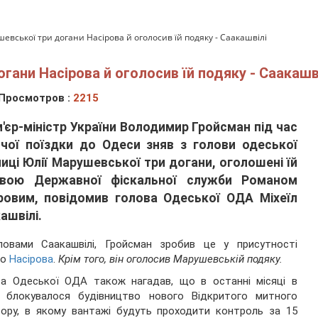
евської три догани Насірова й оголосив їй подяку - Саакашвілі
гани Насірова й оголосив їй подяку - Саакашв
Просмотров :
2215
'єр-міністр України Володимир Гройсман під час
чої поїздки до Одеси зняв з голови одеської
иці Юлії Марушевської три догани, оголошені їй
овою Державної фіскальної служби Романом
ровим, повідомив голова Одеської ОДА Міхеїл
ашвілі.
ловами Саакашвілі, Гройсман зробив це у присутності
го
Насірова
.
Крім того, він оголосив Марушевській подяку.
ва Одеської ОДА також нагадав, що в останні місяці в
і блокувалося будівництво нового Відкритого митного
ору, в якому вантажі будуть проходити контроль за 15