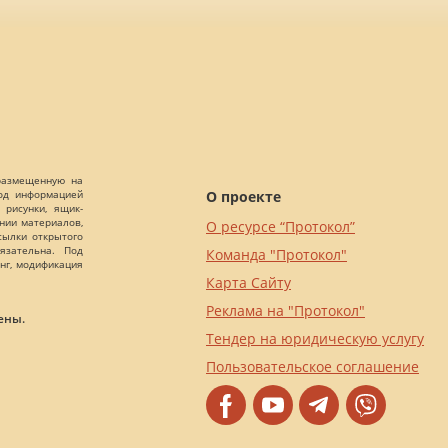
 размещенную на
О проекте
Под информацией
 рисунки, ящик-
ании материалов,
О ресурсе “Протокол”
сылки открытого
язательна. Под
Команда "Протокол"
нг, модификация
Карта Сайту
Реклама на "Протокол"
ены.
Тендер на юридическую услугу
Пользовательское соглашение