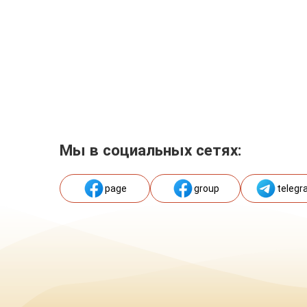
Мы в социальных сетях:
page
group
telegr