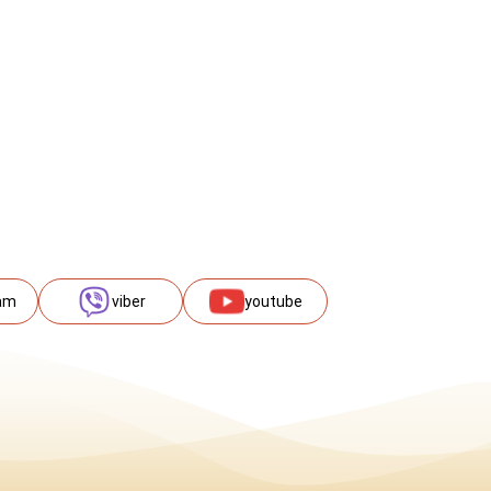
am
viber
youtube