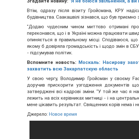
Згадайте новину:
"Я не боюся звільнення, а ви
Втім, одразу після візиту Гройсмана, КРУ наді
будівництва. Саакашвілі зізнався, що був приємно
"Додаю чудесним чином миттєво отримані прот
переконався, що і в Україні можна працювати шви
опиняється в правильному місці. Сподіваюся, що 
якому б довіряла громадськість і щодо змін в СБУ 
- підсумував політик.
Вспомните новость:
Москаль: Насирову зах
захватить всю Закарпатскую область
У свою чергу, Володимир Гройсман у своєму Fac
доручив прискорити узгодження документів що
затверджені всі кадрові зміни. "У той же час я 
лежить на всіх керівниках митниці - і на центральн
мене цікавить результат. Священних корів нема і не
Джерело:
Новое время