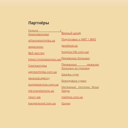
Партнёры
Серьги с
Винный шкаф
бриллиантами
Подготовка к НМТ / ВНО
alliancetechnika.ua
pereklad.ua
миралинкс
hospice-life.com.ua/
Веб мастер
Перевозка больных
https://motokosmos.ua/
Перевозка лежачих
Синтезаторы
больных за границу
agrotechnika.com.ua
Шкафы купе
perevod.agency
Брендовые сумки
europeservice.com.ua
Натяжные потолки Nova
mk-translations.ua
Stelya
текст юа
maltina.com.ua
kievperevod.com.ua
Cылки