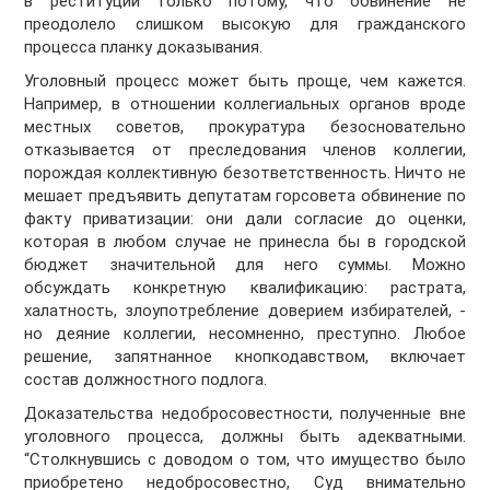
в реституции только потому, что обвинение не
преодолело слишком высокую для гражданского
процесса планку доказывания.
Уголовный процесс может быть проще, чем кажется.
Например, в отношении коллегиальных органов вроде
местных советов, прокуратура безосновательно
отказывается от преследования членов коллегии,
порождая коллективную безответственность. Ничто не
мешает предъявить депутатам горсовета обвинение по
факту приватизации: они дали согласие до оценки,
которая в любом случае не принесла бы в городской
бюджет значительной для него суммы. Можно
обсуждать конкретную квалификацию: растрата,
халатность, злоупотребление доверием избирателей, -
но деяние коллегии, несомненно, преступно. Любое
решение, запятнанное кнопкодавством, включает
состав должностного подлога.
Доказательства недобросовестности, полученные вне
уголовного процесса, должны быть адекватными.
“Столкнувшись с доводом о том, что имущество было
приобретено недобросовестно, Суд внимательно