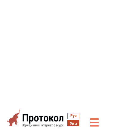
Рус
☰
Укр