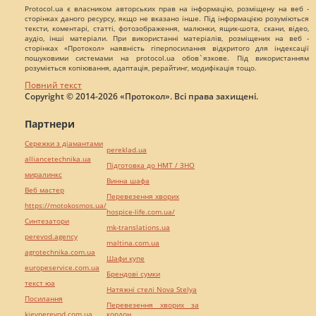
Protocol.ua є власником авторських прав на інформацію, розміщену на веб -
сторінках даного ресурсу, якщо не вказано інше. Під інформацією розуміються
тексти, коментарі, статті, фотозображення, малюнки, ящик-шота, скани, відео,
аудіо, інші матеріали. При використанні матеріалів, розміщених на веб -
сторінках «Протокол» наявність гіперпосилання відкритого для індексації
пошуковими системами на protocol.ua обов`язкове. Під використанням
розуміється копіювання, адаптація, рерайтинг, модифікація тощо.
Повний текст
Copyright © 2014-2026 «Протокол». Всі права захищені.
Партнери
Сережки з діамантами
pereklad.ua
alliancetechnika.ua
Підготовка до НМТ / ЗНО
миралинкс
Винна шафа
Веб мастер
Перевезення хворих
https://motokosmos.ua/
hospice-life.com.ua/
Синтезатори
mk-translations.ua
perevod.agency
maltina.com.ua
agrotechnika.com.ua
Шафи купе
europeservice.com.ua
Брендові сумки
текст юа
Натяжні стелі Nova Stelya
Посилання
Перевезення хворих за
kievperevod.com.ua
кордон