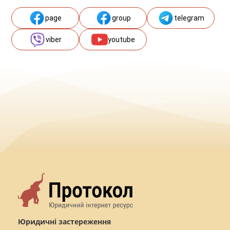
page
group
telegram
viber
youtube
Юридичні застереження