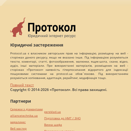
Юридичні застереження
Protocol.ua є власником авторських прав на інформацію, розміщену на веб -
сторінках даного ресурсу, якщо не вказано інше. Під інформацією розуміються
тексти, коментарі, статті, фотозображення, малюнки, ящик-шота, скани, відео,
аудіо, інші матеріали. При використанні матеріалів, розміщених на веб -
сторінках «Протокол» наявність гіперпосилання відкритого для індексації
пошуковими системами на protocol.ua обов`язкове. Під використанням
розуміється копіювання, адаптація, рерайтинг, модифікація тощо.
Повний текст
Copyright © 2014-2026 «Протокол». Всі права захищені.
Партнери
Сережки з діамантами
pereklad.ua
alliancetechnika.ua
Підготовка до НМТ / ЗНО
миралинкс
Винна шафа
Веб мастер
Перевезення хворих