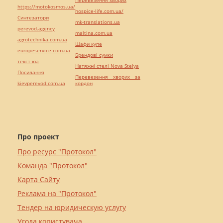
https://motokosmos.ua/
hospice-life.com.ua/
Синтезатори
mk-translations.ua
perevod.agency
maltina.com.ua
agrotechnika.com.ua
Шафи купе
europeservice.com.ua
Брендові сумки
текст юа
Натяжні стелі Nova Stelya
Посилання
Перевезення хворих за
kievperevod.com.ua
кордон
Про проект
Про ресурс "Протокол"
Команда "Протокол"
Карта Сайту
Реклама на "Протокол"
Тендер на юридическую услугу
Угода користувача