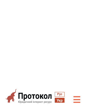
Рус
☰
Укр