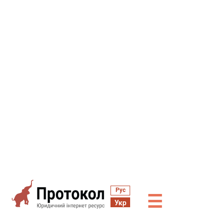
Рус
☰
Укр