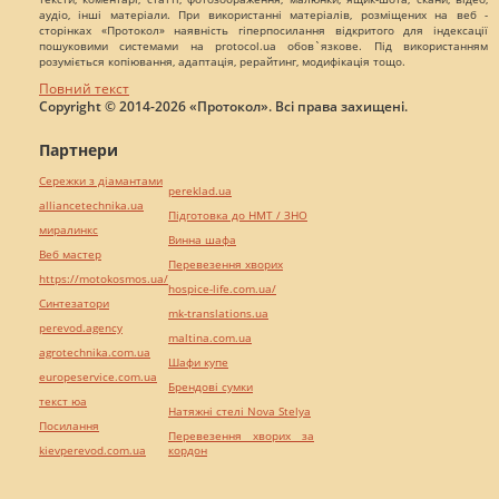
аудіо, інші матеріали. При використанні матеріалів, розміщених на веб -
сторінках «Протокол» наявність гіперпосилання відкритого для індексації
пошуковими системами на protocol.ua обов`язкове. Під використанням
розуміється копіювання, адаптація, рерайтинг, модифікація тощо.
Повний текст
Copyright © 2014-2026 «Протокол». Всі права захищені.
Партнери
Сережки з діамантами
pereklad.ua
alliancetechnika.ua
Підготовка до НМТ / ЗНО
миралинкс
Винна шафа
Веб мастер
Перевезення хворих
https://motokosmos.ua/
hospice-life.com.ua/
Синтезатори
mk-translations.ua
perevod.agency
maltina.com.ua
agrotechnika.com.ua
Шафи купе
europeservice.com.ua
Брендові сумки
текст юа
Натяжні стелі Nova Stelya
Посилання
Перевезення хворих за
kievperevod.com.ua
кордон