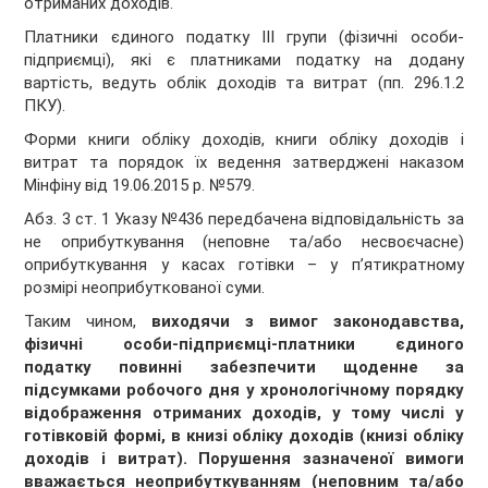
отриманих доходів.
Платники єдиного податку III групи (фізичні особи-
підприємці), які є платниками податку на додану
вартість, ведуть облік доходів та витрат (пп. 296.1.2
ПКУ).
Форми книги обліку доходів, книги обліку доходів і
витрат та порядок їх ведення затверджені наказом
Мінфіну від 19.06.2015 р. №579.
Абз. 3 ст. 1 Указу №436 передбачена відповідальність за
не оприбуткування (неповне та/або несвоєчасне)
оприбуткування у касах готівки – у п’ятикратному
розмірі неоприбуткованої суми.
Таким чином,
виходячи з вимог законодавства,
фізичні особи-підприємці-платники єдиного
податку повинні забезпечити щоденне за
підсумками робочого дня у хронологічному порядку
відображення отриманих доходів, у тому числі у
готівковій формі, в книзі обліку доходів (книзі обліку
доходів і витрат). Порушення зазначеної вимоги
вважається неоприбуткуванням (неповним та/або