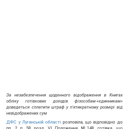
За незабезпечення щоденного відображення в Книгах
обліку готівкових доходів фізособам-«єдинникам»
доведеться сплатити штраф у п'ятикратному розмірі від
невідображених сум
ДФС у Луганській області
розповіла, що відповідно до
пп. 2 п. 58 розд. VI Положення №148, готівка, що