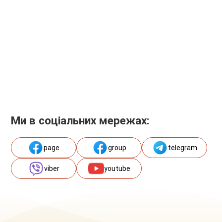
Ми в соціальних мережах:
page
group
telegram
viber
youtube