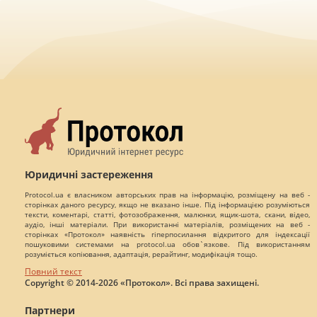
Юридичні застереження
Protocol.ua є власником авторських прав на інформацію, розміщену на веб -
сторінках даного ресурсу, якщо не вказано інше. Під інформацією розуміються
тексти, коментарі, статті, фотозображення, малюнки, ящик-шота, скани, відео,
аудіо, інші матеріали. При використанні матеріалів, розміщених на веб -
сторінках «Протокол» наявність гіперпосилання відкритого для індексації
пошуковими системами на protocol.ua обов`язкове. Під використанням
розуміється копіювання, адаптація, рерайтинг, модифікація тощо.
Повний текст
Copyright © 2014-2026 «Протокол». Всі права захищені.
Партнери