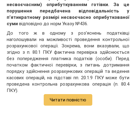
несвоєчасним) оприбуткуванням готівки. За це
порушення передбачена відповідальність у
п’ятикратному розмірі несвоєчасно оприбуткованої
суми
відповідно до норм Указу №436.
До того ж в одному з роз'яснень податківці
наголошували на можливості проведення контрольної
розрахункової операції. Зокрема, вони вказували, що
згідно з п. 80.1 ПКУ фактична перевірка здійснюється
без попередження платника податків (особи). Перед
початком фактичної перевірки, з питань дотримання
порядку здійснення розрахункових операцій та ведення
касових операцій, на підставі пп. 20.1.9 ПКУ може бути
проведена контрольна розрахункова операція (п. 80.4
ПКУ).
Читати повністю