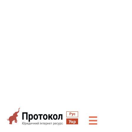
Рус
☰
Укр