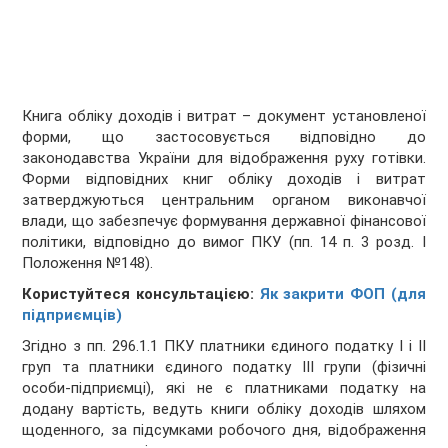
Книга обліку доходів і витрат – документ установленої
форми, що застосовується відповідно до
законодавства України для відображення руху готівки.
Форми відповідних книг обліку доходів і витрат
затверджуються центральним органом виконавчої
влади, що забезпечує формування державної фінансової
політики, відповідно до вимог ПКУ (пп. 14 п. 3 розд. I
Положення №148).
Користуйтеся консультацією:
Як закрити ФОП (для
підприємців)
Згідно з пп. 296.1.1 ПКУ платники єдиного податку I і II
груп та платники єдиного податку III групи (фізичні
особи-підприємці), які не є платниками податку на
додану вартість, ведуть книги обліку доходів шляхом
щоденного, за підсумками робочого дня, відображення