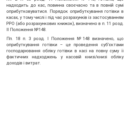
надходить до кас, повинна своєчасно та в повній сумі
оприбутковуватися. Порядок оприбуткування готівки в
касах, у тому числі і під час розрахунків із застосуванням
РРО (або розрахункових книжок), визначено в п. 11 розд.
II Положення №148.
Пп. 18 п. 3 розд. I Положення №148 визначено, що
оприбуткування готівки – це проведення суб’єктами
господарювання обліку готівки в касі на повну суму її
фактичних надходжень у касовій книзі/книзі обліку
доходів і витрат.