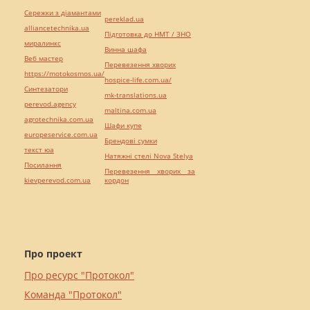
Сережки з діамантами
pereklad.ua
alliancetechnika.ua
Підготовка до НМТ / ЗНО
миралинкс
Винна шафа
Веб мастер
Перевезення хворих
https://motokosmos.ua/
hospice-life.com.ua/
Синтезатори
mk-translations.ua
perevod.agency
maltina.com.ua
agrotechnika.com.ua
Шафи купе
europeservice.com.ua
Брендові сумки
текст юа
Натяжні стелі Nova Stelya
Посилання
Перевезення хворих за
kievperevod.com.ua
кордон
Про проект
Про ресурс "Протокол"
Команда "Протокол"