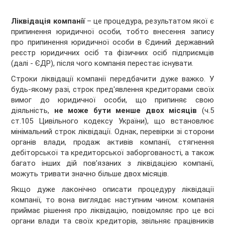
Ліквідація компанії
– це процедура, результатом якої є
припинення юридичної особи, тобто внесення запису
про припинення юридичної особи в Єдиний державний
реєстр юридичних осіб та фізичних осіб підприємців
(далі - ЄДР), після чого компанія перестає існувати.
Строки ліквідації компанії передбачити дуже важко. У
будь-якому разі, строк пред'явлення кредиторами своїх
вимог до юридичної особи, що припиняє свою
діяльність,
не може бути менше двох місяців
(ч.5
ст.105 Цивільного кодексу України), що встановлює
мінімальний строк ліквідації. Однак, перевірки зі сторони
органів влади, продаж активів компанії, стягнення
дебіторської та кредиторської заборгованості, а також
багато інших дій пов’язаних з ліквідацією компанії,
можуть тривати значно більше двох місяців.
Якщо дуже лаконічно описати процедуру ліквідації
компанії, то вона виглядає наступним чином: компанія
приймає рішення про ліквідацію, повідомляє про це всі
органи влади та своїх кредиторів, звільняє працівників