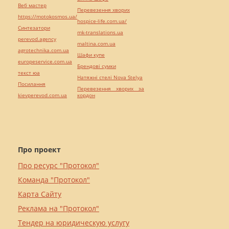
Веб мастер
Перевезення хворих
https://motokosmos.ua/
hospice-life.com.ua/
Синтезатори
mk-translations.ua
perevod.agency
maltina.com.ua
agrotechnika.com.ua
Шафи купе
europeservice.com.ua
Брендові сумки
текст юа
Натяжні стелі Nova Stelya
Посилання
Перевезення хворих за
kievperevod.com.ua
кордон
Про проект
Про ресурс "Протокол"
Команда "Протокол"
Карта Сайту
Реклама на "Протокол"
Тендер на юридическую услугу