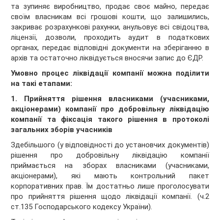
та зупиняє виробництво, продає своє майно, передає
своїм власникам всі грошові кошти, що залишились,
закриває розрахункові рахунки, анульовує всі свідоцтва,
ліцензії, дозволи, проходить аудит в податкових
органах, передає відповідні документи на зберіганню в
архів та остаточно ліквідується вносячи запис до ЄДР.
Умовно процес ліквідації компанії можна поділити
на такі етапами:
1. Прийняття рішення власниками (учасниками,
акціонерами) компанії про добровільну ліквідацію
компанії та фіксація такого рішення в протоколі
загальних зборів учасників
Здебільшого (у відповідності до установчих документів)
рішення про добровільну ліквідацію компанії
приймається на зборах власниками (учасниками,
акціонерами), які мають контрольний пакет
корпоративних прав. Їм достатньо лише проголосувати
про прийняття рішення щодо ліквідації компанії. (ч.2
ст.135 Господарського кодексу України).