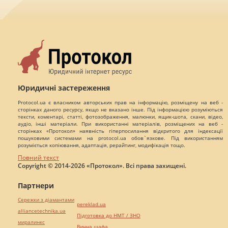
Юридичні застереження
Protocol.ua є власником авторських прав на інформацію, розміщену на веб -
сторінках даного ресурсу, якщо не вказано інше. Під інформацією розуміються
тексти, коментарі, статті, фотозображення, малюнки, ящик-шота, скани, відео,
аудіо, інші матеріали. При використанні матеріалів, розміщених на веб -
сторінках «Протокол» наявність гіперпосилання відкритого для індексації
пошуковими системами на protocol.ua обов`язкове. Під використанням
розуміється копіювання, адаптація, рерайтинг, модифікація тощо.
Повний текст
Copyright © 2014-2026 «Протокол». Всі права захищені.
Партнери
Сережки з діамантами
pereklad.ua
alliancetechnika.ua
Підготовка до НМТ / ЗНО
миралинкс
Винна шафа