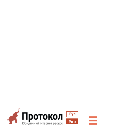
Рус
☰
Укр