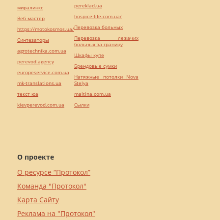
pereklad.ua
миралинкс
hospice-life.com.ua/
Веб мастер
Перевозка больных
https://motokosmos.ua/
Перевозка лежачих
Синтезаторы
больных за границу
agrotechnika.com.ua
Шкафы купе
perevod.agency
Брендовые сумки
europeservice.com.ua
Натяжные потолки Nova
mk-translations.ua
Stelya
текст юа
maltina.com.ua
kievperevod.com.ua
Cылки
О проекте
О ресурсе “Протокол”
Команда "Протокол"
Карта Сайту
Реклама на "Протокол"