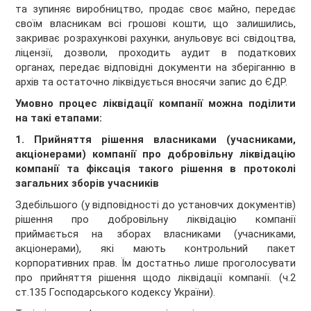
та зупиняє виробництво, продає своє майно, передає
своїм власникам всі грошові кошти, що залишились,
закриває розрахункові рахунки, анульовує всі свідоцтва,
ліцензії, дозволи, проходить аудит в податкових
органах, передає відповідні документи на зберіганню в
архів та остаточно ліквідується вносячи запис до ЄДР.
Умовно процес ліквідації компанії можна поділити
на такі етапами:
1. Прийняття рішення власниками (учасниками,
акціонерами) компанії про добровільну ліквідацію
компанії та фіксація такого рішення в протоколі
загальних зборів учасників
Здебільшого (у відповідності до установчих документів)
рішення про добровільну ліквідацію компанії
приймається на зборах власниками (учасниками,
акціонерами), які мають контрольний пакет
корпоративних прав. Їм достатньо лише проголосувати
про прийняття рішення щодо ліквідації компанії. (ч.2
ст.135 Господарського кодексу України).