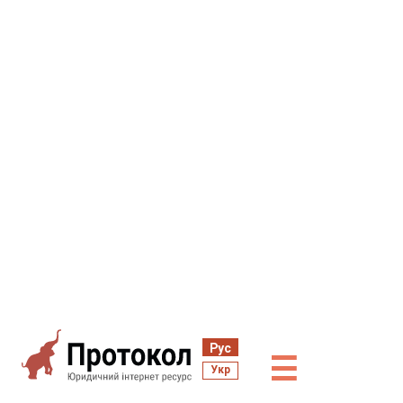
Рус
☰
Укр