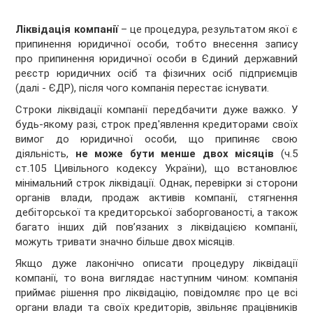
Ліквідація компанії
– це процедура, результатом якої є
припинення юридичної особи, тобто внесення запису
про припинення юридичної особи в Єдиний державний
реєстр юридичних осіб та фізичних осіб підприємців
(далі - ЄДР), після чого компанія перестає існувати.
Строки ліквідації компанії передбачити дуже важко. У
будь-якому разі, строк пред'явлення кредиторами своїх
вимог до юридичної особи, що припиняє свою
діяльність,
не може бути менше двох місяців
(ч.5
ст.105 Цивільного кодексу України), що встановлює
мінімальний строк ліквідації. Однак, перевірки зі сторони
органів влади, продаж активів компанії, стягнення
дебіторської та кредиторської заборгованості, а також
багато інших дій пов’язаних з ліквідацією компанії,
можуть тривати значно більше двох місяців.
Якщо дуже лаконічно описати процедуру ліквідації
компанії, то вона виглядає наступним чином: компанія
приймає рішення про ліквідацію, повідомляє про це всі
органи влади та своїх кредиторів, звільняє працівників