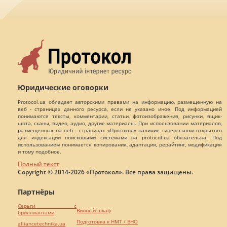
Юридические оговорки
Protocol.ua обладает авторскими правами на информацию, размещенную на
веб - страницах данного ресурса, если не указано иное. Под информацией
понимаются тексты, комментарии, статьи, фотоизображения, рисунки, ящик-
шота, сканы, видео, аудио, другие материалы. При использовании материалов,
размещенных на веб - страницах «Протокол» наличие гиперссылки открытого
для индексации поисковыми системами на protocol.ua обязательна. Под
использованием понимается копирования, адаптация, рерайтинг, модификация
и тому подобное.
Полный текст
Copyright © 2014-2026 «Протокол». Все права защищены.
Партнёры
Серьги с
Винный шкаф
бриллиантами
Подготовка к НМТ / ВНО
alliancetechnika.ua