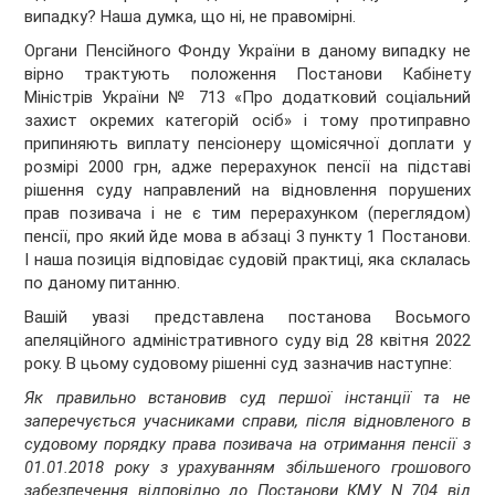
випадку? Наша думка, що ні, не правомірні.
Органи Пенсійного Фонду України в даному випадку не
вірно трактують положення Постанови Кабінету
Міністрів України № 713 «Про додатковий соціальний
захист окремих категорій осіб» і тому протиправно
припиняють виплату пенсіонеру щомісячної доплати у
розмірі 2000 грн, адже перерахунок пенсії на підставі
рішення суду направлений на відновлення порушених
прав позивача і не є тим перерахунком (переглядом)
пенсії, про який йде мова в абзаці 3 пункту 1 Постанови.
І наша позиція відповідає судовій практиці, яка склалась
по даному питанню.
Вашій увазі представлена постанова Восьмого
апеляційного адміністративного суду від 28 квітня 2022
року. В цьому судовому рішенні суд зазначив наступне:
Як правильно встановив суд першої інстанції та не
заперечується учасниками справи, після відновленого в
судовому порядку права позивача на отримання пенсії з
01.01.2018 року з урахуванням збільшеного грошового
забезпечення відповідно до Постанови КМУ N 704 від