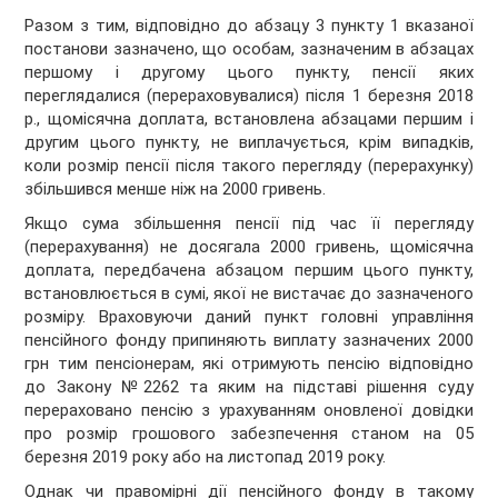
Разом з тим, відповідно до абзацу 3 пункту 1 вказаної
постанови зазначено, що особам, зазначеним в абзацах
першому і другому цього пункту, пенсії яких
переглядалися (перераховувалися) після 1 березня 2018
р., щомісячна доплата, встановлена абзацами першим і
другим цього пункту, не виплачується, крім випадків,
коли розмір пенсії після такого перегляду (перерахунку)
збільшився менше ніж на 2000 гривень.
Якщо сума збільшення пенсії під час її перегляду
(перерахування) не досягала 2000 гривень, щомісячна
доплата, передбачена абзацом першим цього пункту,
встановлюється в сумі, якої не вистачає до зазначеного
розміру. Враховуючи даний пункт головні управління
пенсійного фонду припиняють виплату зазначених 2000
грн тим пенсіонерам, які отримують пенсію відповідно
до Закону №2262 та яким на підставі рішення суду
перераховано пенсію з урахуванням оновленої довідки
про розмір грошового забезпечення станом на 05
березня 2019 року або на листопад 2019 року.
Однак чи правомірні дії пенсійного фонду в такому