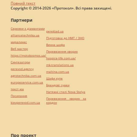
Повний текст
Copyright © 2014-2026 «Протокол». Всі права захищені.
Партнери
Сережки з діамантами
pereklad.ua
alliancetechnika.ua
Підготовка до НМТ / ЗНО
миралинкс
Винна шафа
Веб мастер
Перевезення хворих
https://motokosmos.ua/
hospice-life.com.ua/
Синтезатори
mk-translations.ua
perevod.agency
maltina.com.ua
agrotechnika.com.ua
Шафи купе
europeservice.com.ua
Брендові сумки
текст юа
Натяжні стелі Nova Stelya
Посилання
Перевезення хворих за
kievperevod.com.ua
кордон
Про проект