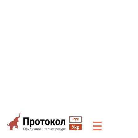
Рус
☰
Укр