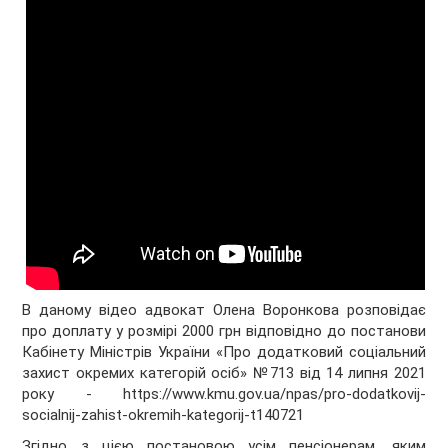
В даному відео адвокат Олена Воронкова розповідає
про доплату у розмірі 2000 грн відповідно до постанови
Кабінету Міністрів України «Про додатковий соціальний
захист окремих категорій осіб» №713 від 14 липня 2021
року - https://www.kmu.gov.ua/npas/pro-dodatkovij-
socialnij-zahist-okremih-kategorij-t140721
Згідно з цією постановою усім пенсіонерам, яким