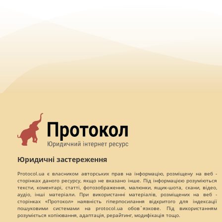
Юридичні застереження
Protocol.ua є власником авторських прав на інформацію, розміщену на веб -
сторінках даного ресурсу, якщо не вказано інше. Під інформацією розуміються
тексти, коментарі, статті, фотозображення, малюнки, ящик-шота, скани, відео,
аудіо, інші матеріали. При використанні матеріалів, розміщених на веб -
сторінках «Протокол» наявність гіперпосилання відкритого для індексації
пошуковими системами на protocol.ua обов`язкове. Під використанням
розуміється копіювання, адаптація, рерайтинг, модифікація тощо.