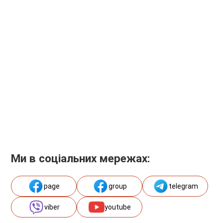
Ми в соціальних мережах:
page
group
telegram
viber
youtube