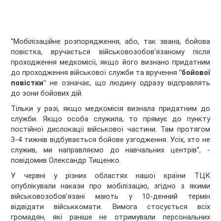
"Мобілізаційне розпорядження, або, так звана, бойова
повістка, вручається військовозобов'язаному після
проходження медкомісії, якщо його визнано придатним
до проходження військової служби та вручення
"бойової
повістки"
не означає, що людину одразу відправлять
до зони бойових дій.
Тільки у разі, якщо медкомісія визнала придатним до
служби. Якщо особа служила, то прямує до пункту
постійної дислокації військової частини. Там протягом
3-4 тижнів відбувається бойове узгодження. Усіх, хто не
служив, ми направляємо до навчальних центрів", -
повідомив Олександр Тищенко.
У червні у різних областях нашої країни ТЦК
опублікували накази про мобілізацію, згідно з якими
військовозобов'язані мають у 10-денний термін
відвідати військкомати. Вимога стосується всіх
громадян, які раніше не отримували персональних