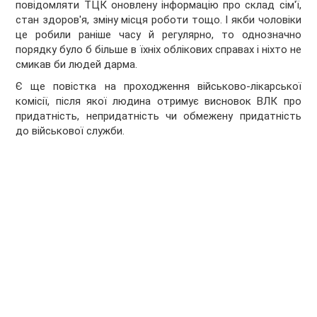
повідомляти ТЦК оновлену інформацію про склад сім'ї,
стан здоров'я, зміну місця роботи тощо. І якби чоловіки
це робили раніше часу й регулярно, то однозначно
порядку було б більше в їхніх облікових справах і ніхто не
смикав би людей дарма.
Є ще повістка на проходження військово-лікарської
комісії, після якої людина отримує висновок ВЛК про
придатність, непридатність чи обмежену придатність
до військової служби.