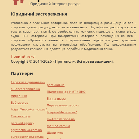
Юридичні застереження
Protocol.ua є власником авторських прав на інформацію, розміщену на веб -
сторінках даного ресурсу, якщо не вказано інше. Під інформацією розуміються
тексти, коментарі, статті, фотозображення, малюнки, ящик-шота, скани, відео,
аудіо, інші матеріали. При використанні матеріалів, розміщених на веб -
сторінках «Протокол» наявність гіперпосилання відкритого для індексації
пошуковими системами на protocol.ua обов`язкове. Під використанням
розуміється копіювання, адаптація, рерайтинг, модифікація тощо.
Повний текст
Copyright © 2014-2026 «Протокол». Всі права захищені.
Партнери
Сережки з діамантами
pereklad.ua
alliancetechnika.ua
Підготовка до НМТ / ЗНО
миралинкс
Винна шафа
Веб мастер
Перевезення хворих
https://motokosmos.ua/
hospice-life.com.ua/
Синтезатори
mk-translations.ua
perevod.agency
maltina.com.ua
agrotechnika.com.ua
Шафи купе
europeservice.com.ua