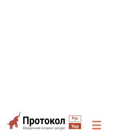
Рус
☰
Укр