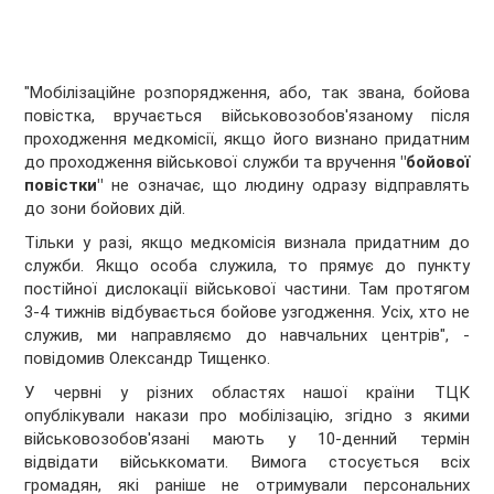
"Мобілізаційне розпорядження, або, так звана, бойова
повістка, вручається військовозобов'язаному після
проходження медкомісії, якщо його визнано придатним
до проходження військової служби та вручення
"бойової
повістки"
не означає, що людину одразу відправлять
до зони бойових дій.
Тільки у разі, якщо медкомісія визнала придатним до
служби. Якщо особа служила, то прямує до пункту
постійної дислокації військової частини. Там протягом
3-4 тижнів відбувається бойове узгодження. Усіх, хто не
служив, ми направляємо до навчальних центрів", -
повідомив Олександр Тищенко.
У червні у різних областях нашої країни ТЦК
опублікували накази про мобілізацію, згідно з якими
військовозобов'язані мають у 10-денний термін
відвідати військкомати. Вимога стосується всіх
громадян, які раніше не отримували персональних