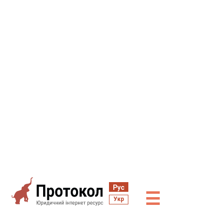
Рус
☰
Укр