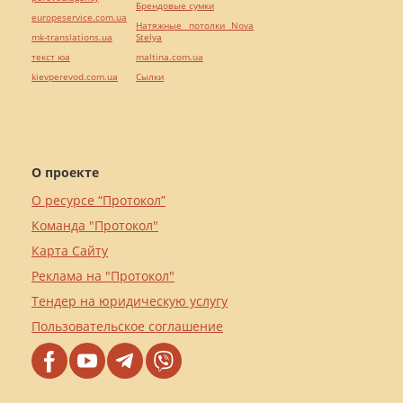
Брендовые сумки
europeservice.com.ua
Натяжные потолки Nova
mk-translations.ua
Stelya
текст юа
maltina.com.ua
kievperevod.com.ua
Cылки
О проекте
О ресурсе “Протокол”
Команда "Протокол"
Карта Сайту
Реклама на "Протокол"
Тендер на юридическую услугу
Пользовательское соглашение