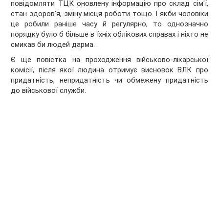
повідомляти ТЦК оновлену інформацію про склад сім'ї,
стан здоров'я, зміну місця роботи тощо. І якби чоловіки
це робили раніше часу й регулярно, то однозначно
порядку було б більше в їхніх облікових справах і ніхто не
смикав би людей дарма.
Є ще повістка на проходження військово-лікарської
комісії, після якої людина отримує висновок ВЛК про
придатність, непридатність чи обмежену придатність
до військової служби.