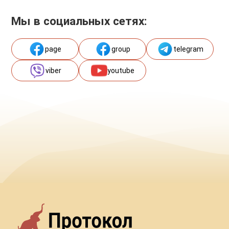
Мы в социальных сетях:
page
group
telegram
viber
youtube