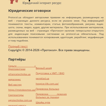
Юридические оговорки
Protocol.ua обладает авторскими правами на информацию, размещенную на
веб - страницах данного ресурса, если не указано иное. Под информацией
понимаются тексты, комментарии, статьи, фотоизображения, рисунки, ящик-
шота, сканы, видео, аудио, другие материалы. При использовании материалов,
размещенных на веб - страницах «Протокол» наличие гиперссылки открытого
для индексации поисковыми системами на protocol.ua обязательна. Под
использованием понимается копирования, адаптация, рерайтинг, модификация
и тому подобное.
Полный текст
Copyright © 2014-2026 «Протокол». Все права защищены.
Партнёры
Серьги с
Винный шкаф
бриллиантами
Подготовка к НМТ / ВНО
alliancetechnika.ua
pereklad.ua
миралинкс
hospice-life.com.ua/
Веб мастер
Перевозка больных
https://motokosmos.ua/
Перевозка лежачих
Синтезаторы
больных за границу
agrotechnika.com.ua
Шкафы купе
perevod.agency