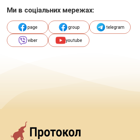
Ми в соціальних мережах:
page
group
telegram
viber
youtube