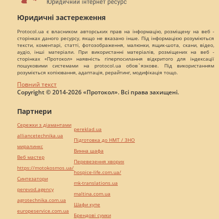
Юридичні застереження
Protocol.ua є власником авторських прав на інформацію, розміщену на веб -
сторінках даного ресурсу, якщо не вказано інше. Під інформацією розуміються
тексти, коментарі, статті, фотозображення, малюнки, ящик-шота, скани, відео,
аудіо, інші матеріали. При використанні матеріалів, розміщених на веб -
сторінках «Протокол» наявність гіперпосилання відкритого для індексації
пошуковими системами на protocol.ua обов`язкове. Під використанням
розуміється копіювання, адаптація, рерайтинг, модифікація тощо.
Повний текст
Copyright © 2014-2026 «Протокол». Всі права захищені.
Партнери
Сережки з діамантами
pereklad.ua
alliancetechnika.ua
Підготовка до НМТ / ЗНО
миралинкс
Винна шафа
Веб мастер
Перевезення хворих
https://motokosmos.ua/
hospice-life.com.ua/
Синтезатори
mk-translations.ua
perevod.agency
maltina.com.ua
agrotechnika.com.ua
Шафи купе
europeservice.com.ua
Брендові сумки