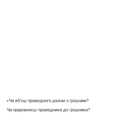
«Чи вб'єш праведного разом з грішним?
Чи прирівняєш праведника до грішника?