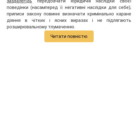
заздалегідь
передбачати юридичні наслідки своєї
поведінки (насамперед її негативні наслідки для себе);
приписи закону повинні визначати кримінально каране
діяння в чітких і ясних виразах і не підлягають
розширювальному тлумаченню.
Читати повністю