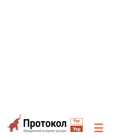
Рус
☰
Укр