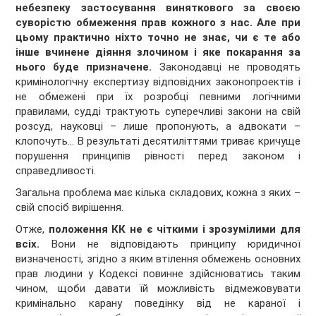
небезпеку застосування виняткового за своєю
суворістю обмеження прав кожного з нас. Але при
цьому практично ніхто точно не знає, чи є те або
інше вчинене діяння злочином і яке покарання за
нього буде призначене.
Законодавці не проводять
кримінологічну експертизу відповідних законопроектів і
не обмежені при їх розробці певними логічними
правилами, судді трактують суперечливі закони на свій
розсуд, науковці – лише пропонують, а адвокати –
клопочуть... В результаті десятиліттями триває кричуще
порушення принципів рівності перед законом і
справедливості.
Загальна проблема має кілька складових, кожна з яких –
свій спосіб вирішення.
Отже,
положення КК не є чіткими і зрозумілими для
всіх.
Вони не відповідають принципу юридичної
визначеності, згідно з яким втілення обмежень основних
прав людини у Кодексі повинне здійснюватись таким
чином, щоби давати їй можливість відмежовувати
кримінально карану поведінку від не караної і