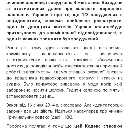
вчинили злочини, і засуджено 4 млн. з них. Виходячи
зі статистичних даних про кількість дорослого
населення України і про те, що 1/3 засуджених є
рецидивістами, можемо приблизно розрахувати:
один із двадцяти жителів України коли-небудь
притягувався до кримінальної відповідальності, а
один із кожних тридцяти був засуджений.
Рівно рік тому «диктаторська» влада встановила
кримінальну відповідальність за незрозумілі
«екстремістську діяльність», «наклеп», «блокування
доступу до володіння осіб», «перешкоджання нормальній
роботі підприємств», «демонстрацію зухвалої зневаги
до працівника правоохоронного органу» і «тиск» на
суддю. Було примусово виведено з моди колір хакі,
заборонено носити шоломи, їздити колоною по п’ять і
встановлювати сцени...
Закон від 16 січня 2014 р. скасовано. Але «диктаторські
закони» все ще діють. Йдеться насамперед про чинний
Кримінальний кодекс (далі – КК).
Проблема полягає у тому, що
цей Кодекс створює