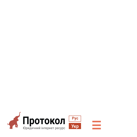
Рус
☰
Укр