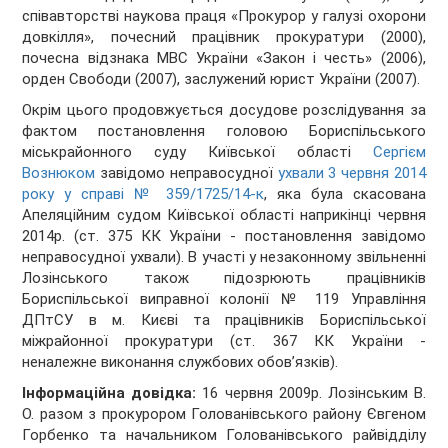
співавторстві наукова праця «Прокурор у галузі охорони
довкілля», почесний працівник прокуратури (2000),
почесна відзнака МВС України «Закон і честь» (2006),
орден Свободи (2007), заслужений юрист України (2007).
Окрім цього продовжується досудове розслідування за
фактом постановлення головою Бориспільського
міськрайонного суду Київської області
Сергієм
Вознюком
завідомо неправосудної
ухвали 3 червня 2014
року у справі № 359/1725/14-к
, яка була скасована
Апеляційним судом Київської області наприкінці червня
2014р. (ст. 375 КК України - постановлення завідомо
неправосудної ухвали). В участі у незаконному звільненні
Лозінського також підозрюють працівників
Бориспільської виправної колонії № 119 Управління
ДПтСУ в м. Києві та працівників Бориспільської
міжрайонної прокуратури (ст. 367 КК України -
неналежне виконання службових обов’язків).
Інформаційна довідка:
16 червня 2009р. Лозінським В.
О. разом з прокурором Голованівського району Євгеном
Горбенко та начальником Голованівського райвідділу