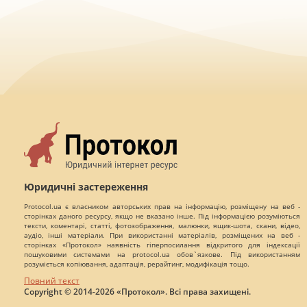
Юридичні застереження
Protocol.ua є власником авторських прав на інформацію, розміщену на веб -
сторінках даного ресурсу, якщо не вказано інше. Під інформацією розуміються
тексти, коментарі, статті, фотозображення, малюнки, ящик-шота, скани, відео,
аудіо, інші матеріали. При використанні матеріалів, розміщених на веб -
сторінках «Протокол» наявність гіперпосилання відкритого для індексації
пошуковими системами на protocol.ua обов`язкове. Під використанням
розуміється копіювання, адаптація, рерайтинг, модифікація тощо.
Повний текст
Copyright © 2014-2026 «Протокол». Всі права захищені.