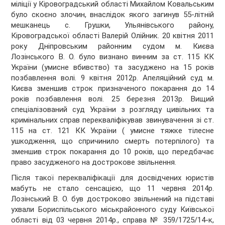
міліції у Кіровоградський області Михайлом Ковальським
було скоєно злочин, внаслідок якого загинув 55-літній
мешканець с. Грушки, Ульянівського району,
Кіровоградської області Валерій Олійник. 20 квітня 2011
року Дніпровським районним судом м. Києва
Лозінського В. О. було визнано винним за ст. 115 КК
України (умисне вбивство) та засуджено на 15 років
позбавлення волі. 9 квітня 2012р. Апеляційний суд м.
Києва зменшив строк призначеного покарання до 14
років позбавлення волі. 25 березня 2013р. Вищий
спеціалізований суд України з розгляду цивільних та
кримінальних справ перекваліфікував звинувачення зі ст.
115 на ст. 121 КК України ( умисне тяжке тілесне
ушкодження, що спричинило смерть потерпілого) та
зменшив строк покарання до 10 років, що передбачає
право засудженого на дострокове звільнення.
Після такої перекваліфікації для досвідчених юристів
мабуть не стало сенсацією, що 11 червня 2014р.
Лозінський В. О. був достроково звільнений на підставі
ухвали Бориспільського міськрайонного суду Київської
області від 03 червня 2014р., справа № 359/1725/14-к,