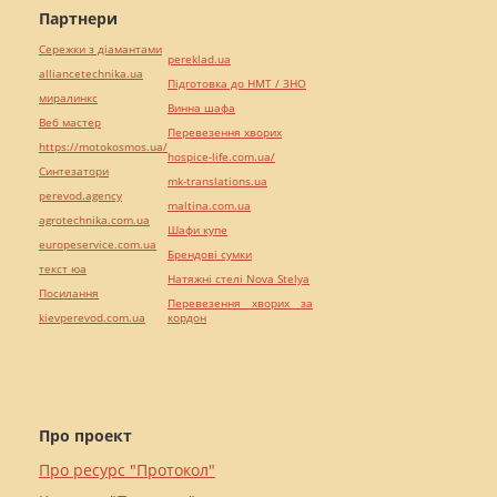
Партнери
Сережки з діамантами
pereklad.ua
alliancetechnika.ua
Підготовка до НМТ / ЗНО
миралинкс
Винна шафа
Веб мастер
Перевезення хворих
https://motokosmos.ua/
hospice-life.com.ua/
Синтезатори
mk-translations.ua
perevod.agency
maltina.com.ua
agrotechnika.com.ua
Шафи купе
europeservice.com.ua
Брендові сумки
текст юа
Натяжні стелі Nova Stelya
Посилання
Перевезення хворих за
kievperevod.com.ua
кордон
Про проект
Про ресурс "Протокол"