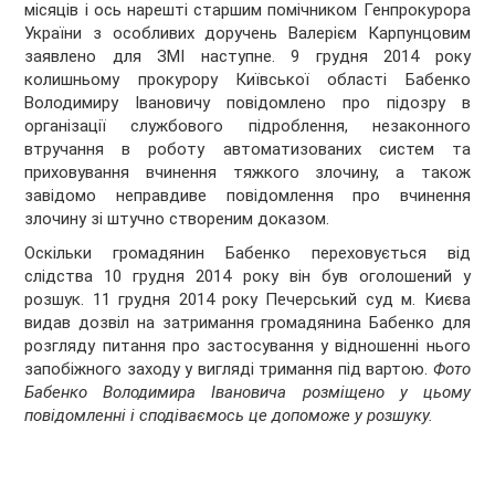
місяців і ось нарешті старшим помічником Генпрокурора
України з особливих доручень Валерієм Карпунцовим
заявлено для ЗМІ наступне. 9 грудня 2014 року
колишньому прокурору Київської області Бабенко
Володимиру Івановичу повідомлено про підозру в
організації службового підроблення, незаконного
втручання в роботу автоматизованих систем та
приховування вчинення тяжкого злочину, а також
завідомо неправдиве повідомлення про вчинення
злочину зі штучно створеним доказом.
Оскільки громадянин Бабенко переховується від
слідства 10 грудня 2014 року він був оголошений у
розшук. 11 грудня 2014 року Печерський суд м. Києва
видав дозвіл на затримання громадянина Бабенко для
розгляду питання про застосування у відношенні нього
запобіжного заходу у вигляді тримання під вартою.
Фото
Бабенко Володимира Івановича розміщено у цьому
повідомленні і сподіваємось це допоможе у розшуку.