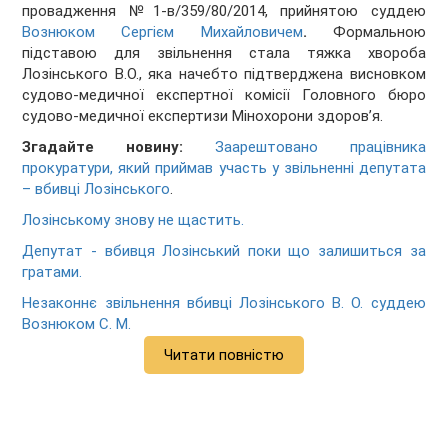
провадження №1-в/359/80/2014, прийнятою суддею
Вознюком Сергієм Михайловичем
.
Формальною
підставою для звільнення стала тяжка хвороба
Лозінського В.О., яка начебто підтверджена висновком
судово-медичної експертної комісії Головного бюро
судово-медичної експертизи Мінохорони здоров’я.
Згадайте новину:
Заарештовано працівника
прокуратури, який приймав участь у звільненні депутата
– вбивці Лозінського
.
Лозінському знову не щастить.
Депутат - вбивця Лозінський поки що залишиться за
гратами.
Незаконнє звільнення вбивці Лозінського В. О. суддею
Вознюком С. М.
Читати повністю