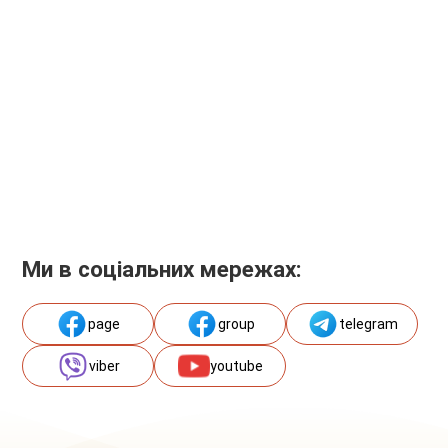
Ми в соціальних мережах:
page
group
telegram
viber
youtube