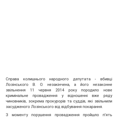
Справа колишнього народного депутата - вбивці
Лозінського В. О. незакінчена, а його незаконне
звільнення 11 червня 2014 року породило нове
кримінальне провадження у відношенні вже ряду
чиновників, зокрема прокурорів та суддів, які звільнили
засудженого Лозінського від відбування покарання.
З моменту порушення провадження пройшло п’ять