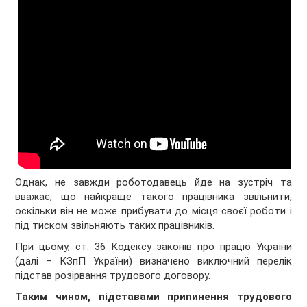
Однак, не завжди роботодавець йде на зустріч та
вважає, що найкраще такого працівника звільнити,
оскільки він не може прибувати до місця своєї роботи і
під тиском звільняють таких працівників.
При цьому, ст. 36 Кодексу законів про працю України
(далі – КЗпП України) визначено виключний перелік
підстав розірвання трудового договору.
Таким чином, п
ідставами припинення трудового