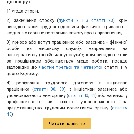
договору є:
1) угода сторін;
2) закінчення строку (
пункти 2
і
3 статті 23
), крім
випадків, коли трудові відносини фактично тривають і
жодна з сторін не поставила вимогу про їх припинення;
3) призов або вступ працівника або власника - фізичної
особи на військову службу, направлення на
альтернативну (невійськову) службу, крім випадків, коли
за працівником зберігаються місце роботи, посада
відповідно до
частин третьої та четвертої
статті 119
цього Кодексу;
4) розірвання трудового договору з ініціативи
працівника (
статті 38
,
39
), з ініціативи власника або
уповноваженого ним органу (
статті 40
,
41
) або на вимогу
профспілкового чи іншого уповноваженого на
представництво трудовим колективом органу (
стаття
45
);
Читати повністю