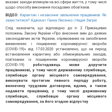
вказані заходи вплинули на всі сфери життя, у тому числі
щодо способу виконання посадових обов’язків.
ВІДЕО:
Карантин і незаконне звільнення працівників. Як
захиститися? Адвокат Ганна Лисенко і Надія Загрія
Слід зазначити, що відповідно до п. 2 Прикінцевих
положень Закону України «Про внесення змін до деяких
законодавчих актів України, спрямованих на запобігання
виникненню і поширенню коронавірусної хвороби
(COVID-19)» від 17.03.2020 установлено, що на період
встановлення карантину або обмежувальних заходів,
пов’язаних із поширенням коронавірусної хвороби
(COVID-19)
роботодавець може доручити
працівникові, у тому числі державному службовцю,
службовцю органу місцевого самоврядування,
виконувати протягом певного періоду роботу,
визначену трудовим договором, вдома, а також
надавати працівнику, у тому числі державному
службовцю, службовцю органу місцевого
самоврядування, за його згодою відпустку
.