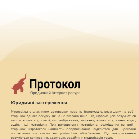
Юридичні застереження
Protocol.ua є власником авторських прав на інформацію, розміщену на веб -
сторінках даного ресурсу, якщо не вказано інше. Під інформацією розуміються
тексти, коментарі, статті, фотозображення, малюнки, ящик-шота, скани, відео,
аудіо, інші матеріали. При використанні матеріалів, розміщених на веб -
сторінках «Протокол» наявність гіперпосилання відкритого для індексації
пошуковими системами на protocol.ua обов`язкове. Під використанням
розуміється копіювання, адаптація, рерайтинг, модифікація тощо.