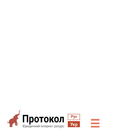
Рус
☰
Укр