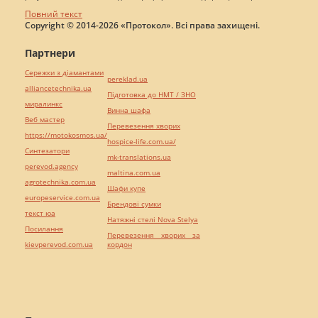
Повний текст
Copyright © 2014-2026 «Протокол». Всі права захищені.
Партнери
Сережки з діамантами
pereklad.ua
alliancetechnika.ua
Підготовка до НМТ / ЗНО
миралинкс
Винна шафа
Веб мастер
Перевезення хворих
https://motokosmos.ua/
hospice-life.com.ua/
Синтезатори
mk-translations.ua
perevod.agency
maltina.com.ua
agrotechnika.com.ua
Шафи купе
europeservice.com.ua
Брендові сумки
текст юа
Натяжні стелі Nova Stelya
Посилання
Перевезення хворих за
kievperevod.com.ua
кордон