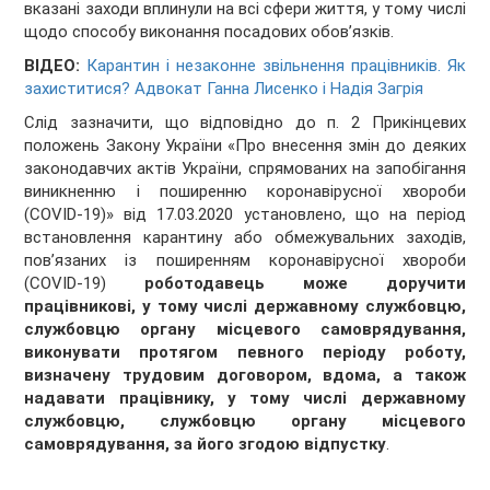
вказані заходи вплинули на всі сфери життя, у тому числі
щодо способу виконання посадових обов’язків.
ВІДЕО:
Карантин і незаконне звільнення працівників. Як
захиститися? Адвокат Ганна Лисенко і Надія Загрія
Слід зазначити, що відповідно до п. 2 Прикінцевих
положень Закону України «Про внесення змін до деяких
законодавчих актів України, спрямованих на запобігання
виникненню і поширенню коронавірусної хвороби
(COVID-19)» від 17.03.2020 установлено, що на період
встановлення карантину або обмежувальних заходів,
пов’язаних із поширенням коронавірусної хвороби
(COVID-19)
роботодавець може доручити
працівникові, у тому числі державному службовцю,
службовцю органу місцевого самоврядування,
виконувати протягом певного періоду роботу,
визначену трудовим договором, вдома, а також
надавати працівнику, у тому числі державному
службовцю, службовцю органу місцевого
самоврядування, за його згодою відпустку
.