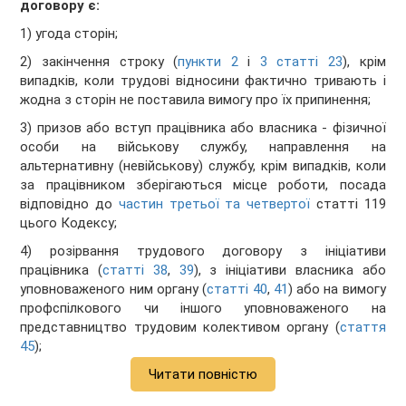
договору є:
1) угода сторін;
2) закінчення строку (
пункти 2
і
3 статті 23
), крім
випадків, коли трудові відносини фактично тривають і
жодна з сторін не поставила вимогу про їх припинення;
3) призов або вступ працівника або власника - фізичної
особи на військову службу, направлення на
альтернативну (невійськову) службу, крім випадків, коли
за працівником зберігаються місце роботи, посада
відповідно до
частин третьої та четвертої
статті 119
цього Кодексу;
4) розірвання трудового договору з ініціативи
працівника (
статті 38
,
39
), з ініціативи власника або
уповноваженого ним органу (
статті 40
,
41
) або на вимогу
профспілкового чи іншого уповноваженого на
представництво трудовим колективом органу (
стаття
45
);
Читати повністю