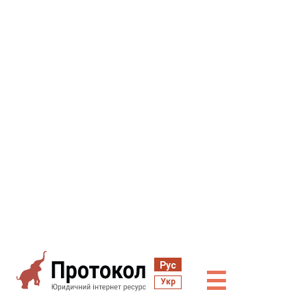
Рус
☰
Укр