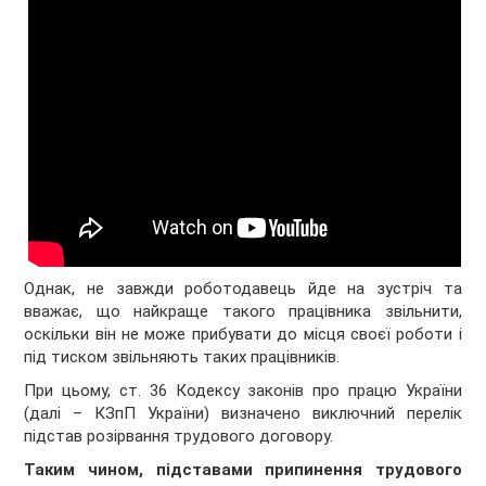
Однак, не завжди роботодавець йде на зустріч та
вважає, що найкраще такого працівника звільнити,
оскільки він не може прибувати до місця своєї роботи і
під тиском звільняють таких працівників.
При цьому, ст. 36 Кодексу законів про працю України
(далі – КЗпП України) визначено виключний перелік
підстав розірвання трудового договору.
Таким чином, п
ідставами припинення трудового