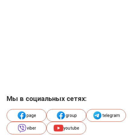
Мы в социальных сетях:
page
group
telegram
viber
youtube