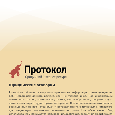
Юридические оговорки
Protocol.ua обладает авторскими правами на информацию, размещенную на
веб - страницах данного ресурса, если не указано иное. Под информацией
понимаются тексты, комментарии, статьи, фотоизображения, рисунки, ящик-
шота, сканы, видео, аудио, другие материалы. При использовании материалов,
размещенных на веб - страницах «Протокол» наличие гиперссылки открытого
для индексации поисковыми системами на protocol.ua обязательна. Под
использованием понимается копирования, адаптация, рерайтинг, модификация