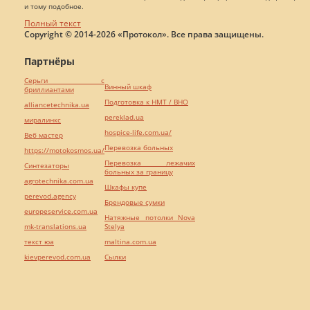
и тому подобное.
Полный текст
Copyright © 2014-2026 «Протокол». Все права защищены.
Партнёры
Серьги с
Винный шкаф
бриллиантами
Подготовка к НМТ / ВНО
alliancetechnika.ua
pereklad.ua
миралинкс
hospice-life.com.ua/
Веб мастер
Перевозка больных
https://motokosmos.ua/
Перевозка лежачих
Синтезаторы
больных за границу
agrotechnika.com.ua
Шкафы купе
perevod.agency
Брендовые сумки
europeservice.com.ua
Натяжные потолки Nova
mk-translations.ua
Stelya
текст юа
maltina.com.ua
kievperevod.com.ua
Cылки