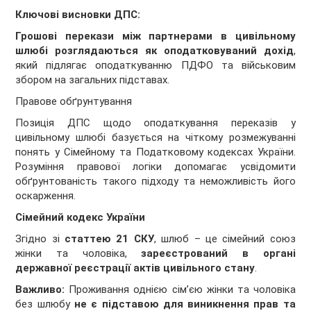
Ключові висновки ДПС:
Грошові перекази між партнерами в цивільному
шлюбі розглядаються як оподатковуваний дохід
,
який підлягає оподаткуванню ПДФО та військовим
збором на загальних підставах.
Правове обґрунтування
Позиція ДПС щодо оподаткування переказів у
цивільному шлюбі базується на чіткому розмежуванні
понять у Сімейному та Податковому кодексах України.
Розуміння правової логіки допомагає усвідомити
обґрунтованість такого підходу та неможливість його
оскарження.
Сімейний кодекс України
Згідно зі
статтею 21 СКУ
, шлюб – це сімейний союз
жінки та чоловіка,
зареєстрований в органі
державної реєстрації актів цивільного стану
.
Важливо:
Проживання однією сім’єю жінки та чоловіка
без шлюбу
не є підставою для виникнення прав та