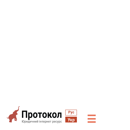
Рус
☰
Укр