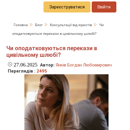
Зареєструватися
Ввійти
Головна
Блог
Консультації від юристів
Чи
оподатковуються перекази в цивільному шлюбі?
Чи оподатковуються перекази в
цивільному шлюбі?
27.06.2025
Автор:
Янків Богдан Любомирович
Переглядів :
2495