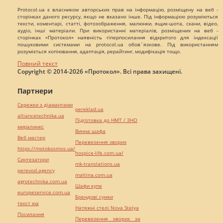
Protocol.ua є власником авторських прав на інформацію, розміщену на веб -
сторінках даного ресурсу, якщо не вказано інше. Під інформацією розуміються
тексти, коментарі, статті, фотозображення, малюнки, ящик-шота, скани, відео,
аудіо, інші матеріали. При використанні матеріалів, розміщених на веб -
сторінках «Протокол» наявність гіперпосилання відкритого для індексації
пошуковими системами на protocol.ua обов`язкове. Під використанням
розуміється копіювання, адаптація, рерайтинг, модифікація тощо.
Повний текст
Copyright © 2014-2026 «Протокол». Всі права захищені.
Партнери
Сережки з діамантами
pereklad.ua
alliancetechnika.ua
Підготовка до НМТ / ЗНО
миралинкс
Винна шафа
Веб мастер
Перевезення хворих
https://motokosmos.ua/
hospice-life.com.ua/
Синтезатори
mk-translations.ua
perevod.agency
maltina.com.ua
agrotechnika.com.ua
Шафи купе
europeservice.com.ua
Брендові сумки
текст юа
Натяжні стелі Nova Stelya
Посилання
Перевезення хворих за