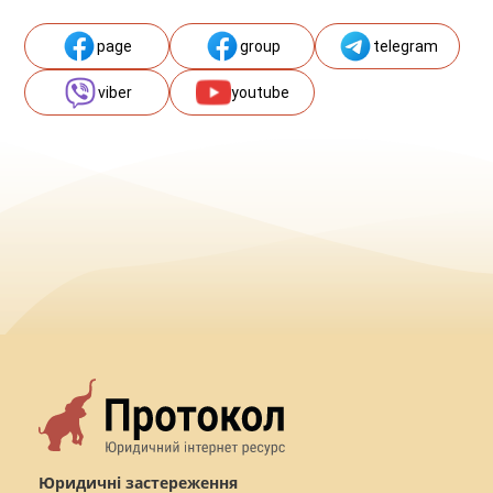
page
group
telegram
viber
youtube
Юридичні застереження