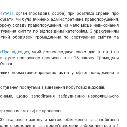
 КУпАП
, орган (посадова особа) при розгляді справи про
сувати: чи було вчинено адміністративне правопорушення.
орону складу правопорушення, чи мало місце невиконання
ування сміття по відповідним категоріям. З урахуванням
чіткий обов’язок громадянина по сортуванню сміття та
«Про відходи»
, який розповсюджує свою дію в т.ч. і на
зки дуже поверхнево прописані в ст.15 закону: Громадяни
’язані:
інших нормативно-правових актів у сфері поводження з
стування послугами з вивезення побутових відходів;
аконами, щодо запобігання забрудненню навколишнього
ортування сміття) не прописані.
. 32 вказаного закону: з метою обмеження та запобігання
родне середовище та здоров’я людини забороняється з 1