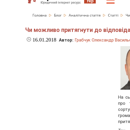
☰
Укр
Головна
Блог
Аналітична стаття
Статті
Чи
Чи можливо притягнути до відповіда
16.01.2018
Автор:
Грабчук Олександр Василь
На сь
про т
сорт
гром
притя