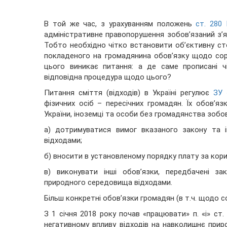
В той же час, з урахуванням положень
ст. 280
адміністративне правопорушення зобов’язаний з’я
Тобто необхідно чітко встановити об’єктивну ст
покладеного на громадянина обов’язку щодо сорт
цього виникає питання: а де саме прописані 
відповідна процедура щодо цього?
Питання сміття (відходів) в Україні регулює
ЗУ 
фізичних осіб – пересічних громадян. Їх обов’я
України, іноземці та особи без громадянства зобов
а) дотримуватися вимог вказаного закону та 
відходами;
б) вносити в установленому порядку плату за кори
в) виконувати інші обов’язки, передбачені з
природного середовища відходами.
Більш конкретні обов’язки громадян (в т.ч. щодо с
З 1 січня 2018 року почав «працювати» п. «і» ст
негативному впливу відходів на навколишнє при