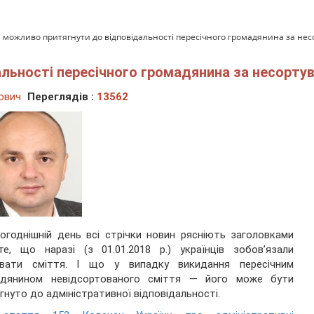
 можливо притягнути до відповідальності пересічного громадянина за нес
льності пересічного громадянина за несорту
ович
Переглядів :
13562
огоднішній день всі стрічки новин рясніють заголовками
е, що наразі (з 01.01.2018 р.) українців зобов’язали
увати сміття. І що у випадку викидання пересічним
адянином невідсортованого сміття — його може бути
гнуто до адміністративної відповідальності.