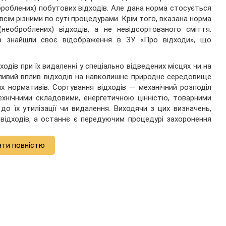
броблених) побутових відходів. Але дана норма стосується
всім різними по суті процедурами. Крім того, вказана норма
необроблених) відходів, а не невідсортованого сміття.
ів знайшли своє відображення в ЗУ «Про відходи», що
дів при їх видаленні у спеціально відведених місцях чи на
ливий вплив відходів на навколишнє природне середовище
 нормативів. Сортування відходів — механічний розподіл
технічними складовими, енергетичною цінністю, товарними
о їх утилізації чи видалення. Виходячи з цих визначень,
 відходів, а останнє є передуючим процедурі захоронення
ати повністю