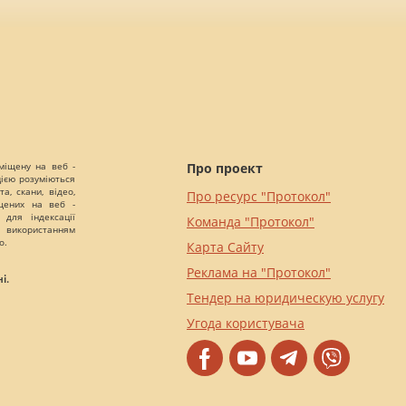
міщену на веб -
Про проект
цією розуміються
а, скани, відео,
Про ресурс "Протокол"
іщених на веб -
 для індексації
Команда "Протокол"
 використанням
о.
Карта Сайту
Реклама на "Протокол"
і.
Тендер на юридическую услугу
Угода користувача