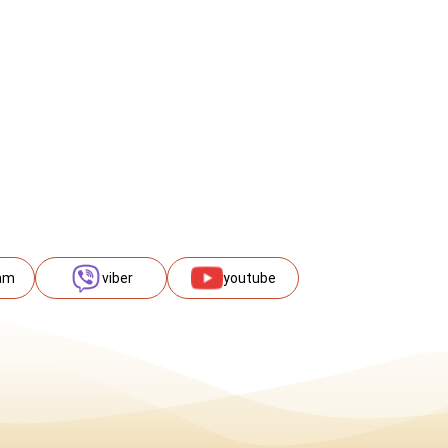
am
viber
youtube