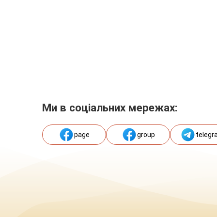
Ми в соціальних мережах:
page
group
telegr