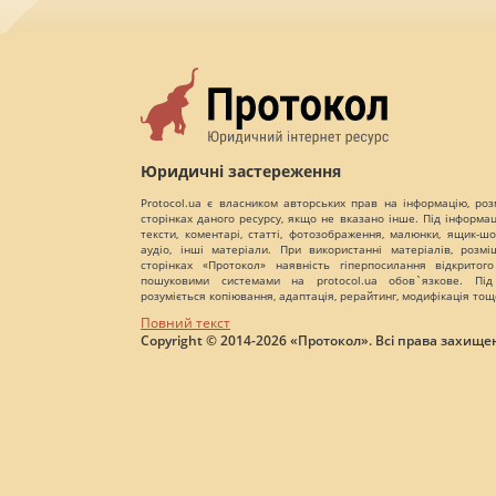
Юридичні застереження
Protocol.ua є власником авторських прав на інформацію, роз
сторінках даного ресурсу, якщо не вказано інше. Під інформа
тексти, коментарі, статті, фотозображення, малюнки, ящик-шот
аудіо, інші матеріали. При використанні матеріалів, розм
сторінках «Протокол» наявність гіперпосилання відкритого
пошуковими системами на protocol.ua обов`язкове. Під
розуміється копіювання, адаптація, рерайтинг, модифікація тощ
Повний текст
Copyright © 2014-2026 «Протокол». Всі права захищен