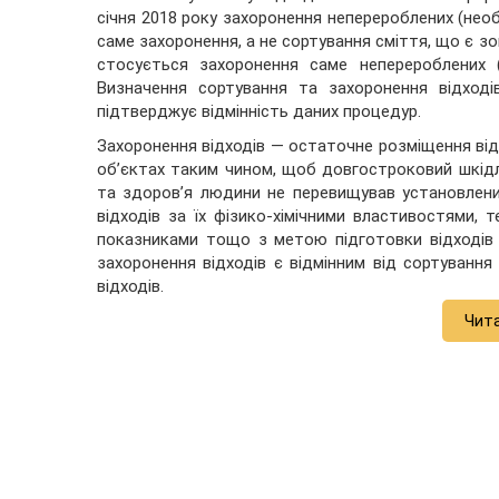
січня 2018 року захоронення неперероблених (нео
саме захоронення, а не сортування сміття, що є зо
стосується захоронення саме неперероблених (
Визначення сортування та захоронення відход
підтверджує відмінність даних процедур.
Захоронення відходів — остаточне розміщення відхо
об’єктах таким чином, щоб довгостроковий шкід
та здоров’я людини не перевищував установлених
відходів за їх фізико-хімічними властивостями, 
показниками тощо з метою підготовки відходів д
захоронення відходів є відмінним від сортування
відходів.
Чит