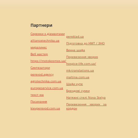
Партнери
Сережки з діамантами
pereklad.ua
alliancetechnika.ua
Підготовка до НМТ / ЗНО
миралинкс
Винна шафа
Веб мастер
Перевезення хворих
https://motokosmos.ua/
hospice-life.com.ua/
Синтезатори
mk-translations.ua
perevod.agency
maltina.com.ua
agrotechnika.com.ua
Шафи купе
europeservice.com.ua
Брендові сумки
текст юа
Натяжні стелі Nova Stelya
Посилання
Перевезення хворих за
kievperevod.com.ua
кордон