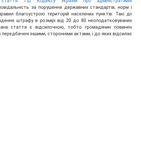
,
стаття 152 Кодексу України про адміністративні
овідальність за порушення державних стандартів, норм і
равил благоустрою територій населених пунктів. Такі дії
адення штрафу в розмірі від 20 до 80 неоподатковуваних
 Дана стаття є відсилочною, тобто громадянин повинен
і передбачені іншими, сторонніми актами, і до яких відсилає