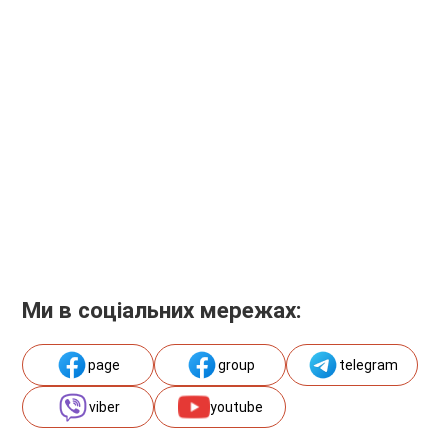
Ми в соціальних мережах:
page
group
telegram
viber
youtube