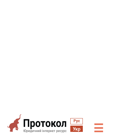
Рус
☰
Укр