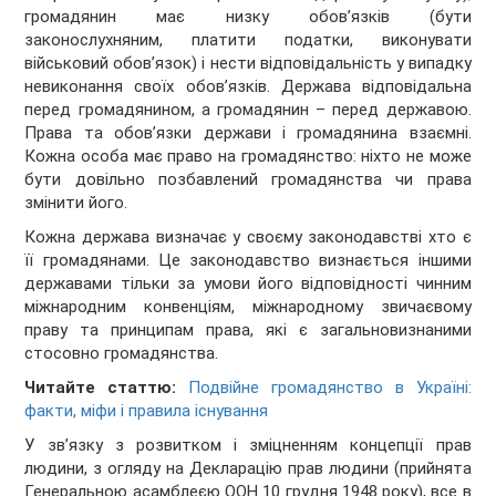
громадянин має низку обов’язків (бути
законослухняним, платити податки, виконувати
військовий обов’язок) і нести відповідальність у випадку
невиконання своїх обов’язків. Держава відповідальна
перед громадянином, а громадянин – перед державою.
Права та обов’язки держави і громадянина взаємні.
Кожна особа має право на громадянство: ніхто не може
бути довільно позбавлений громадянства чи права
змінити його.
Кожна держава визначає у своєму законодавстві хто є
її громадянами. Це законодавство визнається іншими
державами тільки за умови його відповідності чинним
міжнародним конвенціям, міжнародному звичаєвому
праву та принципам права, які є загальновизнаними
стосовно громадянства.
Читайте статтю:
Подвійне громадянство в Україні:
факти, міфи і правила існування
У зв’язку з розвитком і зміцненням концепції прав
людини, з огляду на Декларацію прав людини (прийнята
Генеральною асамблеєю ООН 10 грудня 1948 року), все в