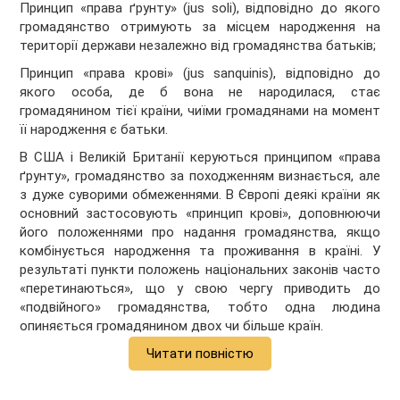
Принцип «права ґрунту» (jus soli), відповідно до якого
громадянство отримують за місцем народження на
території держави незалежно від громадянства батьків;
Принцип «права крові» (jus sanquinis), відповідно до
якого особа, де б вона не народилася, стає
громадянином тієї країни, чиїми громадянами на момент
її народження є батьки.
В США і Великій Британії керуються принципом «права
ґрунту», громадянство за походженням визнається, але
з дуже суворими обмеженнями. В Європі деякі країни як
основний застосовують «принцип крові», доповнюючи
його положеннями про надання громадянства, якщо
комбінується народження та проживання в країні. У
результаті пункти положень національних законів часто
«перетинаються», що у свою чергу приводить до
«подвійного» громадянства, тобто одна людина
опиняється громадянином двох чи більше країн.
Читати повністю