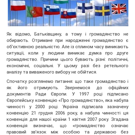
Як відомо, Батьківщину, а тому і громадянство не
обирають. Отримане при народженні громадянство є
об’єктивною реальністю. Але із сплином часу виникають
ситуації, коли у людини виникає думка про друге
громадянство. Причини цього бувають різні: політичні,
економічні, соціальні. У цьому разі без ретельного
аналізу та виваженого вибору не обійтися.
Спочатку розглянемо питання: що таке громадянство і
як його отримують. Звернемося до офіційних
документів Ради Європи. У 1997 році підписано
Європейську конвенцію «Про громадянство», яка набула
чинності у 2000 році. Україна підписала зазначену
конвенцію 21 грудня 2006 року, а набула чинності ця
конвенція для нашої країни 1 квітня 2007 року. Згадана
конвенція визначає, що «громадянство означає
правовий зв’язок між особою та державою без