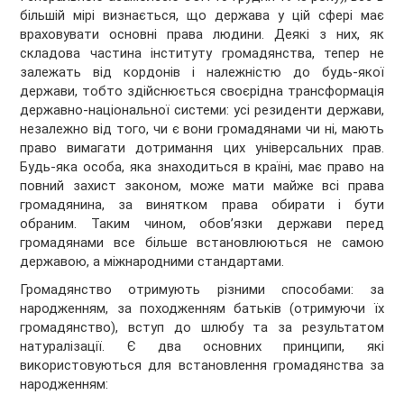
більшій мірі визнається, що держава у цій сфері має
враховувати основні права людини. Деякі з них, як
складова частина інституту громадянства, тепер не
залежать від кордонів і належністю до будь-якої
держави, тобто здійснюється своєрідна трансформація
державно-національної системи: усі резиденти держави,
незалежно від того, чи є вони громадянами чи ні, мають
право вимагати дотримання цих універсальних прав.
Будь-яка особа, яка знаходиться в країні, має право на
повний захист законом, може мати майже всі права
громадянина, за винятком права обирати і бути
обраним. Таким чином, обов’язки держави перед
громадянами все більше встановлюються не самою
державою, а міжнародними стандартами.
Громадянство отримують різними способами: за
народженням, за походженням батьків (отримуючи їх
громадянство), вступ до шлюбу та за результатом
натуралізації. Є два основних принципи, які
використовуються для встановлення громадянства за
народженням: