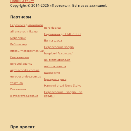
Повний текст
Copyright © 2014-2026 «Протокол». Всі права захищені.
Партнери
Сережки з діамантами
pereklad.ua
alliancetechnika.ua
Підготовка до НМТ / ЗНО
миралинкс
Винна шафа
Веб мастер
Перевезення хворих
https://motokosmos.ua/
hospice-life.com.ua/
Синтезатори
mk-translations.ua
perevod.agency
maltina.com.ua
agrotechnika.com.ua
Шафи купе
europeservice.com.ua
Брендові сумки
текст юа
Натяжні стелі Nova Stelya
Посилання
Перевезення хворих за
kievperevod.com.ua
кордон
Про проект