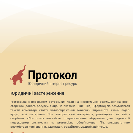
Юридичні застереження
Protocol.ua є власником авторських прав на інформацію, розміщену на веб -
сторінках даного ресурсу, якщо не вказано інше. Під інформацією розуміються
тексти, коментарі, статті, фотозображення, малюнки, ящик-шота, скани, відео,
аудіо, інші матеріали. При використанні матеріалів, розміщених на веб -
сторінках «Протокол» наявність гіперпосилання відкритого для індексації
пошуковими системами на protocol.ua обов`язкове. Під використанням
розуміється копіювання, адаптація, рерайтинг, модифікація тощо.