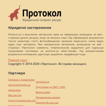
Юридичні застереження
Protocol.ua є власником авторських прав на інформацію, розміщену на веб -
сторінках даного ресурсу, якщо не вказано інше. Під інформацією розуміються
тексти, коментарі, статті, фотозображення, малюнки, ящик-шота, скани, відео,
аудіо, інші матеріали. При використанні матеріалів, розміщених на веб -
сторінках «Протокол» наявність гіперпосилання відкритого для індексації
пошуковими системами на protocol.ua обов`язкове. Під використанням
розуміється копіювання, адаптація, рерайтинг, модифікація тощо.
Повний текст
Copyright © 2014-2026 «Протокол». Всі права захищені.
Партнери
Сережки з діамантами
pereklad.ua
alliancetechnika.ua
Підготовка до НМТ / ЗНО
миралинкс
Винна шафа
Веб мастер
Перевезення хворих
https://motokosmos.ua/
hospice-life.com.ua/
Синтезатори