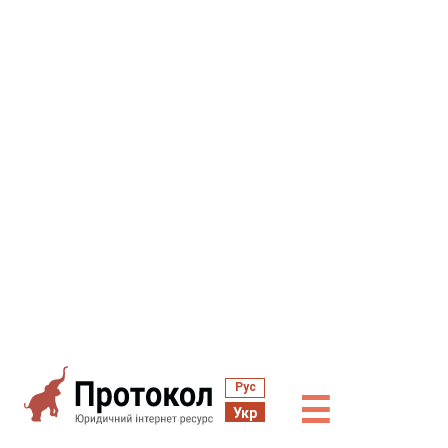
Рус
☰
Укр