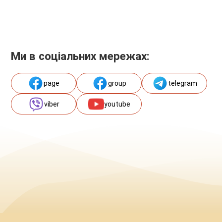
Ми в соціальних мережах:
page
group
telegram
viber
youtube