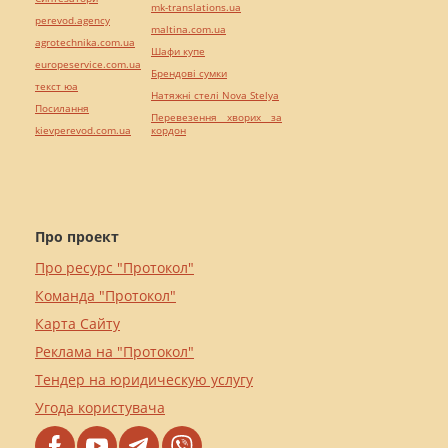
mk-translations.ua
perevod.agency
maltina.com.ua
agrotechnika.com.ua
Шафи купе
europeservice.com.ua
Брендові сумки
текст юа
Натяжні стелі Nova Stelya
Посилання
Перевезення хворих за
kievperevod.com.ua
кордон
Про проект
Про ресурс "Протокол"
Команда "Протокол"
Карта Сайту
Реклама на "Протокол"
Тендер на юридическую услугу
Угода користувача