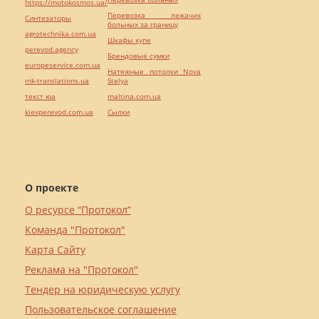
https://motokosmos.ua/
Перевозка лежачих
Синтезаторы
больных за границу
agrotechnika.com.ua
Шкафы купе
perevod.agency
Брендовые сумки
europeservice.com.ua
Натяжные потолки Nova
mk-translations.ua
Stelya
текст юа
maltina.com.ua
kievperevod.com.ua
Cылки
О проекте
О ресурсе “Протокол”
Команда "Протокол"
Карта Сайту
Реклама на "Протокол"
Тендер на юридическую услугу
Пользовательское соглашение