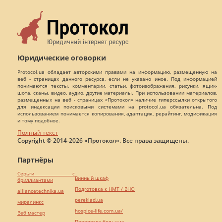
Юридические оговорки
Protocol.ua обладает авторскими правами на информацию, размещенную на
веб - страницах данного ресурса, если не указано иное. Под информацией
понимаются тексты, комментарии, статьи, фотоизображения, рисунки, ящик-
шота, сканы, видео, аудио, другие материалы. При использовании материалов,
размещенных на веб - страницах «Протокол» наличие гиперссылки открытого
для индексации поисковыми системами на protocol.ua обязательна. Под
использованием понимается копирования, адаптация, рерайтинг, модификация
и тому подобное.
Полный текст
Copyright © 2014-2026 «Протокол». Все права защищены.
Партнёры
Серьги с
Винный шкаф
бриллиантами
Подготовка к НМТ / ВНО
alliancetechnika.ua
pereklad.ua
миралинкс
hospice-life.com.ua/
Веб мастер
Перевозка больных