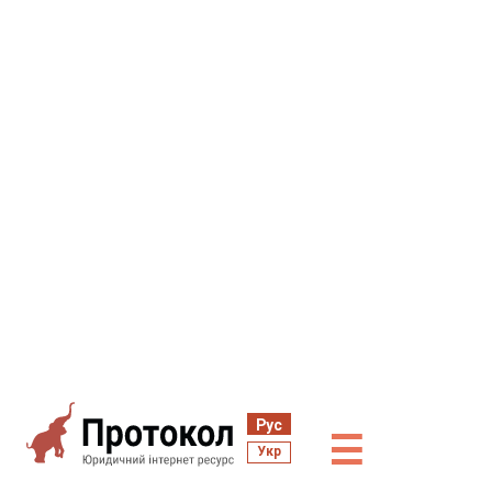
Рус
☰
Укр