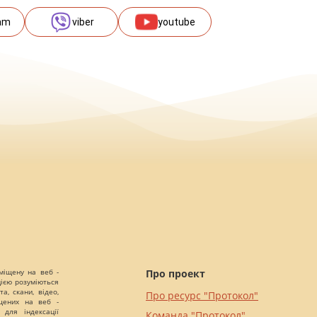
am
viber
youtube
міщену на веб -
Про проект
цією розуміються
а, скани, відео,
Про ресурс "Протокол"
іщених на веб -
 для індексації
Команда "Протокол"