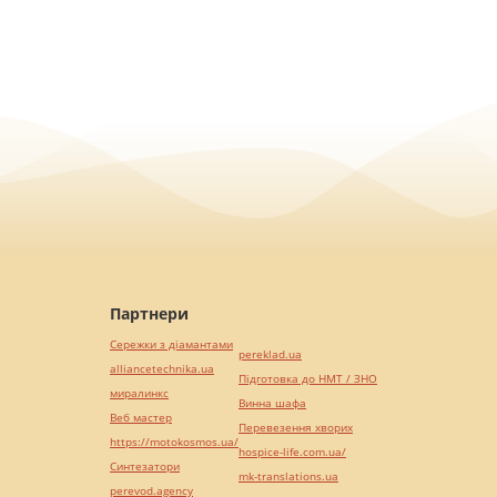
Партнери
Сережки з діамантами
pereklad.ua
alliancetechnika.ua
Підготовка до НМТ / ЗНО
миралинкс
Винна шафа
Веб мастер
Перевезення хворих
https://motokosmos.ua/
hospice-life.com.ua/
Синтезатори
mk-translations.ua
perevod.agency