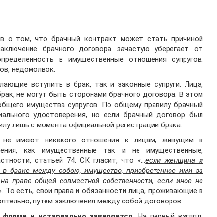
в о том, что брачный контракт может стать причиной
заключение брачного договора зачастую уберегает от
определенность в имущественные отношения супругов,
ов, недомолвок.
лающие вступить в брак, так и законные супруги. Лица,
брак, не могут быть сторонами брачного договора. В этом
общего имущества супругов. По общему правилу брачный
иального удостоверения, но если брачный договор был
силу лишь с момента официальной регистрации брака.
а не имеют никакого отношения к лицам, живущим в
шения, как имущественные так и не имущественные,
стности, статьей 74. СК гласит, что «…
если женщина и
 в браке между собою, имущество, приобретенное ими за
на праве общей совместной собственности, если иное не
.
То есть, свои права и обязанности лица, проживающие в
оятельно, путем заключения между собой договоров.
 форме и нотариально заверяется.
На первый взгляд,