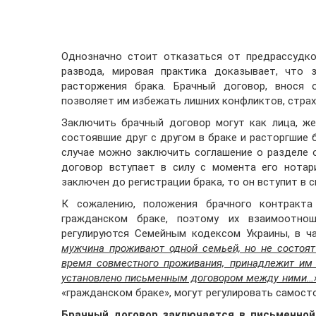
Однозначно стоит отказаться от предрассудко
развода, мировая практика доказывает, что 
расторжения брака. Брачный договор, внося 
позволяет им избежать лишних конфликтов, страх
Заключить брачный договор могут как лица, же
состоявшие друг с другом в браке и расторгшие 
случае можно заключить соглашение о разделе 
договор вступает в силу с момента его нотар
заключен до регистрации брака, то он вступит в 
К сожалению, положения брачного контракт
гражданском браке, поэтому их взаимоотно
регулируются Семейным кодексом Украины, в ча
мужчина проживают одной семьей, но не состоят
время совместного проживания, принадлежит им 
установлено письменным договором между ними…»
«гражданском браке», могут регулировать самост
Брачный договор заключается в письменной