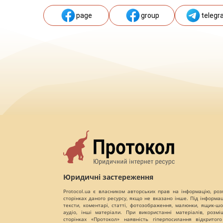
page
group
telegr
Юридичні застереження
Protocol.ua є власником авторських прав на інформацію, роз
сторінках даного ресурсу, якщо не вказано інше. Під інформа
тексти, коментарі, статті, фотозображення, малюнки, ящик-шот
аудіо, інші матеріали. При використанні матеріалів, розм
сторінках «Протокол» наявність гіперпосилання відкритого