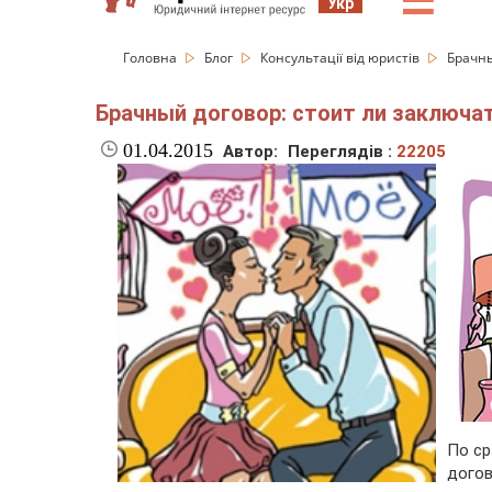
☰
Укр
Головна
Блог
Консультації від юристів
Брачны
Брачный договор: стоит ли заключат
01.04.2015
Автор:
Переглядів :
22205
По ср
дого