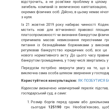
відстрочить, а не розв’яже проблему в цілому
загибель компаній із величезною капіталізацією
окремих фізичних осіб. Дійсно, в цьому немає нічо
з нуля.
Із 21 жовтня 2019 року набирає чинності Кодек
містить нові для вітчизняної правової площи
платоспроможності чи визнання банкрутом фізично
спричинила масові невиконання пересічними г
питання із безнадійними боржниками у виконав
регулював банкрутство юридичних осіб, все це
нового нормативного акту. До цього часу правни
банкрутом громадянина, у тому числі звертались у
Передусім потрібно звернути увагу на те, що 
виключна сама особа шляхом звернення у господар
Користуйтеся консультацією:
ЯК ПОЗБУТИСЯ Б
Кодексом визначено невичерпний перелік підстав
господарський суд, а саме:
Розмір боргів перед одним або декільком
сьогодні
125190
грн. Необов’язково, щоб