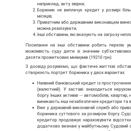
наприклад, акту звірки;
Боржник не виплачує кредит у розмірі бі
місяців;
Приватним або державним виконавцем винесен
можна реалізувати;
Інші обставини, які вказують на загрозу неп
Посилання на інші обставини робить перелік 
можливість суду діяти зі значним суб’єктивізмо
десяти прожиткових мінімумів (19210 грн).
З досвіду розуміємо, що фактичні життєві обста
створюють портрет боржника у двох варіантах:
Наявний банківський кредит із прострочення
(валютний). У заставі знаходиться нерухом
боргу. Інших активів -- автомобілів, кварти
виникають інші незабезпечені кредитори та 
Вже у державній виконавчій службі або прив
боржника суттєвого за розміром боргу. Суд
кредитор продовжує нараховувати відсотки 
додатково визнані у майбутньому. Судовий сп