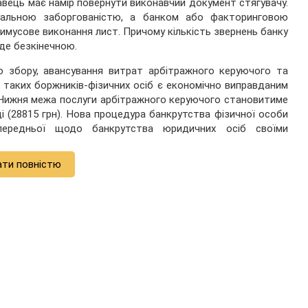
навець має намір повернути виконавчий документ стягувачу.
реальною заборгованістю, а банком або факторинговою
мусове виконання лист. Причому кількість звернень банку
де безкінечною.
го збору, авансування витрат арбітражного керуючого та
я таких боржників-фізичних осіб є економічно виправданим
. Нижня межа послуги арбітражного керуючого становитиме
ці (28815 грн). Нова процедура банкрутства фізичної особи
передньої щодо банкрутства юридичних осіб своїми
ати повністю