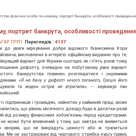
тство фізичної особи по-новому, портрет банкрута, особливості проведенн
му, портрет банкрута, особливості проведенн
АГАР ГРУП
Переглядів :
4137
и до уваги міркування добре відомого бізнесмена Ігоря
ійовича, висловленні в інтерв’ю офіційному виданню про те,
йкращий варіант для України сьогодні, як і п’ять років тому,
лошення дефолту, очевидно на побутовому рівні варіант
истого банкрутства повинен розглядатися і окремими
дянами. «
Я не бачу у дефолті нічого поганого, Греція його
шувала та жоден острів не втратила
», -- зауважує пан
ойський.
ті підприємців і громадян, зайнятих у найманій праці, може
рапитись, що рівень місячного доходу буде в десятки разів
й від розміру фінансових зобов’язань перед кредиторами.
 не може бути впевнений у тому, що завтра не виявиться
о хворим, що не викрадуть цінності або ж трапиться
а. Ми не застраховані від чергового стрибка курсу гривні,