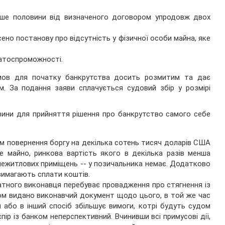
льше половини від визначеного договором упродовж двох
о постанову про відсутність у фізичної особи майна, яке
латоспроможності.
умов для початку банкрутства досить розмитим та дає
м. За подання заяви сплачується судовий збір у розмірі
вини для прийняття рішення про банкрутство самого себе
м повернення боргу на декілька сотень тисяч доларів США
е майно, ринкова вартість якого в декілька разів менша
р, нежитлових приміщень -- у позичальника немає. Додатково
вимагають сплати коштів.
атного виконавця перебуває провадження про стягнення із
ом видано виконавчий документ щодо цього, в той же час
або в інший спосіб збільшує вимоги, котрі будуть судом
ір із банком неперспективний. Вчинивши всі примусові дії,