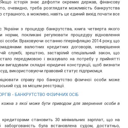
. Якщо історія знає дефолти окремих держав, фінансову
, то, очевидно, треба розглядати можливість банкрутства
го страшного, а можливо, навіть це єдиний вихід почати все
с України з процедур банкрутства, книга четверта якого
ни норми, покликані регулювати процедуру відновлення
ї особи. Враховуючи останню гіперінфляцію 2014 року, що
ромадянами валютних кредитних договорів, невирішення
чій службі, зрештою, застарілий спеціальний закон, що
 стало передумовою і вказувало на потребу у прийнятті
ки вигадували складні юридичні конструкції, щоб визнати
 суд, використовуючи правовий статус підприємця.
ініціювати справу про банкрутство фізичної особи може
ський суд за місцем реєстрації.
ОРГІВ - БАНКРУТСТВО ФІЗИЧНИХ ОСІБ
, кожна з якої може бути приводом для звернення особи в
а кредиторами становить 30 мінімальних зарплат, що на
 заборгованість була встановлена судом, достатньо,