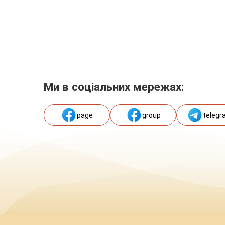
Ми в соціальних мережах:
page
group
telegr