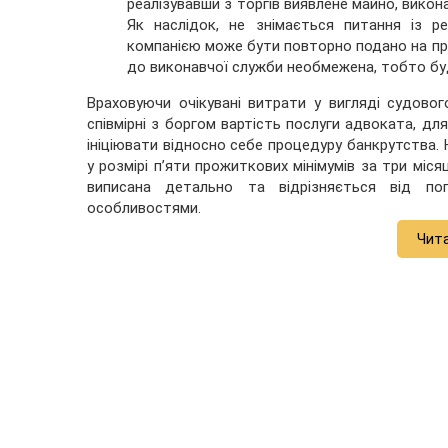
реалізувавши з торгів виявлене майно, вико
Як наслідок, не знімається питання із 
компанією може бути повторно подано на при
до виконавчої служби необмежена, тобто бу
Враховуючи очікувані витрати у вигляді судово
співмірні з боргом вартість послуги адвоката, дл
ініціювати відносно себе процедуру банкрутства
у розмірі п’яти прожиткових мінімумів за три міся
виписана детально та відрізняється від по
особливостями.
Чит