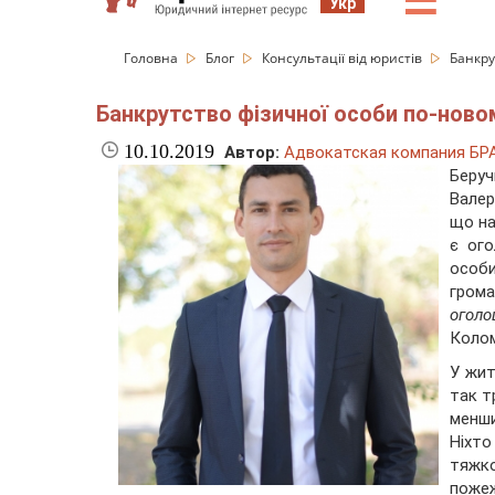
☰
Укр
Головна
Блог
Консультації від юристів
Банкру
Банкрутство фізичної особи по-ново
10.10.2019
Автор:
Адвокатская компания БР
Беруч
Валер
що на
є ого
особ
грома
оголо
Колом
У жит
так т
менши
Ніхто
тяжк
пожеж