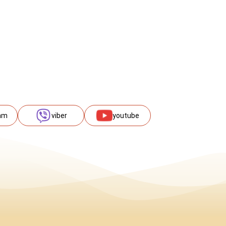
am
viber
youtube