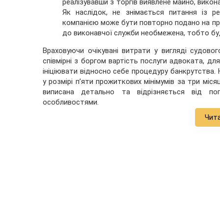
реалізувавши з торгів виявлене майно, вико
Як наслідок, не знімається питання із 
компанією може бути повторно подано на при
до виконавчої служби необмежена, тобто бу
Враховуючи очікувані витрати у вигляді судово
співмірні з боргом вартість послуги адвоката, дл
ініціювати відносно себе процедуру банкрутства
у розмірі п’яти прожиткових мінімумів за три міся
виписана детально та відрізняється від по
особливостями.
Чит