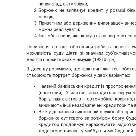
наприклад, акту звірки;
Боржник не виплачує кредит у розмірі бі
місяців;
Приватним або державним виконавцем винесен
можна реалізувати;
Інші обставини, які вказують на загрозу неп
Посилання на інші обставини робить перелік 
можливість суду діяти зі значним суб’єктивізмо
десяти прожиткових мінімумів (19210 грн).
З досвіду розуміємо, що фактичні життєві обста
створюють портрет боржника у двох варіантах:
Наявний банківський кредит із прострочення
(валютний). У заставі знаходиться нерухом
боргу. Інших активів -- автомобілів, кварти
виникають інші незабезпечені кредитори та 
Вже у державній виконавчій службі або прив
боржника суттєвого за розміром боргу. Суд
кредитор продовжує нараховувати відсотки 
додатково визнані у майбутньому. Судовий сп