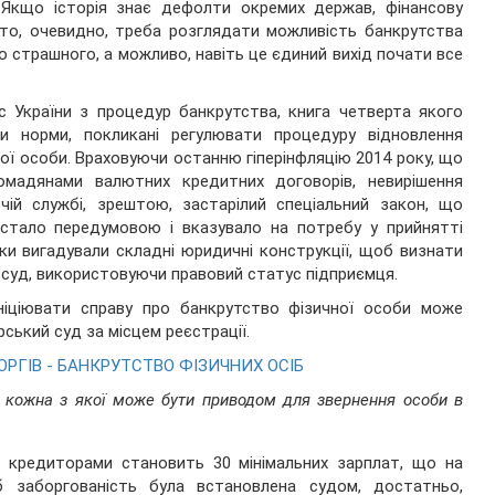
. Якщо історія знає дефолти окремих держав, фінансову
, то, очевидно, треба розглядати можливість банкрутства
го страшного, а можливо, навіть це єдиний вихід почати все
с України з процедур банкрутства, книга четверта якого
ни норми, покликані регулювати процедуру відновлення
ї особи. Враховуючи останню гіперінфляцію 2014 року, що
ромадянами валютних кредитних договорів, невирішення
чій службі, зрештою, застарілий спеціальний закон, що
 стало передумовою і вказувало на потребу у прийнятті
ки вигадували складні юридичні конструкції, щоб визнати
 суд, використовуючи правовий статус підприємця.
ініціювати справу про банкрутство фізичної особи може
ський суд за місцем реєстрації.
ОРГІВ - БАНКРУТСТВО ФІЗИЧНИХ ОСІБ
, кожна з якої може бути приводом для звернення особи в
а кредиторами становить 30 мінімальних зарплат, що на
 заборгованість була встановлена судом, достатньо,