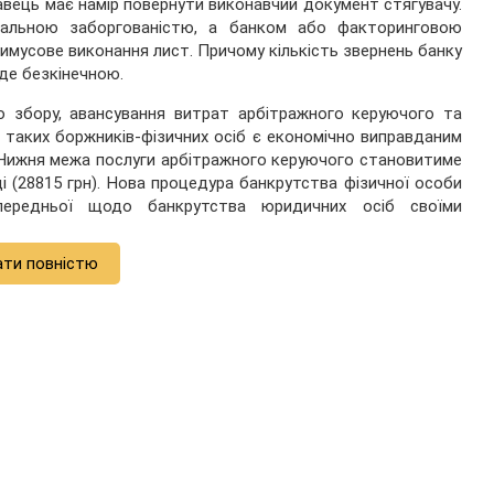
навець має намір повернути виконавчий документ стягувачу.
реальною заборгованістю, а банком або факторинговою
мусове виконання лист. Причому кількість звернень банку
де безкінечною.
го збору, авансування витрат арбітражного керуючого та
я таких боржників-фізичних осіб є економічно виправданим
. Нижня межа послуги арбітражного керуючого становитиме
ці (28815 грн). Нова процедура банкрутства фізичної особи
передньої щодо банкрутства юридичних осіб своїми
ати повністю