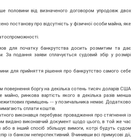
льше половини від визначеного договором упродовж двох
о постанову про відсутність у фізичної особи майна, яке
латоспроможності.
умов для початку банкрутства досить розмитим та дає
м. За подання заяви сплачується судовий збір у розмірі
вини для прийняття рішення про банкрутство самого себе
м повернення боргу на декілька сотень тисяч доларів США
е майно, ринкова вартість якого в декілька разів менша
р, нежитлових приміщень -- у позичальника немає. Додатково
вимагають сплати коштів.
атного виконавця перебуває провадження про стягнення із
ом видано виконавчий документ щодо цього, в той же час
або в інший спосіб збільшує вимоги, котрі будуть судом
ір із банком неперспективний. Вчинивши всі примусові дії,