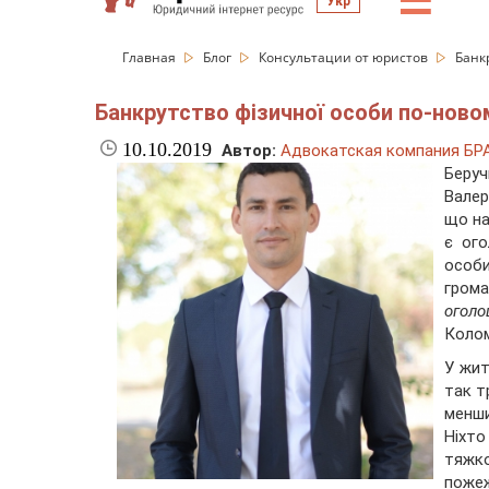
☰
Укр
Главная
Блог
Консультации от юристов
Банк
Банкрутство фізичної особи по-ново
10.10.2019
Автор:
Адвокатская компания БР
Беруч
Валер
що на
є ого
особ
грома
оголо
Колом
У жит
так т
менши
Ніхто
тяжк
пожеж