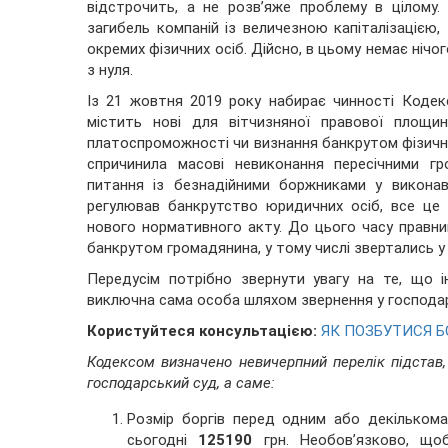
відстрочить, а не розв’яже проблему в цілому
загибель компаній із величезною капіталізацією
окремих фізичних осіб. Дійсно, в цьому немає нічо
з нуля.
Із 21 жовтня 2019 року набирає чинності Кодек
містить нові для вітчизняної правової площи
платоспроможності чи визнання банкрутом фізично
спричинила масові невиконання пересічними г
питання із безнадійними боржниками у виконав
регулював банкрутство юридичних осіб, все це
нового нормативного акту. До цього часу правни
банкрутом громадянина, у тому числі звертались у
Передусім потрібно звернути увагу на те, що 
виключна сама особа шляхом звернення у господар
Користуйтеся консультацією:
ЯК ПОЗБУТИСЯ Б
Кодексом визначено невичерпний перелік підстав
господарський суд, а саме:
Розмір боргів перед одним або декільком
сьогодні
125190
грн. Необов’язково, щоб