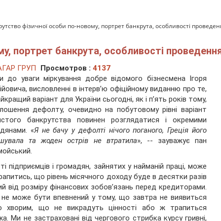
рутство фізичної особи по-новому, портрет банкрута, особливості проведе
му, портрет банкрута, особливості проведенн
АГАР ГРУП
Просмотров :
4137
и до уваги міркування добре відомого бізнесмена Ігоря
ійовича, висловленні в інтерв’ю офіційному виданню про те,
йкращий варіант для України сьогодні, як і п’ять років тому,
лошення дефолту, очевидно на побутовому рівні варіант
истого банкрутства повинен розглядатися і окремими
дянами. «
Я не бачу у дефолті нічого поганого, Греція його
шувала та жоден острів не втратила
», -- зауважує пан
ойський.
ті підприємців і громадян, зайнятих у найманій праці, може
рапитись, що рівень місячного доходу буде в десятки разів
й від розміру фінансових зобов’язань перед кредиторами.
 не може бути впевнений у тому, що завтра не виявиться
о хворим, що не викрадуть цінності або ж трапиться
а. Ми не застраховані від чергового стрибка курсу гривні,