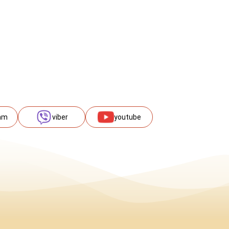
am
viber
youtube