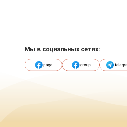
Мы в социальных сетях:
page
group
telegr