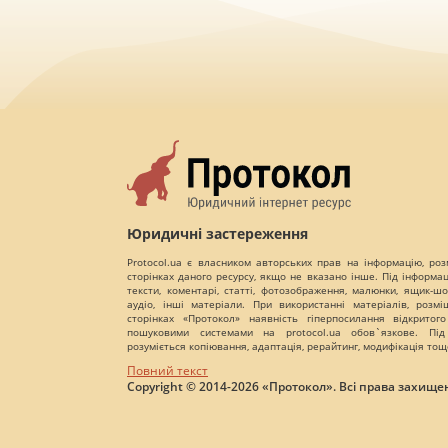
Юридичні застереження
Protocol.ua є власником авторських прав на інформацію, роз
сторінках даного ресурсу, якщо не вказано інше. Під інформа
тексти, коментарі, статті, фотозображення, малюнки, ящик-шот
аудіо, інші матеріали. При використанні матеріалів, розм
сторінках «Протокол» наявність гіперпосилання відкритого
пошуковими системами на protocol.ua обов`язкове. Під
розуміється копіювання, адаптація, рерайтинг, модифікація тощ
Повний текст
Copyright © 2014-2026 «Протокол». Всі права захищен