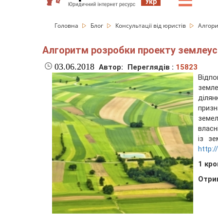
☰
Укр
Головна
Блог
Консультації від юристів
Алгори
Алгоритм розробки проекту землеус
03.06.2018
Автор:
Переглядів :
15823
Відп
земле
ділян
приз
земел
власн
із зе
http:/
1 кро
Отри