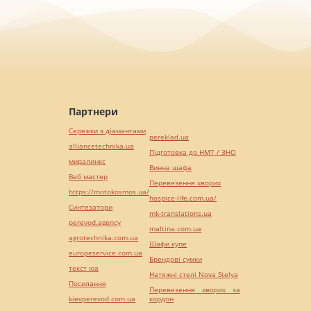
Партнери
Сережки з діамантами
pereklad.ua
alliancetechnika.ua
Підготовка до НМТ / ЗНО
миралинкс
Винна шафа
Веб мастер
Перевезення хворих
https://motokosmos.ua/
hospice-life.com.ua/
Синтезатори
mk-translations.ua
perevod.agency
maltina.com.ua
agrotechnika.com.ua
Шафи купе
europeservice.com.ua
Брендові сумки
текст юа
Натяжні стелі Nova Stelya
Посилання
Перевезення хворих за
kievperevod.com.ua
кордон