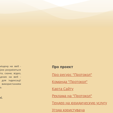
міщену на веб -
Про проект
цією розуміються
а, скани, відео,
Про ресурс "Протокол"
іщених на веб -
 для індексації
Команда "Протокол"
 використанням
о.
Карта Сайту
Реклама на "Протокол"
і.
Тендер на юридическую услугу
Угода користувача