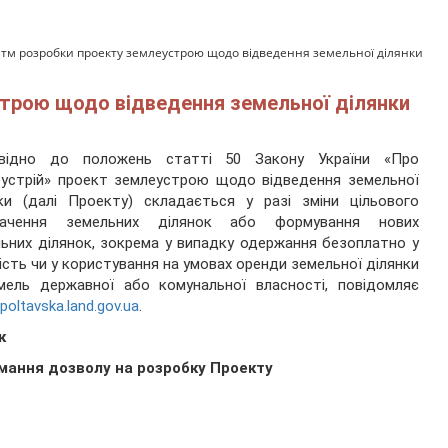
тм розробки проекту землеустрою щодо відведення земельної ділянки
трою щодо відведення земельної ділянки
овідно до положень статті 50 Закону України «Про
устрій» проект землеустрою щодо відведення земельної
ки (далі Проекту) складається у разі зміни цільового
начення земельних ділянок або формування нових
ьних ділянок, зокрема у випадку одержання безоплатно у
ість чи у користування на умовах оренди земельної ділянки
мель державної або комунальної власності, повідомляє
/poltavska.land.gov.ua
.
к
мання дозволу на розробку Проекту