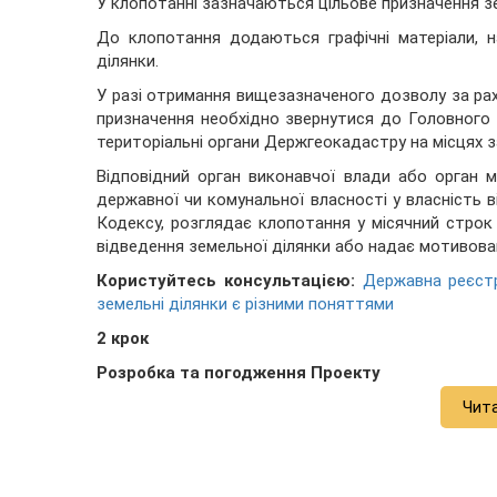
У клопотанні зазначаються цільове призначення зем
До клопотання додаються графічні матеріали, 
ділянки.
У разі отримання вищезазначеного дозволу за ра
призначення необхідно звернутися до Головного 
територіальні органи Держгеокадастру на місцях з
Відповідний орган виконавчої влади або орган м
державної чи комунальної власності у власність 
Кодексу, розглядає клопотання у місячний стро
відведення земельної ділянки або надає мотивован
Користуйтесь консультацією:
Державна реєстр
земельні ділянки є різними поняттями
2 крок
Розробка та погодження Проекту
Чит