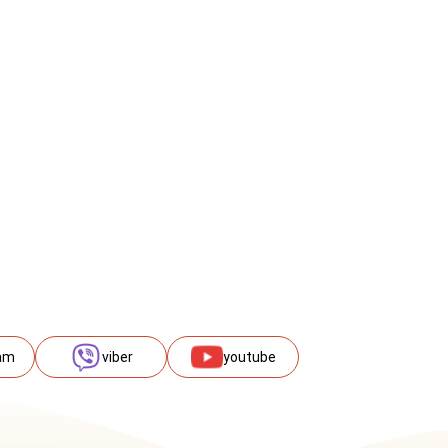
am
viber
youtube