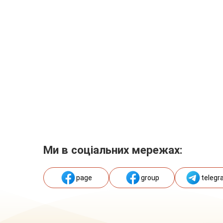
Ми в соціальних мережах:
page
group
telegr