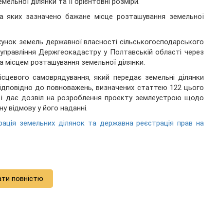
ельної ділянки та її орієнтовні розміри.
на яких зазначено бажане місце розташування земельної
хунок земель державної власності сільськогосподарського
управління Держгеокадастру у Полтавській області через
а місцем розташування земельної ділянки.
ісцевого самоврядування, який передає земельні ділянки
відповідно до повноважень, визначених статтею 122 цього
к і дає дозвіл на розроблення проекту землеустрою щодо
у відмову у його наданні.
ація земельних ділянок та державна реєстрація прав на
ати повністю