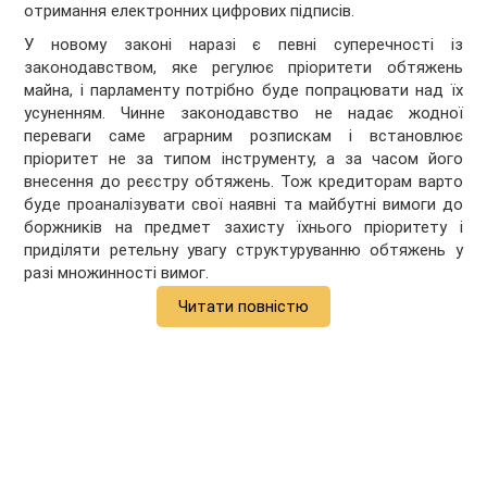
отримання електронних цифрових підписів.
У новому законі наразі є певні суперечності із
законодавством, яке регулює пріоритети обтяжень
майна, і парламенту потрібно буде попрацювати над їх
усуненням. Чинне законодавство не надає жодної
переваги саме аграрним розпискам і встановлює
пріоритет не за типом інструменту, а за часом його
внесення до реєстру обтяжень. Тож кредиторам варто
буде проаналізувати свої наявні та майбутні вимоги до
боржників на предмет захисту їхнього пріоритету і
приділяти ретельну увагу структуруванню обтяжень у
разі множинності вимог.
Читати повністю