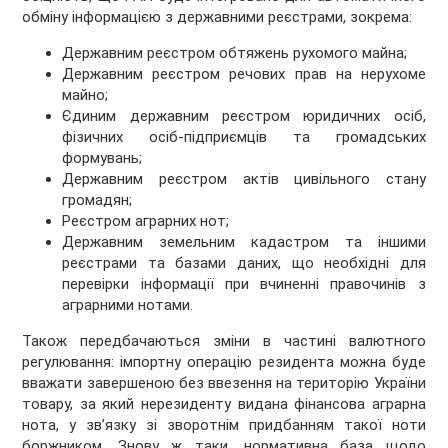
обміну інформацією з державними реєстрами, зокрема:
Державним реєстром обтяжень рухомого майна;
Державним реєстром речових прав на нерухоме
майно;
Єдиним державним реєстром юридичних осіб,
фізичних осіб-підприємців та громадських
формувань;
Державним реєстром актів цивільного стану
громадян;
Реєстром аграрних нот;
Державним земельним кадастром та іншими
реєстрами та базами даних, що необхідні для
перевірки інформації при вчиненні правочинів з
аграрними нотами.
Також передбачаються зміни в частині валютного
регулювання: імпортну операцію резидента можна буде
вважати завершеною без ввезення на територію України
товару, за який нерезиденту видана фінансова аграрна
нота, у зв’язку зі зворотнім придбанням такої ноти
боржником. Знову ж таки, нормативна база щодо