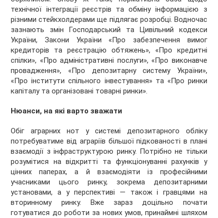
технічної інтеграції реєстрів та обміну інформацією з
різними стейкхолдерами ще підлягає розробці. Водночас
зазнають змін Господарський та Цивільний кодекси
України, Закони України «Про забезпечення вимог
кредиторів та реєстрацію обтяжень», «Про кредитні
спілки», «Про адміністративні послуги», «Про виконавче
провадження», «Про депозитарну систему України»,
«Про інститути спільного інвестування» та «Про ринки
капіталу та організовані товарні ринки».
Нюанси, на які варто зважати
Обіг аграрних нот у системі депозитарного обліку
потребуватиме від аграріїв більшої підкованості в плані
взаємодії з інфраструктурою ринку. Потрібно не тільки
розумітися на відкритті та функціонуванні рахунків у
цінних паперах, а й взаємодіяти із професійними
учасниками цього ринку, зокрема депозитарними
установами, а у перспективі — також і гравцями на
вторинному ринку. Вже зараз доцільно почати
готуватися до роботи за нових умов, принаймні шляхом