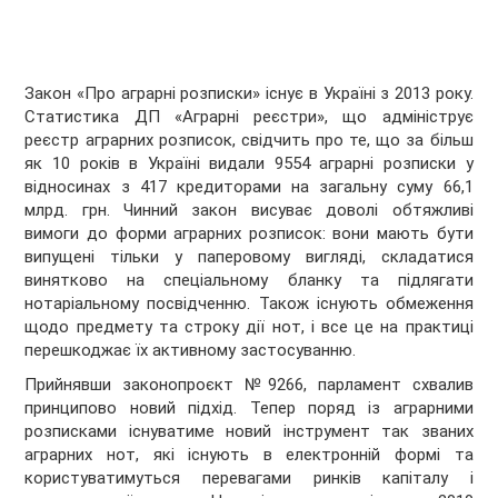
Закон «Про аграрні розписки» існує в Україні з 2013 року.
Статистика ДП «Аграрні реєстри», що адмініструє
реєстр аграрних розписок, свідчить про те, що за більш
як 10 років в Україні видали 9554 аграрні розписки у
відносинах з 417 кредиторами на загальну суму 66,1
млрд. грн. Чинний закон висуває доволі обтяжливі
вимоги до форми аграрних розписок: вони мають бути
випущені тільки у паперовому вигляді, складатися
винятково на спеціальному бланку та підлягати
нотаріальному посвідченню. Також існують обмеження
щодо предмету та строку дії нот, і все це на практиці
перешкоджає їх активному застосуванню.
Прийнявши законопроєкт №9266, парламент схвалив
принципово новий підхід. Тепер поряд із аграрними
розписками існуватиме новий інструмент так званих
аграрних нот, які існують в електронній формі та
користуватимуться перевагами ринків капіталу і