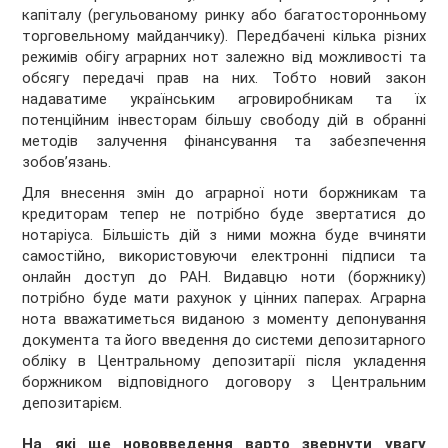
капіталу (регульованому ринку або багатосторонньому
торговельному майданчику). Передбачені кілька різних
режимів обігу аграрних нот залежно від можливості та
обсягу передачі прав на них. Тобто новий закон
надаватиме українським агровиробникам та їх
потенційним інвесторам більшу свободу дій в обранні
методів залучення фінансування та забезпечення
зобов’язань.
Для внесення змін до аграрної ноти боржникам та
кредиторам тепер не потрібно буде звертатися до
нотаріуса. Більшість дій з ними можна буде вчиняти
самостійно, використовуючи електронні підписи та
онлайн доступ до РАН. Видавцю ноти (боржнику)
потрібно буде мати рахунок у цінних паперах. Аграрна
нота вважатиметься виданою з моменту депонування
документа та його введення до системи депозитарного
обліку в Центральному депозитарії після укладення
боржником відповідного договору з Центральним
депозитарієм.
На які ще нововведення варто звернути увагу