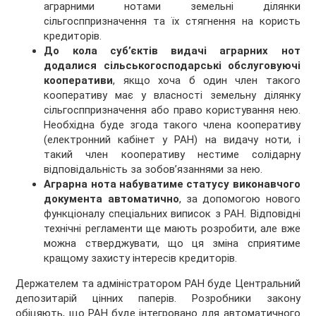
аграрними нотами земельні ділянки
сільгосппризначення та їх стягнення на користь
кредиторів.
До кола суб’єктів видачі аграрних нот
додалися сільськогосподарські обслуговуючі
кооперативи
, якщо хоча б один член такого
кооперативу має у власності земельну ділянку
сільгосппризначення або право користування нею.
Необхідна буде згода такого члена кооперативу
(електронний кабінет у РАН) на видачу ноти, і
такий член кооперативу нестиме солідарну
відповідальність за зобов’язаннями за нею.
Аграрна нота набуватиме статусу виконавчого
документа автоматично
, за допомогою нового
функціоналу спеціальних виписок з РАН. Відповідні
технічні регламенти ще мають розробити, але вже
можна стверджувати, що ця зміна сприятиме
кращому захисту інтересів кредиторів.
Держателем та адміністратором РАН буде Центральний
депозитарій цінних паперів. Розробники закону
обіцяють, що РАН буде інтегровано для автоматичного