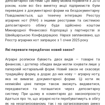
депозитарної системи. Цю зміну можна порівняти з 2010
роком, коли всі без винятку акції підприємств були
переведені з документарної форми на бездокументарну.
Повідомляється, що технічну інтеграцію Реєстру
аграрних нот (РАН) з іншими реєстрами та системою
депозитарного обліку буде здійснено коштом
Міжнародної Фінансової Корпорації у партнерстві зі
Швейцарською Конфедерацією. Наразі заплановано, що
Реєстр аграрних нот запрацює з 1 січня 2025 року.
Які переваги передбачає новий закон?
Аграрні розписки бувають двох видів — товарні та
фінансові, і дотепер обидва види могли існувати лише у
паперовій нотаріальній формі. Новий закон не скасовує
традиційну форму, а додає до них нову — аграрну ноту,
яка не вимагає документарної форми. Ці ноти як
неемісійні цінні папери також зможуть видаватися,
передаватися та погашатися через депозитарну
систему. При цьому в коментарях до законопроєкту
йдеться про те, що аграрні ноти перебуватимуть в обігу
як на неорганізованому, так і на організованому ринку