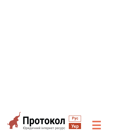
Рус
☰
Укр