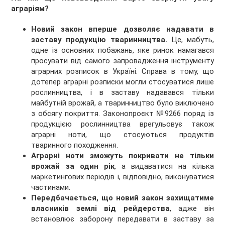
аграріям?
Новий закон вперше дозволяє надавати в
заставу продукцію тваринництва.
Це, мабуть,
одне із основних побажань, яке ринок намагався
просувати від самого запровадження інструменту
аграрних розписок в Україні. Справа в тому, що
дотепер аграрні розписки могли стосуватися лише
рослинництва, і в заставу надавався тільки
майбутній врожай, а тваринництво було виключено
з обсягу покриття. Законопроєкт №9266 поряд із
продукцією рослинництва врегульовує також
аграрні ноти, що стосуються продуктів
тваринного походження.
Аграрні ноти зможуть покривати не тільки
врожай за один рік
, а видаватися на кілька
маркетингових періодів і, відповідно, виконуватися
частинами.
Передбачається, що новий закон захищатиме
власників землі від рейдерства
, адже він
встановлює заборону передавати в заставу за