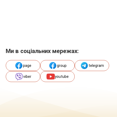
Ми в соціальних мережах:
page
group
telegram
viber
youtube