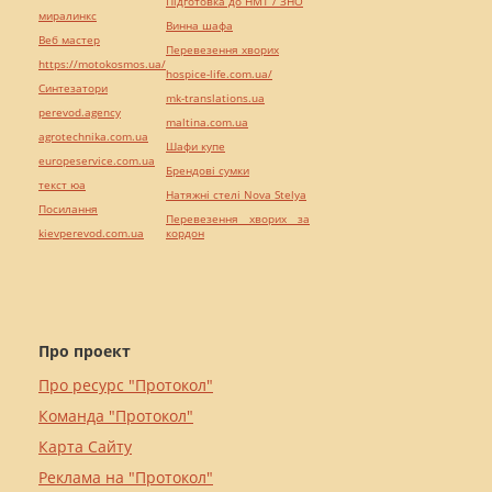
Підготовка до НМТ / ЗНО
миралинкс
Винна шафа
Веб мастер
Перевезення хворих
https://motokosmos.ua/
hospice-life.com.ua/
Синтезатори
mk-translations.ua
perevod.agency
maltina.com.ua
agrotechnika.com.ua
Шафи купе
europeservice.com.ua
Брендові сумки
текст юа
Натяжні стелі Nova Stelya
Посилання
Перевезення хворих за
kievperevod.com.ua
кордон
Про проект
Про ресурс "Протокол"
Команда "Протокол"
Карта Сайту
Реклама на "Протокол"