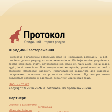
Юридичні застереження
Protocol.ua є власником авторських прав на інформацію, розміщену на веб -
сторінках даного ресурсу, якщо не вказано інше. Під інформацією розуміються
тексти, коментарі, статті, фотозображення, малюнки, ящик-шота, скани, відео,
аудіо, інші матеріали. При використанні матеріалів, розміщених на веб -
сторінках «Протокол» наявність гіперпосилання відкритого для індексації
пошуковими системами на protocol.ua обов`язкове. Під використанням
розуміється копіювання, адаптація, рерайтинг, модифікація тощо.
Повний текст
Copyright © 2014-2026 «Протокол». Всі права захищені.
Партнери
Сережки з діамантами
pereklad.ua
alliancetechnika.ua