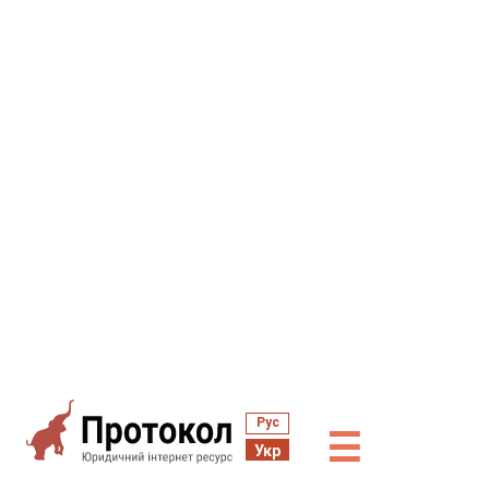
Рус
☰
Укр