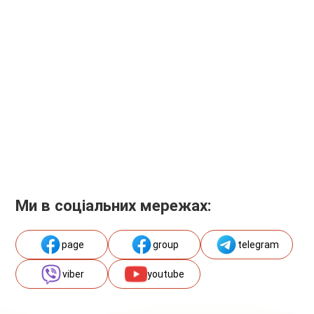
Ми в соціальних мережах:
page
group
telegram
viber
youtube