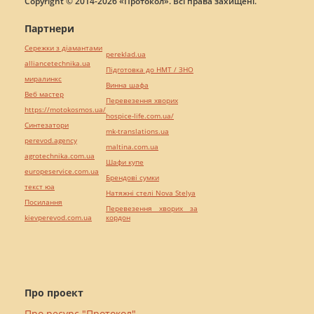
Copyright © 2014-2026 «Протокол». Всі права захищені.
Партнери
Сережки з діамантами
pereklad.ua
alliancetechnika.ua
Підготовка до НМТ / ЗНО
миралинкс
Винна шафа
Веб мастер
Перевезення хворих
https://motokosmos.ua/
hospice-life.com.ua/
Синтезатори
mk-translations.ua
perevod.agency
maltina.com.ua
agrotechnika.com.ua
Шафи купе
europeservice.com.ua
Брендові сумки
текст юа
Натяжні стелі Nova Stelya
Посилання
Перевезення хворих за
kievperevod.com.ua
кордон
Про проект
Про ресурс "Протокол"