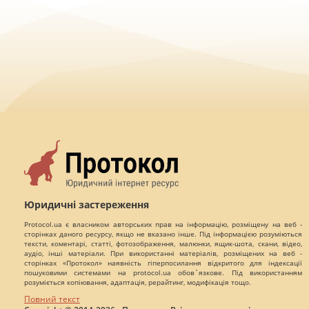
Юридичні застереження
Protocol.ua є власником авторських прав на інформацію, розміщену на веб -
сторінках даного ресурсу, якщо не вказано інше. Під інформацією розуміються
тексти, коментарі, статті, фотозображення, малюнки, ящик-шота, скани, відео,
аудіо, інші матеріали. При використанні матеріалів, розміщених на веб -
сторінках «Протокол» наявність гіперпосилання відкритого для індексації
пошуковими системами на protocol.ua обов`язкове. Під використанням
розуміється копіювання, адаптація, рерайтинг, модифікація тощо.
Повний текст