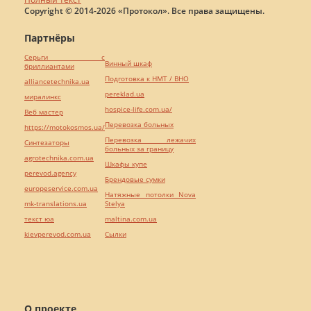
Copyright © 2014-2026 «Протокол». Все права защищены.
Партнёры
Серьги с
Винный шкаф
бриллиантами
Подготовка к НМТ / ВНО
alliancetechnika.ua
pereklad.ua
миралинкс
hospice-life.com.ua/
Веб мастер
Перевозка больных
https://motokosmos.ua/
Перевозка лежачих
Синтезаторы
больных за границу
agrotechnika.com.ua
Шкафы купе
perevod.agency
Брендовые сумки
europeservice.com.ua
Натяжные потолки Nova
mk-translations.ua
Stelya
текст юа
maltina.com.ua
kievperevod.com.ua
Cылки
О проекте