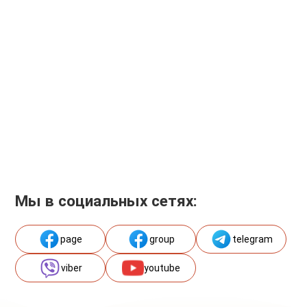
Мы в социальных сетях:
page
group
telegram
viber
youtube