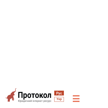
Рус
☰
Укр