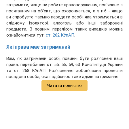
затримати, якщо ви робите правопорушення, пов'язане з
посяганням на об'єкт, що охороняється, а з п.6 - якщо
ви спробуєте таємно передати особі, яка утримується в
слідчому ізоляторі, алкоголь або інші заборонені
предмети. З повним переліком таких випадків можна
ознайомитися тут:
ст. 262 КУпАП
.
Які права має затриманий
Вам, як затриманій особі, повинні бути роз'яснені ваші
права, передбачені ст. 55, 56, 59, 63 Конституції України
та ст. 268 КУпАП. Роз'яснення зобов'язана провести
посадова особа, яка і здійснює таке адмін затримання.
Читати повністю