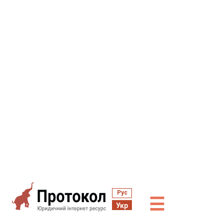
Рус
☰
Укр