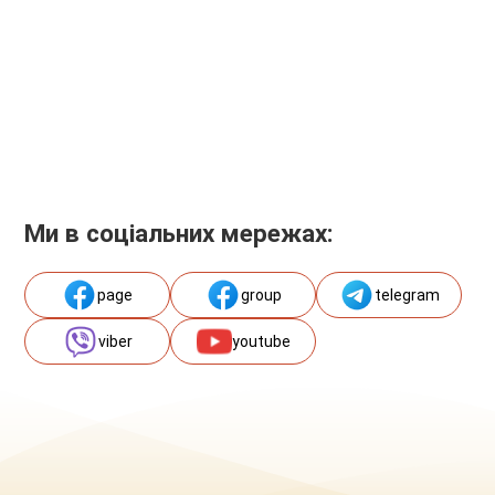
Ми в соціальних мережах:
page
group
telegram
viber
youtube