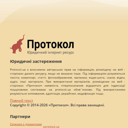
Юридичні застереження
Protocol.ua є власником авторських прав на інформацію, розміщену на веб -
сторінках даного ресурсу, якщо не вказано інше. Під інформацією розуміються
тексти, коментарі, статті, фотозображення, малюнки, ящик-шота, скани, відео,
аудіо, інші матеріали. При використанні матеріалів, розміщених на веб -
сторінках «Протокол» наявність гіперпосилання відкритого для індексації
пошуковими системами на protocol.ua обов`язкове. Під використанням
розуміється копіювання, адаптація, рерайтинг, модифікація тощо.
Повний текст
Copyright © 2014-2026 «Протокол». Всі права захищені.
Партнери
Сережки з діамантами
pereklad.ua