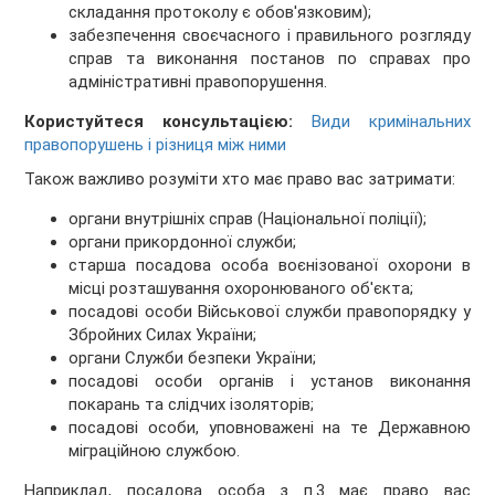
складання протоколу є обов'язковим);
забезпечення своєчасного і правильного розгляду
справ та виконання постанов по справах про
адміністративні правопорушення.
Користуйтеся консультацією:
Види кримінальних
правопорушень і різниця між ними
Також важливо розуміти хто має право вас затримати:
органи внутрішніх справ (Національної поліції);
органи прикордонної служби;
старша посадова особа воєнізованої охорони в
місці розташування охоронюваного об'єкта;
посадові особи Військової служби правопорядку у
Збройних Силах України;
органи Служби безпеки України;
посадові особи органів і установ виконання
покарань та слідчих ізоляторів;
посадові особи, уповноважені на те Державною
міграційною службою.
Наприклад, посадова особа з п.3 має право вас