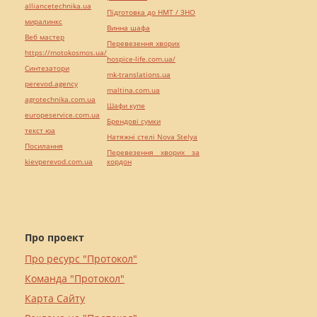
alliancetechnika.ua
Підготовка до НМТ / ЗНО
миралинкс
Винна шафа
Веб мастер
Перевезення хворих
https://motokosmos.ua/
hospice-life.com.ua/
Синтезатори
mk-translations.ua
perevod.agency
maltina.com.ua
agrotechnika.com.ua
Шафи купе
europeservice.com.ua
Брендові сумки
текст юа
Натяжні стелі Nova Stelya
Посилання
Перевезення хворих за
kievperevod.com.ua
кордон
Про проект
Про ресурс "Протокол"
Команда "Протокол"
Карта Сайту