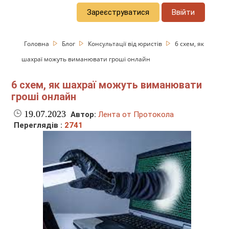
Зареєструватися
Ввійти
Головна
Блог
Консультації від юристів
6 схем, як
шахраї можуть виманювати гроші онлайн
6 схем, як шахраї можуть виманювати
гроші онлайн
19.07.2023
Автор:
Лента от Протокола
Переглядів :
2741