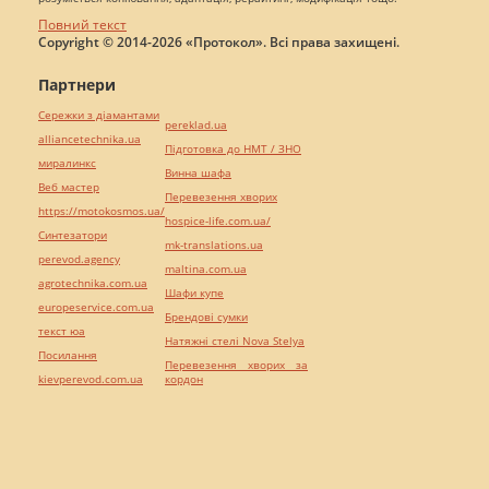
Повний текст
Copyright © 2014-2026 «Протокол». Всі права захищені.
Партнери
Сережки з діамантами
pereklad.ua
alliancetechnika.ua
Підготовка до НМТ / ЗНО
миралинкс
Винна шафа
Веб мастер
Перевезення хворих
https://motokosmos.ua/
hospice-life.com.ua/
Синтезатори
mk-translations.ua
perevod.agency
maltina.com.ua
agrotechnika.com.ua
Шафи купе
europeservice.com.ua
Брендові сумки
текст юа
Натяжні стелі Nova Stelya
Посилання
Перевезення хворих за
kievperevod.com.ua
кордон