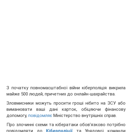
З початку повномасштабної війни кіберполіція викрила
майже 500 людей, причетних до онлайн-шахрайства.
Зловмисники можуть просити гроші нібито на ЗСУ або
виманювати ваші дані карток, обіцяючи фінансову
допомогу,
повідомляє
Міністерство внутрішніх справ.
Про злочинні схеми та кібератаки обов’язково потрібно
повідомляти до
Кіберполіції
та Урядової команди