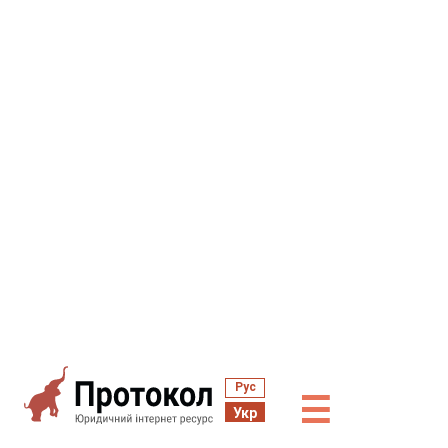
Рус
☰
Укр