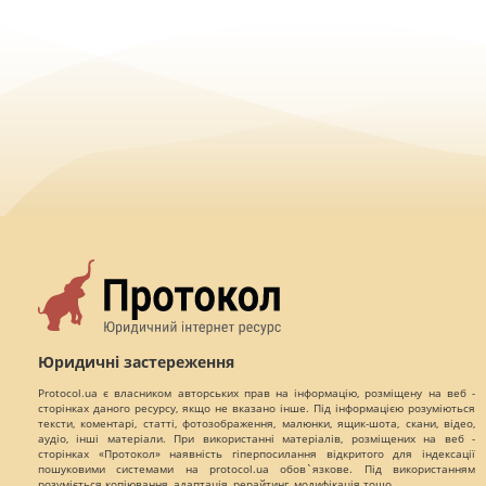
Юридичні застереження
Protocol.ua є власником авторських прав на інформацію, розміщену на веб -
сторінках даного ресурсу, якщо не вказано інше. Під інформацією розуміються
тексти, коментарі, статті, фотозображення, малюнки, ящик-шота, скани, відео,
аудіо, інші матеріали. При використанні матеріалів, розміщених на веб -
сторінках «Протокол» наявність гіперпосилання відкритого для індексації
пошуковими системами на protocol.ua обов`язкове. Під використанням
розуміється копіювання, адаптація, рерайтинг, модифікація тощо.