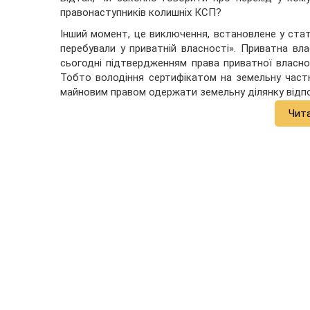
правонаступників колишніх КСП?
Інший момент, це виключення, встановлене у стат
перебували у приватній власності». Приватна в
сьогодні підтвердженням права приватної власнос
Тобто володіння сертифікатом на земельну частк
майновим правом одержати земельну ділянку відпові
Чит