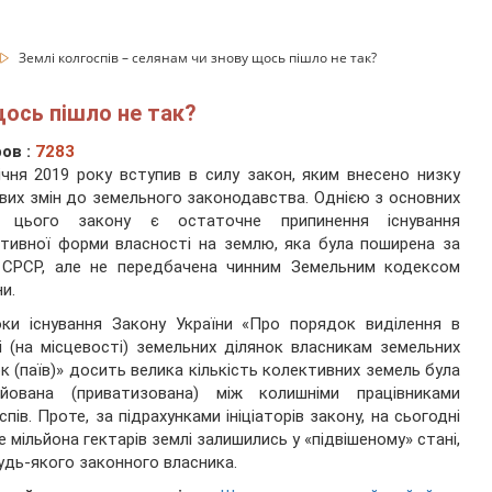
Землі колгоспів – селянам чи знову щось пішло не так?
щось пішло не так?
ов :
7283
ічня 2019 року вступив в силу закон, яким внесено низку
вих змін до земельного законодавства. Однією з основних
й цього закону є остаточне припинення існування
тивної форми власності на землю, яка була поширена за
в СРСР, але не передбачена чинним Земельним кодексом
ни.
ки існування Закону України «Про порядок виділення в
і (на місцевості) земельних ділянок власникам земельних
к (паїв)» досить велика кількість колективних земель була
айована (приватизована) між колишніми працівниками
спів. Проте, за підрахунками ініціаторів закону, на сьогодні
е мільйона гектарів землі залишились у «підвішеному» стані,
удь-якого законного власника.