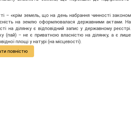
ті – «крім земель, що на день набрання чинності законом
ласність на землю оформлювалася державними актами. На
ті на ділянку є відповідний запис у державному реєстрі.
у (пай) – не є приватною власністю на ділянку, а є лише
дної площі у натурі (на місцевості).
ати повністю