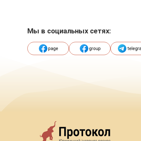
Мы в социальных сетях:
page
group
telegr