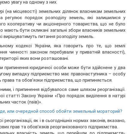
уємо увагу на одному з них.
рі (на місцевості) земельних ділянок власникам земельних
а регулює порядок розподілу земель, які залишилися у
ого кооперативу чи акціонерного товариства, що не було
 мають бути скликані загальні збори власників земельних
які вирішуватимуть питання розподілу земель.
ьному кодексі України, яка говорить про те, що землі
ння чинності законом перебували у приватній власності),
ериторії яких вони розташовані.
ни припинення юридичної особи може бути здійснене у два
другому випадку підприємство має правонаступника – особу
ь права та обов’язки підприємства, що припиняється.
еними, і припинення відбувалося саме шляхом реорганізації.
ї статті Закону України «Про порядок виділення в натурі
ьних часток (паїв)».
нде, или очередной способ обойти земельный мораторий?
реорганізації, як і в сьогоднішніх нормах законів, вказано,
вих прав та обов’язків реорганізованого підприємства.
унальну власність земель, що перейшли до підприємств-