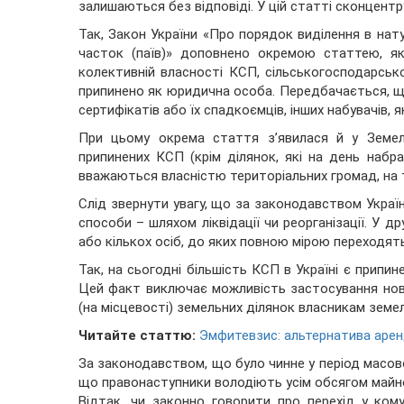
залишаються без відповіді. У цій статті сконцентр
Так, Закон України «Про порядок виділення в нату
часток (паїв)» доповнено окремою статтею, як
колективній власності КСП, сільськогосподарськ
припинено як юридична особа. Передбачається, що
сертифікатів або їх спадкоємців, інших набувачів, 
При цьому окрема стаття з’явилася й у Земел
припинених КСП (крім ділянок, які на день набра
вважаються власністю територіальних громад, на т
Слід звернути увагу, що за законодавством Украї
способи – шляхом ліквідації чи реорганізації. У 
або кількох осіб, до яких повною мірою переходят
Так, на сьогодні більшість КСП в Україні є припин
Цей факт виключає можливість застосування ново
(на місцевості) земельних ділянок власникам земел
Читайте статтю:
Эмфитевзис: альтернатива аре
За законодавством, що було чинне у період масової 
що правонаступники володіють усім обсягом майно
Відтак, чи законно говорити про перехід у ком