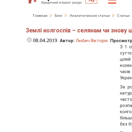
☰
Укр
Главная
Блог
Аналитические статьи
Статьи
Землі колгоспів – селянам чи знову 
08.04.2019
Автор:
Любич Вікторія
Просмотр
З 1 с
суттє
ціле
колек
часі
Украї
За ро
натур
часто
розп
колго
більш
без б