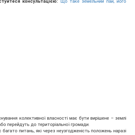
стуйтеся консультацією:
Що таке земельний пай, його
снування колективної власності має бути вирішене – землі
або перейдуть до територіальної громади.
є багато питань, які через неузгодженість положень наразі