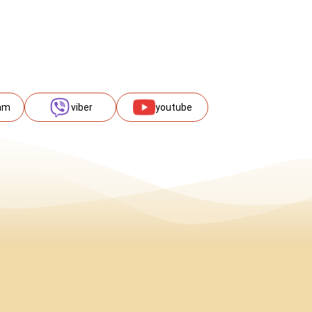
am
viber
youtube