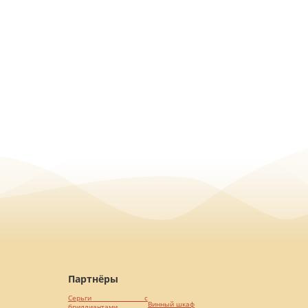
Партнёры
Серьги с
Винный шкаф
бриллиантами