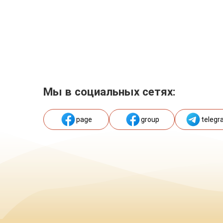
Мы в социальных сетях:
page
group
telegr