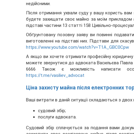
недійсними.
Після отримання ухвали суду у вашу користь вам 
будете захищати своє майно за моїм прикладом 
підставі частини 13 статті 158 Цивільно-процесуал
Обґрунтовану позовну заяву ви повинні подават
виготовленні на підставі них. Підстави для скас
https://www.youtube.com/watch?v=T1A_GBC0Cpw
А якщо ви хочете отримати професійну юридичну д
можете звернутися до адвоката Васильєва Павла С
6666 Також є можливість написати особ
https://t.me/vasiliev_advocat
Ціна захисту майна після електронних то
Ваші витрати в даній ситуації складаються з двох 
судовий збір;
послуги адвоката.
Судовий збір сплачується за подання вами докум
захистити своє реалізоване майно після реаліз