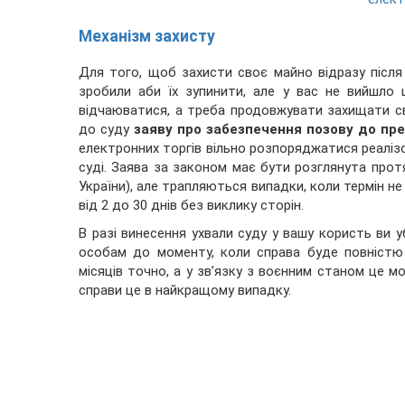
Механізм захисту
Для того, щоб захисти своє майно відразу після 
зробили аби їх зупинити, але у вас не вийшло
відчаюватися, а треба продовжувати захищати св
до суду
заяву про забезпечення позову до пре
електронних торгів вільно розпоряджатися реаліз
суді. Заява за законом має бути розглянута прот
України), але трапляються випадки, коли термін не
від 2 до 30 днів без виклику сторін.
В разі винесення ухвали суду у вашу користь ви 
особам до моменту, коли справа буде повністю 
місяців точно, а у зв’язку з воєнним станом це м
справи це в найкращому випадку.