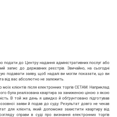
бно подати до Центру надання адміністративних послуг або
ний запис до державних реєстрів. Звичайно, на сьогодні
ую подавати заяву, щоб надалі ви могли показати, що ви
ота від вас абсолютно не залежить.
моїх клієнтів після електронних торгів СЕТАМ. Наприклад
ютого була реалізована квартира за заниженою ціною з якою
сність. В той же день я швидко й обґрунтовано підготував
озовної заяви й подав до суду. Результат довго не чекав
тат для клієнта, який допоможе захистити квартиру від
озгляду справи в суді про визнання електронних торгів