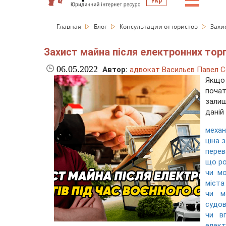
☰
Укр
Главная
Блог
Консультации от юристов
Захис
Захист майна після електронних торг
06.05.2022
Автор:
адвокат Васильев Павел С
Якщо
поча
залиш
даній
механ
ціна 
перев
що ро
чи м
міста
чи м
судов
чи в
елект