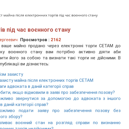
т майна після електронних торгів під час воєнного стану
ів під час воєнного стану
ергеевич
Просмотров :
2162
 ваше майно продано через електронні торги СЕТАМ до
тку воєнного стану вам потрібно активно діяти аби
ити його за собою та визнати такі торги не дійсними. В
 публікації ви дізнаєтесь:
ізм захисту
захисту майна після електронних торгів СЕТАМ
аги адвоката в даній категорії справ
бити, якщо відмовили в заяві про забезпечення позову?
ожливо звернутися за допомогою до адвоката з іншого
 в даній категорії справ?
ожливо подати заяву про забезпечення позову без
ого збору?
пливає воєнний стан на розгляд справи по визнанню
ронних торгів недійсними?