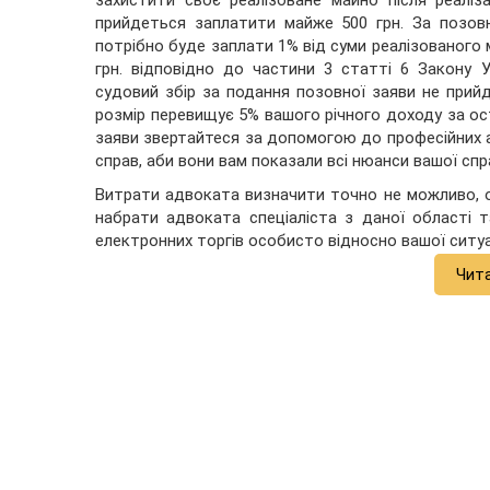
прийдеться заплатити майже 500 грн. За позовн
потрібно буде заплати 1% від суми реалізованого 
грн. відповідно до частини 3 статті 6 Закону 
судовий збір за подання позовної заяви не прийд
розмір перевищує 5% вашого річного доходу за ос
заяви звертайтеся за допомогою до професійних ад
справ, аби вони вам показали всі нюанси вашої спр
Витрати адвоката визначити точно не можливо, о
набрати адвоката спеціаліста з даної області т
електронних торгів особисто відносно вашої ситуац
Чит