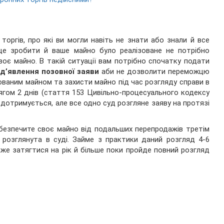
торгів, про які ви могли навіть не знати або знали й все
 це зробити й ваше майно було реалізоване не потрібно
оє майно. В такій ситуації вам потрібно спочатку подати
д’явлення позовної заяви
аби не дозволити переможцю
ованим майном та захисти майно під час розгляду справи в
ягом 2 днів (стаття 153 Цивільно-процесуального кодексу
 дотримується, але все одно суд розгляне заяву на протязі
убезпечите своє майно від подальших перепродажів третім
розглянута в суді. Займе з практики даний розгляд 4-6
оже затягтися на рік й більше поки пройде повний розгляд