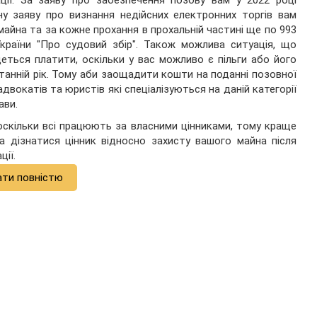
у заяву про визнання недійсних електронних торгів вам
майна та за кожне прохання в прохальній частині ще по 993
України "Про судовий збір". Також можлива ситуація, що
еться платити, оскільки у вас можливо є пільги або його
танній рік. Тому аби заощадити кошти на поданні позовної
вокатів та юристів які спеціалізуються на даній категорії
ави.
скільки всі працюють за власними цінниками, тому краще
а дізнатися цінник відносно захисту вашого майна після
ії.
ати повністю