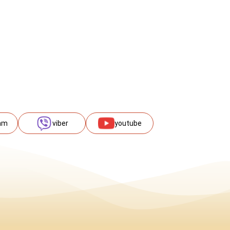
am
viber
youtube