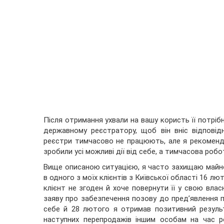
Після отримання ухвали на вашу користь її потрі
державному реєстратору, щоб він вніс відповід
реєстри тимчасово не працюють, але я рекоменд
зробили усі можливі дії від себе, а тимчасова роб
Вище описаною ситуацією, я часто захищаю майно 
в одного з моїх клієнтів з Київської області 16 л
клієнт не згоден й хоче повернути її у свою вла
заяву про забезпечення позову до пред’явлення п
себе й 28 лютого я отримав позитивний резуль
наступних перепродажів іншим особам на час р