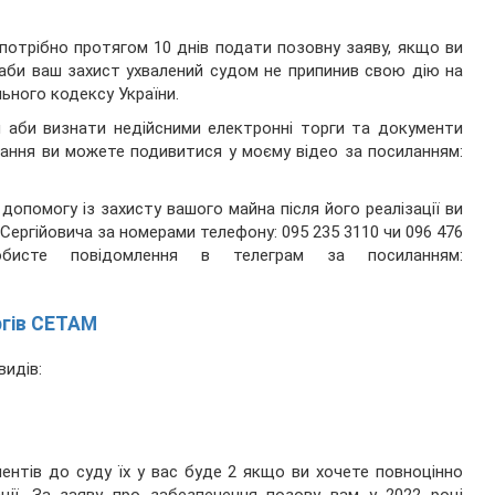
потрібно протягом 10 днів подати позовну заяву, якщо ви
аби ваш захист ухвалений судом не припинив свою дію на
ьного кодексу України.
и аби визнати недійсними електронні торги та документи
ування ви можете подивитися у моєму відео за посиланням:
опомогу із захисту вашого майна після його реалізації ви
ергійовича за номерами телефону: 095 235 3110 чи 096 476
исте повідомлення в телеграм за посиланням:
ргів СЕТАМ
видів:
ентів до суду їх у вас буде 2 якщо ви хочете повноцінно
ації. За заяву про забезпечення позову вам у 2022 році