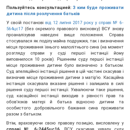
Пользуйтесь консультацией:
З ким буде проживати
дитина після розлучення батьків
У своїй постанові
від 12 липня 2017 року у справі № 6-
564цс17
(без окремого правового висновку) ВСУ знову
проаналізував наведені вище положення. Справа
стосувалася як поділу майна подружжя, так і визначення
місця проживання їхнього малолітнього сина (на момент
розгляду справи у суді першої інстанції йому
виповнилося 10 років). Рішенням суду першої інстанції
місце проживання дитини було визначено з батьком.
Суд апеляційної інстанції рішення в цій частині скасував і
визначив місце проживання дитини з матір’ю. Касаційна
інстанція скасувала вказане рішення і залишила в силі
рішення суду першої інстанції. Ухвалюючи таке рішення,
суд касаційної інстанції виходив з рівності прав та
обов'язків матері й батька відносно дитини та
особистого добровільного бажання сина проживати
разом з батьком.
Втім, враховуючи свою правову позицію, висловлену у
справі № 6-2445цс16
, ВСУ скасував ухвалу суду