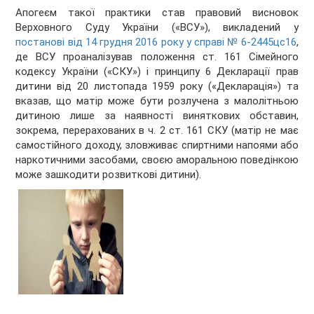
Апогеєм такої практики став правовий висновок
Верховного Суду України («ВСУ»), викладений у
постанові від 14 грудня 2016 року у справі № 6-2445цс16
,
де ВСУ проаналізував положення ст. 161 Сімейного
кодексу України («СКУ») і принципу 6 Декларації прав
дитини від 20 листопада 1959 року («Декларація») та
вказав, що матір може бути розлучена з малолітньою
дитиною лише за наявності виняткових обставин,
зокрема, перерахованих в ч. 2 ст. 161 СКУ (матір не має
самостійного доходу, зловживає спиртними напоями або
наркотичними засобами, своєю аморальною поведінкою
може зашкодити розвиткові дитини).