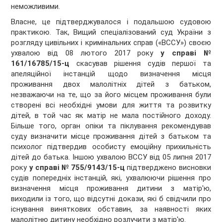
неможливими.
Власне, це підтверджувалося і подальшою судовою
практикою. Так, Вищий спеціалізований суд України з
розгляду цивільних і кримінальних справ («ВССУ») своєю
ухвалою від 08 лютого 2017 року
у справі №
161/16785/15-ц
скасував рішення судів першої та
апеляційної інстанцій щодо визначення місця
проживання двох малолітніх дітей з батьком,
незважаючи на те, що за його місцем проживання були
створені всі необхідні умови для життя та розвитку
дітей, в той час як матір не мала постійного доходу.
Більше того, орган опіки та піклування рекомендував
суду визначити місце проживання дітей з батьком та
психолог підтвердив особисту емоційну прихильність
дітей до батька. Іншою ухвалою ВССУ від 05 липня 2017
року
у справі № 755/9143/15-ц
підтверджено висновки
судів попередніх інстанцій, які, ухвалюючи рішення про
визначення місця проживання дитини з матір'ю,
виходили із того, що відсутні докази, які б свідчили про
існування виняткових обставин, за наявності яких
малолітню дитину необхідно розлучити з матір'ю.