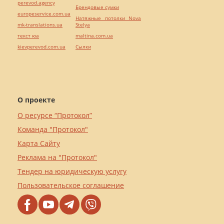
perevod.agency
Брендовые сумки
europeservice.com.ua
Натяжные потолки Nova
mk-translations.ua
Stelya
текст юа
maltina.com.ua
kievperevod.com.ua
Cылки
О проекте
О ресурсе “Протокол”
Команда "Протокол"
Карта Сайту
Реклама на "Протокол"
Тендер на юридическую услугу
Пользовательское соглашение