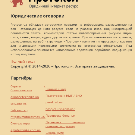
Юридические оговорки
Protocol.ua обладает авторскими правами на информацию, размещенную на
веб - страницах данного ресурса, если не указано иное. Под информацией
понимаются тексты, комментарии, статьи, фотоизображения, рисунки, ящик-
шота, сканы, видео, аудио, другие материалы. При использовании материалов,
размещенных на веб - страницах «Протокол» наличие гиперссылки открытого
для индексации поисковыми системами на protocol.ua обязательна. Под
использованием понимается копирования, адаптация, рерайтинг, модификация
и тому подобное.
Полный текст
Copyright © 2014-2026 «Протокол». Все права защищены.
Партнёры
Серьги с
Винный шкаф
бриллиантами
Подготовка к НМТ / ВНО
alliancetechnika.ua
pereklad.ua
миралинкс
hospice-life.com.ua/
Веб мастер
Перевозка больных
https://motokosmos.ua/
Перевозка лежачих
Синтезаторы
больных за границу
agrotechnika.com.ua
Шкафы купе