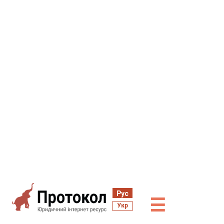
Рус
☰
Укр