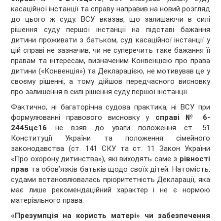
касаційної інстанції та справу направив на новий розгляд
до цього ж суду. ВСУ вказав, що залишаючи в силі
рішення суду першої інстанції на підставі бажання
дитини проживати з батьком, суд касаційної інстанції у
цій справі не зазначив, чи не суперечить таке бажання її
правам та інтересам, визначеним Конвенцією про права
дитини («Конвенція») та Декларацією, не мотивував це у
своєму рішенні, а тому дійшов передчасного висновку
про залишення в силі рішення суду першої інстанції.
Фактично, ні багаторічна судова практика, ні ВСУ при
формулюванні правового висновку у
справі № 6-
2445цс16
не взяв до уваги положення ст. 51
Конституції України та положення сімейного
законодавства (ст. 141 СКУ та ст. 11 Закон України
«Про охорону дитинства»), які виходять саме з
рівності
прав
та обов’язків батьків щодо своїх дітей. Натомість,
судами встановлювалась пріоритетність Декларації, яка
має лише рекомендаційний характер і не є нормою
матеріального права.
«Презумпція на користь матері» чи забезпечення