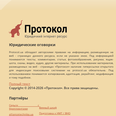
Юридические оговорки
Protocol.ua обладает авторскими правами на информацию, размещенную на
веб - страницах данного ресурса, если не указано иное. Под информацией
понимаются тексты, комментарии, статьи, фотоизображения, рисунки, ящик-
шота, сканы, видео, аудио, другие материалы. При использовании материалов,
размещенных на веб - страницах «Протокол» наличие гиперссылки открытого
для индексации поисковыми системами на protocol.ua обязательна. Под
использованием понимается копирования, адаптация, рерайтинг, модификация
и тому подобное.
Полный текст
Copyright © 2014-2026 «Протокол». Все права защищены.
Партнёры
Серьги с
Винный шкаф
бриллиантами
Подготовка к НМТ / ВНО
alliancetechnika.ua