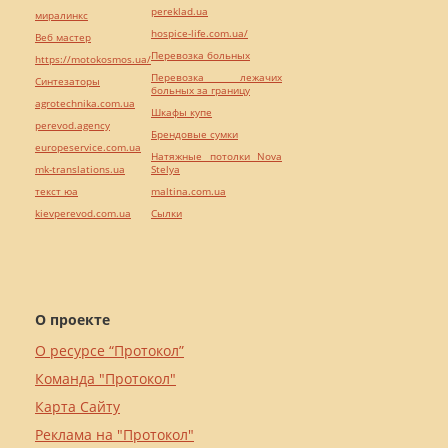
pereklad.ua
миралинкс
hospice-life.com.ua/
Веб мастер
Перевозка больных
https://motokosmos.ua/
Перевозка лежачих
Синтезаторы
больных за границу
agrotechnika.com.ua
Шкафы купе
perevod.agency
Брендовые сумки
europeservice.com.ua
Натяжные потолки Nova
mk-translations.ua
Stelya
текст юа
maltina.com.ua
kievperevod.com.ua
Cылки
О проекте
О ресурсе “Протокол”
Команда "Протокол"
Карта Сайту
Реклама на "Протокол"