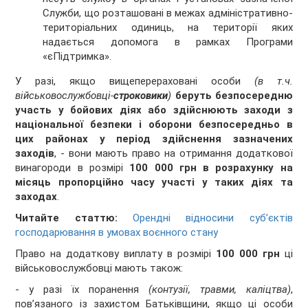
Служби, що розташовані в межах адміністративно-
територіальних одиниць, на території яких
надається допомога в рамках Програми
«єПідтримка».
У разі, якщо вищеперераховані особи
(в т.ч.
військовослужбовці-
строковики
)
беруть безпосередню
участь у бойових діях або здійснюють заходи з
національної безпеки і оборони безпосередньо в
цих районах у період здійснення зазначених
заходів
, - вони мають право на отримання додаткової
винагороди в розмірі
100 000 грн в розрахунку на
місяць пропорційно часу участі у таких діях та
заходах
.
Читайте статтю:
Орендні відносини суб’єктів
господарювання в умовах воєнного стану
Право на додаткову виплату в розмірі
100 000 грн
ці
військовослужбовці мають також:
- у разі їх поранення
(контузії, травми, каліцтва)
,
пов’язаного із захистом Батьківщини, якщо ці особи