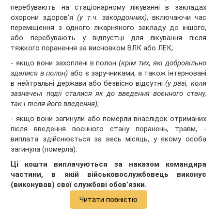
перебувають на стаціонарному лікуванні в закладах
охорони здоров’я
(у т.ч. закордонних)
, включаючи час
переміщення з одного лікарняного закладу до іншого,
або перебувають у відпустці для лікування після
тяжкого поранення за висновком ВЛК або ЛЕК;
- якщо вони захоплені в полон
(крім тих, які добровільно
здалися в полон)
або є заручниками, а також інтерновані
в нейтральні держави або безвісно відсутні
(у разі, коли
зазначені події сталися як до введення воєнного стану,
так і після його введення)
;
- якщо вони загинули або померли внаслідок отриманих
після введення воєнного стану поранень, травм, -
виплата здійснюється за весь місяць, у якому особа
загинула (померла).
Ці кошти виплачуються за наказом командира
частини, в якій військовослужбовець виконує
(виконував) свої службові обов’язки.
Читати повністю