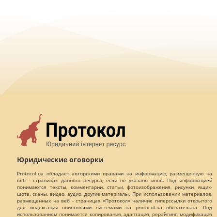
Юридические оговорки
Protocol.ua обладает авторскими правами на информацию, размещенную на
веб - страницах данного ресурса, если не указано иное. Под информацией
понимаются тексты, комментарии, статьи, фотоизображения, рисунки, ящик-
шота, сканы, видео, аудио, другие материалы. При использовании материалов,
размещенных на веб - страницах «Протокол» наличие гиперссылки открытого
для индексации поисковыми системами на protocol.ua обязательна. Под
использованием понимается копирования, адаптация, рерайтинг, модификация