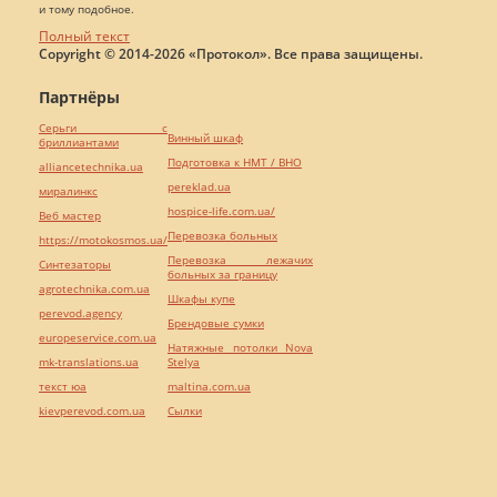
и тому подобное.
Полный текст
Copyright © 2014-2026 «Протокол». Все права защищены.
Партнёры
Серьги с
Винный шкаф
бриллиантами
Подготовка к НМТ / ВНО
alliancetechnika.ua
pereklad.ua
миралинкс
hospice-life.com.ua/
Веб мастер
Перевозка больных
https://motokosmos.ua/
Перевозка лежачих
Синтезаторы
больных за границу
agrotechnika.com.ua
Шкафы купе
perevod.agency
Брендовые сумки
europeservice.com.ua
Натяжные потолки Nova
mk-translations.ua
Stelya
текст юа
maltina.com.ua
kievperevod.com.ua
Cылки