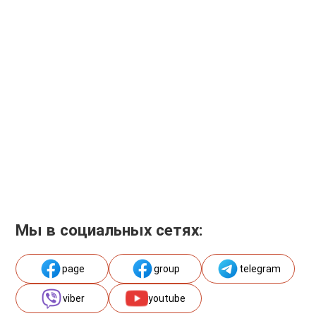
Мы в социальных сетях:
page
group
telegram
viber
youtube