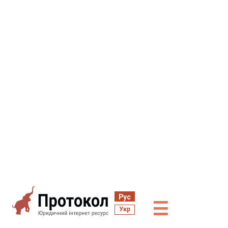
Рус
☰
Укр