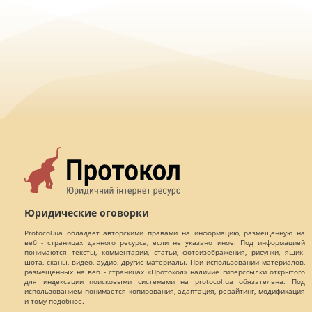
Юридические оговорки
Protocol.ua обладает авторскими правами на информацию, размещенную на
веб - страницах данного ресурса, если не указано иное. Под информацией
понимаются тексты, комментарии, статьи, фотоизображения, рисунки, ящик-
шота, сканы, видео, аудио, другие материалы. При использовании материалов,
размещенных на веб - страницах «Протокол» наличие гиперссылки открытого
для индексации поисковыми системами на protocol.ua обязательна. Под
использованием понимается копирования, адаптация, рерайтинг, модификация
и тому подобное.