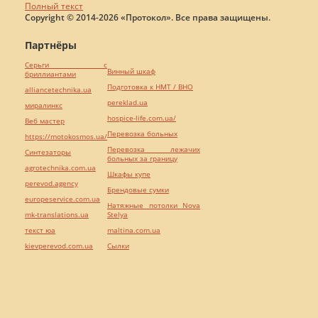
Полный текст
Copyright © 2014-2026 «Протокол». Все права защищены.
Партнёры
Серьги с
Винный шкаф
бриллиантами
Подготовка к НМТ / ВНО
alliancetechnika.ua
pereklad.ua
миралинкс
hospice-life.com.ua/
Веб мастер
Перевозка больных
https://motokosmos.ua/
Перевозка лежачих
Синтезаторы
больных за границу
agrotechnika.com.ua
Шкафы купе
perevod.agency
Брендовые сумки
europeservice.com.ua
Натяжные потолки Nova
mk-translations.ua
Stelya
текст юа
maltina.com.ua
kievperevod.com.ua
Cылки