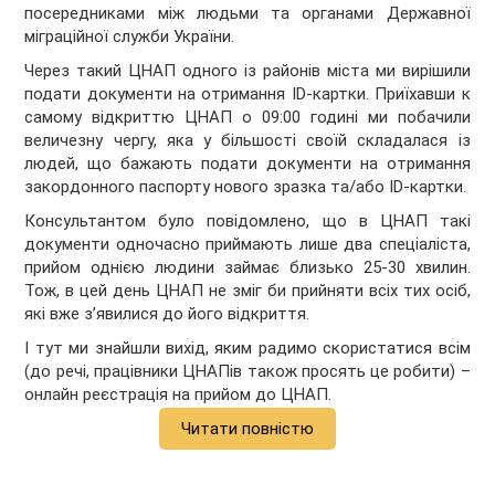
посередниками між людьми та органами Державної
міграційної служби України.
Через такий ЦНАП одного із районів міста ми вирішили
подати документи на отримання ID-картки. Приїхавши к
самому відкриттю ЦНАП о 09:00 годині ми побачили
величезну чергу, яка у більшості своїй складалася із
людей, що бажають подати документи на отримання
закордонного паспорту нового зразка та/або ID-картки.
Консультантом було повідомлено, що в ЦНАП такі
документи одночасно приймають лише два спеціаліста,
прийом однією людини займає близько 25-30 хвилин.
Тож, в цей день ЦНАП не зміг би прийняти всіх тих осіб,
які вже з’явилися до його відкриття.
І тут ми знайшли вихід, яким радимо скористатися всім
(до речі, працівники ЦНАПів також просять це робити) –
онлайн реєстрація на прийом до ЦНАП.
Читати повністю