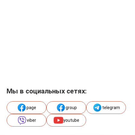
Мы в социальных сетях:
page
group
telegram
viber
youtube