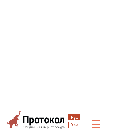
Рус
☰
Укр