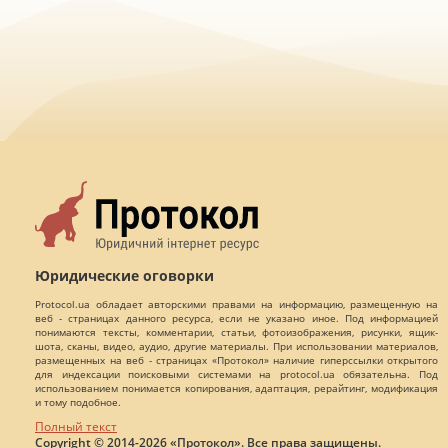
Юридические оговорки
Protocol.ua обладает авторскими правами на информацию, размещенную на
веб - страницах данного ресурса, если не указано иное. Под информацией
понимаются тексты, комментарии, статьи, фотоизображения, рисунки, ящик-
шота, сканы, видео, аудио, другие материалы. При использовании материалов,
размещенных на веб - страницах «Протокол» наличие гиперссылки открытого
для индексации поисковыми системами на protocol.ua обязательна. Под
использованием понимается копирования, адаптация, рерайтинг, модификация
и тому подобное.
Полный текст
Copyright © 2014-2026 «Протокол». Все права защищены.