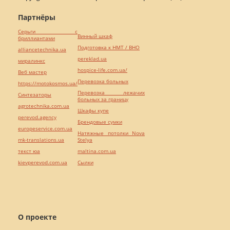
Партнёры
Серьги с
Винный шкаф
бриллиантами
Подготовка к НМТ / ВНО
alliancetechnika.ua
pereklad.ua
миралинкс
hospice-life.com.ua/
Веб мастер
Перевозка больных
https://motokosmos.ua/
Перевозка лежачих
Синтезаторы
больных за границу
agrotechnika.com.ua
Шкафы купе
perevod.agency
Брендовые сумки
europeservice.com.ua
Натяжные потолки Nova
mk-translations.ua
Stelya
текст юа
maltina.com.ua
kievperevod.com.ua
Cылки
О проекте