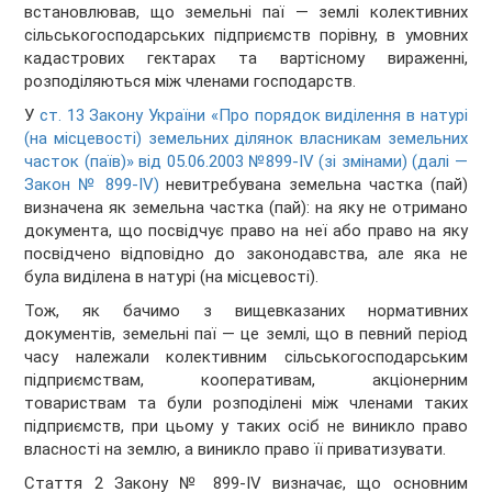
встановлював, що земельні паї — землі колективних
сільськогосподарських підприємств порівну, в умовних
кадастрових гектарах та вартісному вираженні,
розподіляються між членами господарств.
У
ст. 13 Закону України «Про порядок виділення в натурі
(на місцевості) земельних ділянок власникам земельних
часток (паїв)» від 05.06.2003 №899-IV (зі змінами) (далі —
Закон № 899-IV)
невитребувана земельна частка (пай)
визначена як земельна частка (пай): на яку не отримано
документа, що посвідчує право на неї або право на яку
посвідчено відповідно до законодавства, але яка не
була виділена в натурі (на місцевості).
Тож, як бачимо з вищевказаних нормативних
документів, земельні паї — це землі, що в певний період
часу належали колективним сільськогосподарським
підприємствам, кооперативам, акціонерним
товариствам та були розподілені між членами таких
підприємств, при цьому у таких осіб не виникло право
власності на землю, а виникло право її приватизувати.
Стаття 2 Закону № 899-IV визначає, що основним