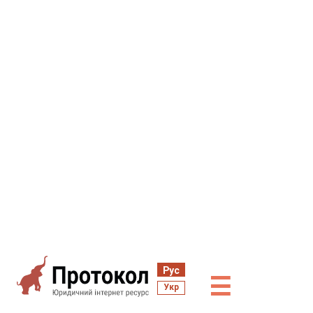
Рус
☰
Укр