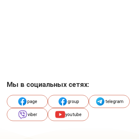
Мы в социальных сетях:
page
group
telegram
viber
youtube