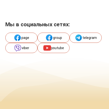
Мы в социальных сетях:
page
group
telegram
viber
youtube