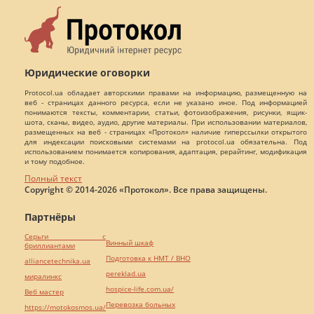
Юридические оговорки
Protocol.ua обладает авторскими правами на информацию, размещенную на
веб - страницах данного ресурса, если не указано иное. Под информацией
понимаются тексты, комментарии, статьи, фотоизображения, рисунки, ящик-
шота, сканы, видео, аудио, другие материалы. При использовании материалов,
размещенных на веб - страницах «Протокол» наличие гиперссылки открытого
для индексации поисковыми системами на protocol.ua обязательна. Под
использованием понимается копирования, адаптация, рерайтинг, модификация
и тому подобное.
Полный текст
Copyright © 2014-2026 «Протокол». Все права защищены.
Партнёры
Серьги с
Винный шкаф
бриллиантами
Подготовка к НМТ / ВНО
alliancetechnika.ua
pereklad.ua
миралинкс
hospice-life.com.ua/
Веб мастер
Перевозка больных
https://motokosmos.ua/