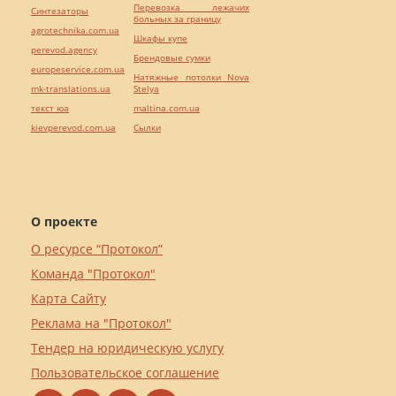
Перевозка лежачих
Синтезаторы
больных за границу
agrotechnika.com.ua
Шкафы купе
perevod.agency
Брендовые сумки
europeservice.com.ua
Натяжные потолки Nova
mk-translations.ua
Stelya
текст юа
maltina.com.ua
kievperevod.com.ua
Cылки
О проекте
О ресурсе “Протокол”
Команда "Протокол"
Карта Сайту
Реклама на "Протокол"
Тендер на юридическую услугу
Пользовательское соглашение