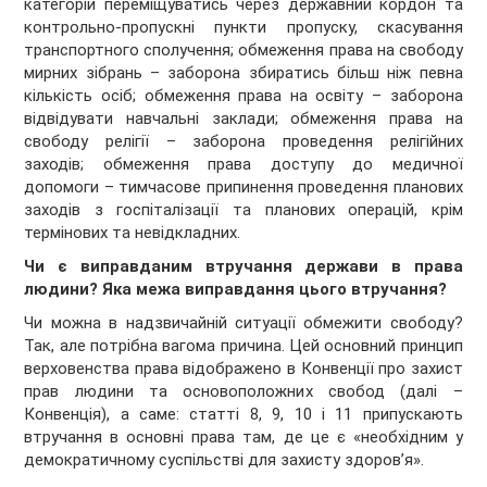
категорій переміщуватись через державний кордон та
контрольно-пропускні пункти пропуску, скасування
транспортного сполучення; обмеження права на свободу
мирних зібрань – заборона збиратись більш ніж певна
кількість осіб; обмеження права на освіту – заборона
відвідувати навчальні заклади; обмеження права на
свободу релігії – заборона проведення релігійних
заходів; обмеження права доступу до медичної
допомоги – тимчасове припинення проведення планових
заходів з госпіталізації та планових операцій, крім
термінових та невідкладних.
Чи є виправданим втручання держави в права
людини? Яка межа виправдання цього втручання?
Чи можна в надзвичайній ситуації обмежити свободу?
Так, але потрібна вагома причина. Цей основний принцип
верховенства права відображено в Конвенції про захист
прав людини та основоположних свобод (далі –
Конвенція), а саме: статті 8, 9, 10 і 11 припускають
втручання в основні права там, де це є «необхідним у
демократичному суспільстві для захисту здоров’я».