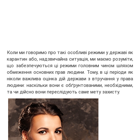
Коли ми говоримо про такі особливі режими у державі як
карантин або, надзвичайна ситуація, ми маємо розуміти,
що забезпечуються ці режими головним чином шляхом
обмеження основних прав людини. Тому, в ці періоди як
ніколи важлива оцінка дій держави з втручання у права
людини: наскільки вони є обґрунтованими, необхідними,
та чи дійсно вони переслідують саме мету захисту.