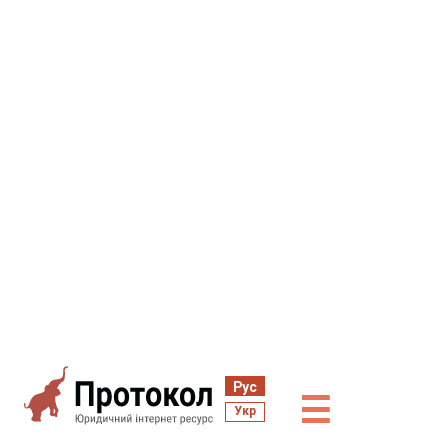
Рус
☰
Укр