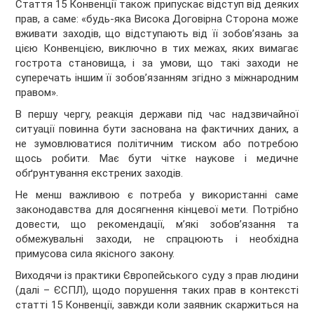
Стаття 15 Конвенції також припускає відступ від деяких
прав, а саме: «будь-яка Висока Договірна Сторона може
вживати заходів, що відступають від її зобов’язань за
цією Конвенцією, виключно в тих межах, яких вимагає
гострота становища, і за умови, що такі заходи не
суперечать іншим її зобов’язанням згідно з міжнародним
правом».
В першу чергу, реакція держави під час надзвичайної
ситуації повинна бути заснована на фактичних даних, а
не зумовлюватися політичним тиском або потребою
щось робити. Має бути чітке наукове і медичне
обґрунтування екстрених заходів.
Не менш важливою є потреба у використанні саме
законодавства для досягнення кінцевої мети. Потрібно
довести, що рекомендації, м’які зобов’язання та
обмежувальні заходи, не спрацюють і необхідна
примусова сила якісного закону.
Виходячи із практики Європейського суду з прав людини
(далі – ЄСПЛ), щодо порушення таких прав в контексті
статті 15 Конвенції, завжди коли заявник скаржиться на