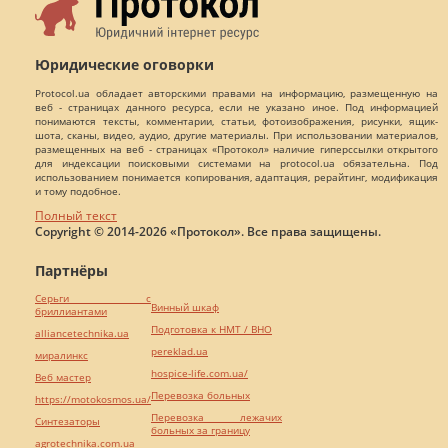
Юридические оговорки
Protocol.ua обладает авторскими правами на информацию, размещенную на
веб - страницах данного ресурса, если не указано иное. Под информацией
понимаются тексты, комментарии, статьи, фотоизображения, рисунки, ящик-
шота, сканы, видео, аудио, другие материалы. При использовании материалов,
размещенных на веб - страницах «Протокол» наличие гиперссылки открытого
для индексации поисковыми системами на protocol.ua обязательна. Под
использованием понимается копирования, адаптация, рерайтинг, модификация
и тому подобное.
Полный текст
Copyright © 2014-2026 «Протокол». Все права защищены.
Партнёры
Серьги с
Винный шкаф
бриллиантами
Подготовка к НМТ / ВНО
alliancetechnika.ua
pereklad.ua
миралинкс
hospice-life.com.ua/
Веб мастер
Перевозка больных
https://motokosmos.ua/
Перевозка лежачих
Синтезаторы
больных за границу
agrotechnika.com.ua