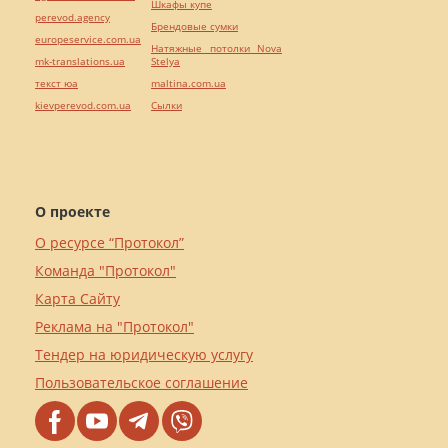
Шкафы купе
perevod.agency
Брендовые сумки
europeservice.com.ua
Натяжные потолки Nova
mk-translations.ua
Stelya
текст юа
maltina.com.ua
kievperevod.com.ua
Cылки
О проекте
О ресурсе “Протокол”
Команда "Протокол"
Карта Сайту
Реклама на "Протокол"
Тендер на юридическую услугу
Пользовательское соглашение