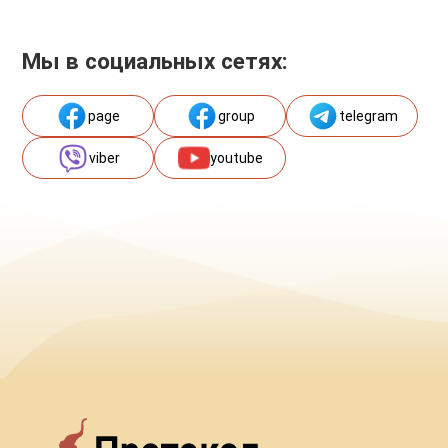
Мы в социальных сетях:
page
group
telegram
viber
youtube