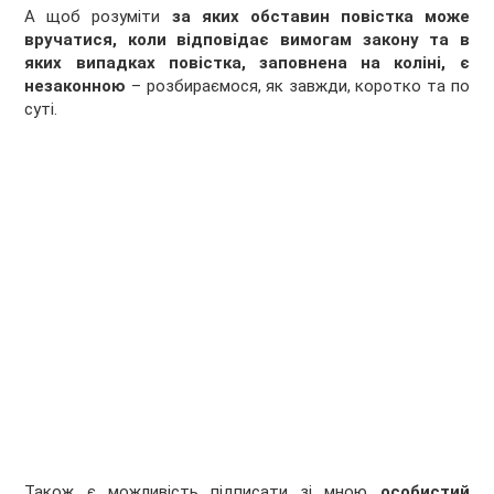
А щоб розуміти
за яких обставин повістка може
вручатися, коли відповідає вимогам закону та в
яких випадках повістка, заповнена на коліні, є
незаконною
– розбираємося, як завжди, коротко та по
суті.
Також є можливість підписати зі мною
особистий