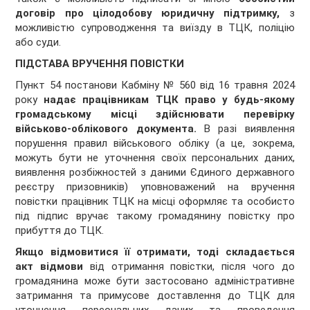
договір про цілодобову юридичну підтримку,
з
можливістю супроводження та виїзду в ТЦК, поліцію
або суди.
ПІДСТАВА ВРУЧЕННЯ ПОВІСТКИ
Пункт 54 постанови Кабміну № 560 від 16 травня 2024
року
надає працівникам ТЦК право у будь-якому
громадському місці здійснювати перевірку
військово-облікового документа.
В разі виявлення
порушення правил військового обліку (а це, зокрема,
можуть бути не уточнення своїх персональних даних,
виявлення розбіжностей з даними Єдиного державного
реєстру призовників) уповноважений на вручення
повістки працівник ТЦК на місці оформляє та особисто
під підпис вручає такому громадянину повістку про
прибуття до ТЦК.
Якщо відмовитися її отримати, тоді складається
акт відмови
від отримання повістки, після чого до
громадянина може бути застосовано адміністративне
затримання та примусове доставлення до ТЦК для