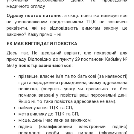
уточнення персональних даних та проведення
медичного огляду.
Одразу постає питання:
а якщо повістка виписується
не уповноваженим представником ТЦК, не зазначені
реквізити, які не відповідають вимогам закону, це
законно? Кажу прямо – ні.
ЯК МАЄ ВИГЛЯДАТИ ПОВІСТКА
Десь так. Не ідеальний варіант, але показовий для
прикладу. Відповідно до пункту 29 постанови Кабміну №
560
у повістці зазначаються:
прізвище, власне ім’я та по батькові (за наявності)
і дата народження громадянина, якому адресована
повістка; (зверніть увагу чи правильно та без
помилок вказані у повістці ваші персональні дані.
Якщо ні, то така повістка адресована не вам).
найменування ТЦК та СП;
мета виклику до ТЦК та СП;
місце, день і час явки за викликом;
підпис (кваліфікований електронний підпис)
посадової особи, яка видала (сформувала)