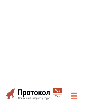
Рус
☰
Укр