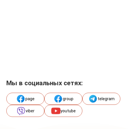
Мы в социальных сетях:
page
group
telegram
viber
youtube