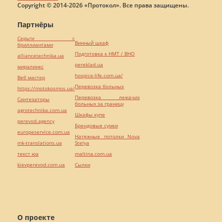
Copyright © 2014-2026 «Протокол». Все права защищены.
Партнёры
Серьги с
Винный шкаф
бриллиантами
Подготовка к НМТ / ВНО
alliancetechnika.ua
pereklad.ua
миралинкс
hospice-life.com.ua/
Веб мастер
Перевозка больных
https://motokosmos.ua/
Перевозка лежачих
Синтезаторы
больных за границу
agrotechnika.com.ua
Шкафы купе
perevod.agency
Брендовые сумки
europeservice.com.ua
Натяжные потолки Nova
mk-translations.ua
Stelya
текст юа
maltina.com.ua
kievperevod.com.ua
Cылки
О проекте