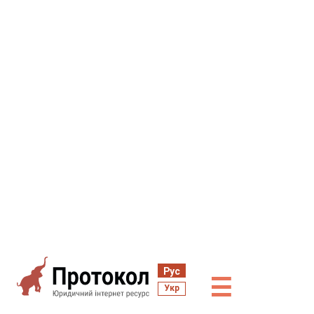
Рус
☰
Укр