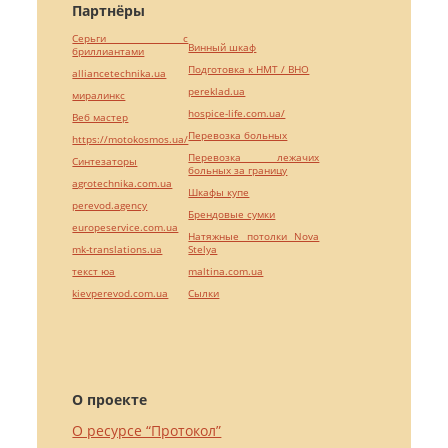
Партнёры
Серьги с
Винный шкаф
бриллиантами
Подготовка к НМТ / ВНО
alliancetechnika.ua
pereklad.ua
миралинкс
hospice-life.com.ua/
Веб мастер
Перевозка больных
https://motokosmos.ua/
Перевозка лежачих
Синтезаторы
больных за границу
agrotechnika.com.ua
Шкафы купе
perevod.agency
Брендовые сумки
europeservice.com.ua
Натяжные потолки Nova
mk-translations.ua
Stelya
текст юа
maltina.com.ua
kievperevod.com.ua
Cылки
О проекте
О ресурсе “Протокол”