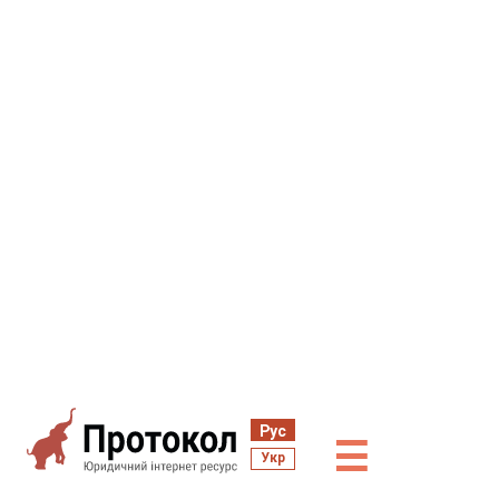
Рус
☰
Укр