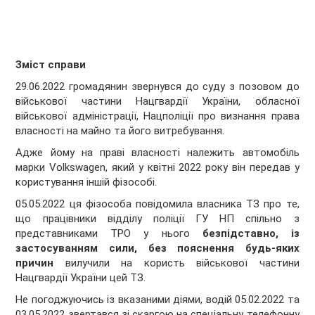
Зміст справи
29.06.2022 громадянин звернувся до суду з позовом до
військової частини Нацгвардії України, обласної
військової адміністрації, Нацполіції про визнання права
власності на майно та його витребування.
Адже йому на праві власності належить автомобіль
марки Volkswagen, який у квітні 2022 року він передав у
користування іншій фізособі.
05.05.2022 ця фізособа повідомила власника ТЗ про те,
що працівники відділу поліції ГУ НП спільно з
представниками ТРО у нього
безпідставно, із
застосуванням сили, без пояснення будь-яких
причин
вилучили на користь військової частини
Нацгвардії України цей ТЗ.
Не погоджуючись із вказаними діями, водій 05.02.2022 та
03.05.2022 звертався зі скаргою на спеціальну телефонну