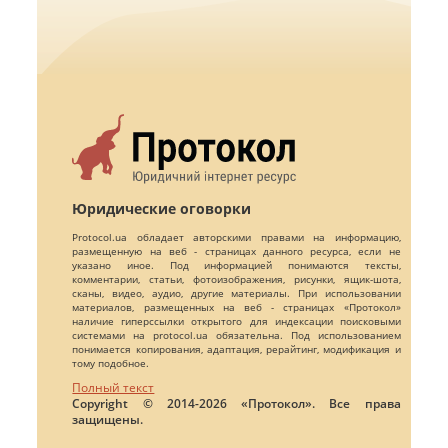
Юридические оговорки
Protocol.ua обладает авторскими правами на информацию,
размещенную на веб - страницах данного ресурса, если не
указано иное. Под информацией понимаются тексты,
комментарии, статьи, фотоизображения, рисунки, ящик-шота,
сканы, видео, аудио, другие материалы. При использовании
материалов, размещенных на веб - страницах «Протокол»
наличие гиперссылки открытого для индексации поисковыми
системами на protocol.ua обязательна. Под использованием
понимается копирования, адаптация, рерайтинг, модификация и
тому подобное.
Полный текст
Copyright © 2014-2026 «Протокол». Все права
защищены.