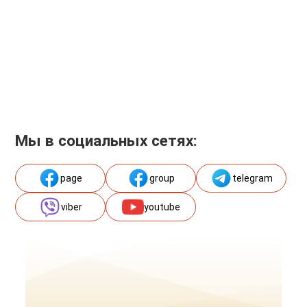
Мы в социальных сетях:
page
group
telegram
viber
youtube