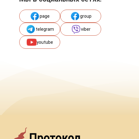
page
group
telegram
viber
youtube