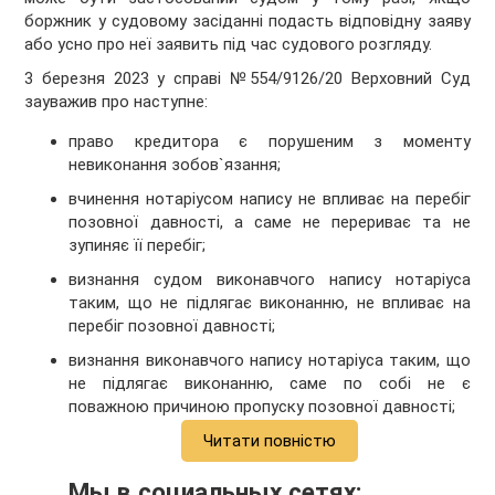
боржник у судовому засіданні подасть відповідну заяву
або усно про неї заявить під час судового розгляду.
3 березня 2023 у справі №554/9126/20 Верховний Суд
зауважив про наступне:
право кредитора є порушеним з моменту
невиконання зобов`язання;
вчинення нотаріусом напису не впливає на перебіг
позовної давності, а саме не перериває та не
зупиняє її перебіг;
визнання судом виконавчого напису нотаріуса
таким, що не підлягає виконанню, не впливає на
перебіг позовної давності;
визнання виконавчого напису нотаріуса таким, що
не підлягає виконанню, саме по собі не є
поважною причиною пропуску позовної давності;
Читати повністю
Мы в социальных сетях: