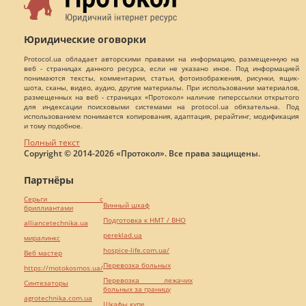
Юридические оговорки
Protocol.ua обладает авторскими правами на информацию, размещенную на
веб - страницах данного ресурса, если не указано иное. Под информацией
понимаются тексты, комментарии, статьи, фотоизображения, рисунки, ящик-
шота, сканы, видео, аудио, другие материалы. При использовании материалов,
размещенных на веб - страницах «Протокол» наличие гиперссылки открытого
для индексации поисковыми системами на protocol.ua обязательна. Под
использованием понимается копирования, адаптация, рерайтинг, модификация
и тому подобное.
Полный текст
Copyright © 2014-2026 «Протокол». Все права защищены.
Партнёры
Серьги с
Винный шкаф
бриллиантами
Подготовка к НМТ / ВНО
alliancetechnika.ua
pereklad.ua
миралинкс
hospice-life.com.ua/
Веб мастер
Перевозка больных
https://motokosmos.ua/
Перевозка лежачих
Синтезаторы
больных за границу
agrotechnika.com.ua
Шкафы купе