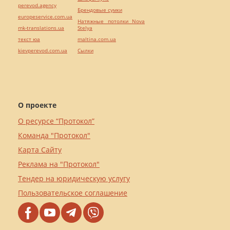
perevod.agency
Брендовые сумки
europeservice.com.ua
Натяжные потолки Nova
mk-translations.ua
Stelya
текст юа
maltina.com.ua
kievperevod.com.ua
Cылки
О проекте
О ресурсе “Протокол”
Команда "Протокол"
Карта Сайту
Реклама на "Протокол"
Тендер на юридическую услугу
Пользовательское соглашение