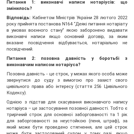
Питання 1: виконавчі написи нотаріусів: що
змінилось?
Відповідь:
Кабінетом Міністрів України 28 лютого 2022
року прийнята постанова N164 “Деякі питання нотаріату
в умовах воєнного стану” якою заборонено видавати
виконавчі написи якщо основний договір, за яким
вказане посвідчення відбувається, нотаріально не
посвідчений.
Питання 2: позовна давність у боротьбі з
виконавчим написом нотаріуса?
Позовна давність - це строк, у межах якого особа може
звернутися до суду з вимогою про захист свого
цивільного права або інтересу (стаття 256 Цивільного
Кодексу).
Однією з підстав для скасування виконавчого напису
нотаріуса – це застосування позовної давності. Тобто є
трирічний строк для основної заборгованості та 1 рік
для заборгованості за неустойкою (пеня, штраф), за
який може бути проведено стягнення, але цей строк
може бути застосований судом у тому разі, якщо