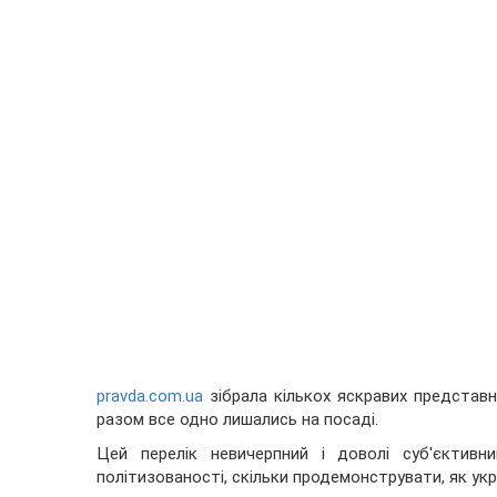
pravda.com.ua
зібрала кількох яскравих представник
разом все одно лишались на посаді.
Цей перелік невичерпний і доволі суб'єктивн
політизованості, скільки продемонструвати, як ук