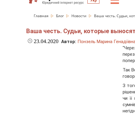
☰
Укр
Главная
Блог
Новости
Ваша честь. Судьи, к
Ваша честь. Судьи, которые вынося
23.04.2020
Автор:
Понзель Марина Генадіївн
"Чер
пере
попер
Так В
говор
З тог
рішен
чи її
сумн
негід