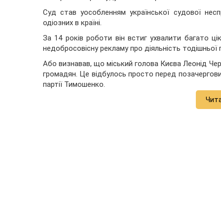
Суд став уособленням української судової несп
одіозних в країні.
За 14 років роботи він встиг ухвалити багато ці
недобросовісну рекламу про діяльність тодішньої 
Або визнавав, що міський голова Києва Леонід Ч
громадян. Це відбулось просто перед позачергови
партії Тимошенко.
Чит