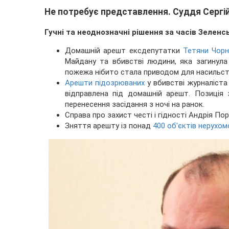
Не потребує представлення. Суддя Сергі
Гучні та неоднозначні рішення за часів Зеленс
Домашній арешт ексдепутатки
Тетяни Чор
Майдану та вбивстві людини, яка загинул
пожежа нібито стала приводом для насильст
Арешти підозрюваних
у вбивстві журналіста 
відправлена під домашній арешт. Позиція 
перенесення засідання з ночі на ранок.
Справа про захист честі і гідності Андрія П
Зняття арешту із понад
400 об'єктів нерухом