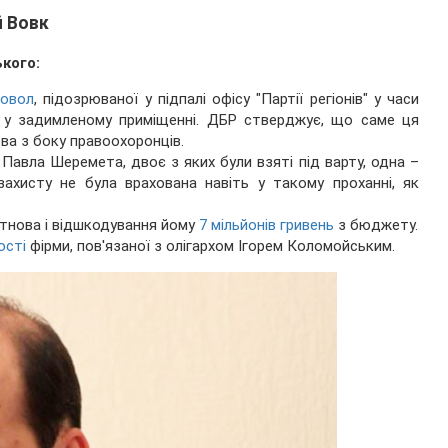
й Вовк
ького:
новол
, підозрюваної у підпалі офісу "Партії регіонів" у часи
а у задимленому приміщенні. ДБР стверджує, що саме ця
ва з боку правоохоронців.
Павла Шеремета, двоє з яких були взяті під варту, одна –
захисту не була врахована навіть у такому проханні, як
ортнова і відшкодування йому
7 мільйонів гривень
з бюджету.
ості
фірми, пов'язаної з олігархом Ігорем Коломойським.