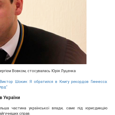
Сергієм Вовком, стосувалась Юрія Луценка
Виктор Шокин: Я обратился в Книгу рекордов Гиннесса:
лрд"
в України
льша частина української влади, саме під юрисдикцію
йгучніших справ.