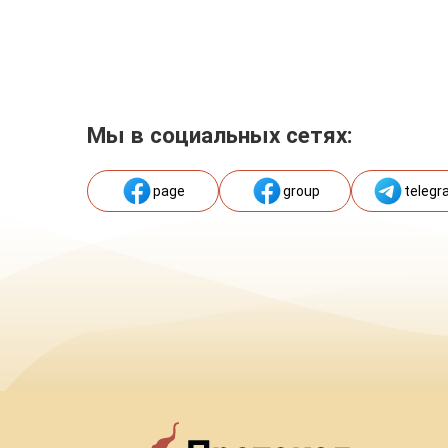
Мы в социальных сетях:
page
group
telegr