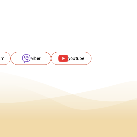
am
viber
youtube