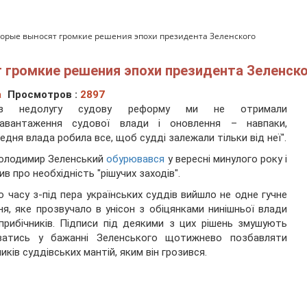
оторые выносят громкие решения эпохи президента Зеленского
т громкие решения эпохи президента Зеленск
а
Просмотров :
2897
ез недолугу судову реформу ми не отримали
завантаження судової влади і оновлення – навпаки,
едня влада робила все, щоб судді залежали тільки від неї".
олодимир Зеленський
обурювався
у вересні минулого року і
ив про необхідність "рішучих заходів".
о часу з-під пера українських суддів вийшло не одне гучне
ня, яке прозвучало в унісон з обіцянками нинішньої влади
 прибічників. Підписи під деякими з цих рішень змушують
іватись у бажанні Зеленського щотижнево позбавляти
ників суддівських мантій, яким він грозився.