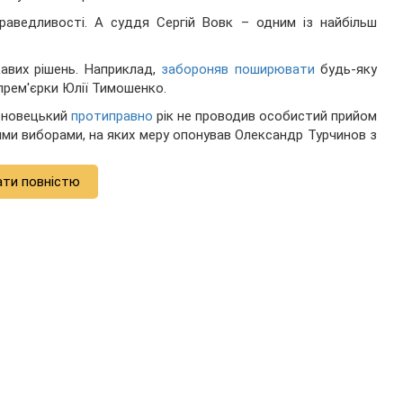
раведливості. А суддя Сергій Вовк – одним із найбільш
кавих рішень. Наприклад,
забороняв поширювати
будь-яку
прем'єрки Юлії Тимошенко.
ерновецький
протиправно
рік не проводив особистий прийом
ми виборами, на яких меру опонував Олександр Турчинов з
ати повністю