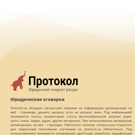
Юридические оговорки
Protocol.ua обладает авторскими правами на информацию, размещенную на
веб - страницах данного ресурса, если не указано иное. Под информацией
понимаются тексты, комментарии, статьи, фотоизображения, рисунки, ящик-
шота, сканы, видео, аудио, другие материалы. При использовании материалов,
размещенных на веб - страницах «Протокол» наличие гиперссылки открытого
для индексации поисковыми системами на protocol.ua обязательна. Под
использованием понимается копирования, адаптация, рерайтинг, модификация