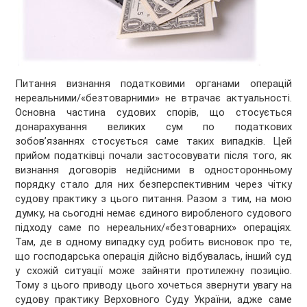
Питання визнання податковими органами операцій
нереальними/«безтоварними» не втрачає актуальності.
Основна частина судових спорів, що стосується
донарахування великих сум по податкових
зобов’язаннях стосується саме таких випадків. Цей
прийом податківці почали застосовувати після того, як
визнання договорів недійсними в односторонньому
порядку стало для них безперспективним через чітку
судову практику з цього питання. Разом з тим, на мою
думку, на сьогодні немає єдиного виробленого судового
підходу саме по нереальних/«безтоварних» операціях.
Там, де в одному випадку суд робить висновок про те,
що господарська операція дійсно відбувалась, інший суд
у схожій ситуації може зайняти протилежну позицію.
Тому з цього приводу цього хочеться звернути увагу на
судову практику Верховного Суду України, адже саме