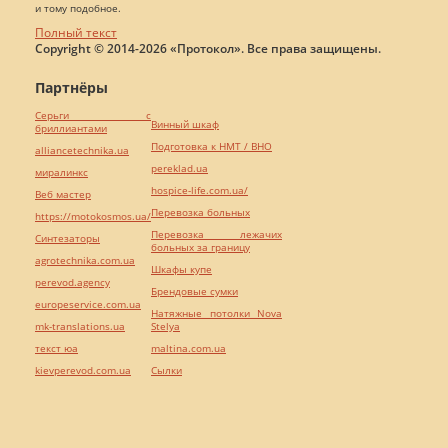
и тому подобное.
Полный текст
Copyright © 2014-2026 «Протокол». Все права защищены.
Партнёры
Серьги с
Винный шкаф
бриллиантами
Подготовка к НМТ / ВНО
alliancetechnika.ua
pereklad.ua
миралинкс
hospice-life.com.ua/
Веб мастер
Перевозка больных
https://motokosmos.ua/
Перевозка лежачих
Синтезаторы
больных за границу
agrotechnika.com.ua
Шкафы купе
perevod.agency
Брендовые сумки
europeservice.com.ua
Натяжные потолки Nova
mk-translations.ua
Stelya
текст юа
maltina.com.ua
kievperevod.com.ua
Cылки