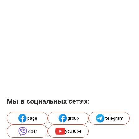
Мы в социальных сетях:
page
group
telegram
viber
youtube