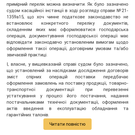
примірний перелік можна визначити. Як було зазначено
судом касаційної інстанції в ході розгляду справи №21-
1359а15, що хоч чинне податкове законодавство не
встановлює конкретного переліку документів,
складенням яких має оформлюватися господарська
операція, документування господарської операції має
відповідати законодавчо установленим вимогам щодо
оформлення такої операції, договірним умовам та/або
звичаєвій практиці.
І, власне, у вищевказаній справі судом було зазначено,
що установлений за наслідками дослідження договорів
зміст спірних операцій поставки передбачає
оформлення замовлень на поставку продукції, товарно-
транспортної документації при перевезенні
устаткування у процесі його постачання, надання
постачальниками технічної документації, оформлення
актів введення в експлуатацію обладнання та
гарантійних талонів.
Читати повністю