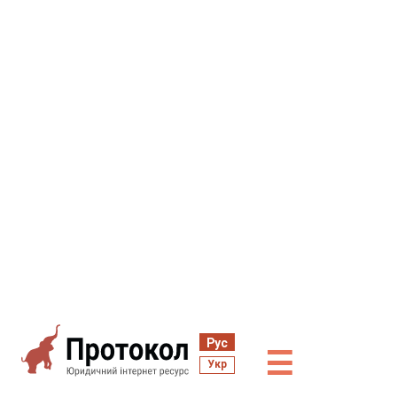
Рус
☰
Укр